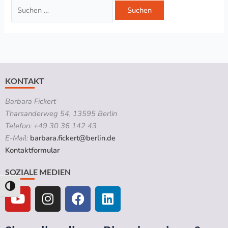
KONTAKT
Barbara Fickert
Tharsanderweg 54, 13595 Berlin
Telefon: +49 30 36 142 43
E-Mail:
barbara.fickert@berlin.de
Kontaktformular
SOZIALE MEDIEN
Y
I
F
L
Umschalten auf hohe Kontraste
o
n
a
i
u
s
c
n
t
t
e
k