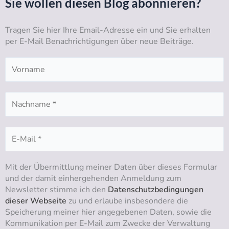
Sie wollen diesen Blog abonnieren?
u
a
b
e
b
g
o
d
Tragen Sie hier Ihre Email-Adresse ein und Sie erhalten
e
r
o
i
per E-Mail Benachrichtigungen über neue Beiträge.
a
k
n
m
Mit der Übermittlung meiner Daten über dieses Formular
und der damit einhergehenden Anmeldung zum
Newsletter stimme ich den
Datenschutzbedingungen
dieser Webseite
zu und erlaube insbesondere die
Speicherung meiner hier angegebenen Daten, sowie die
Kommunikation per E-Mail zum Zwecke der Verwaltung