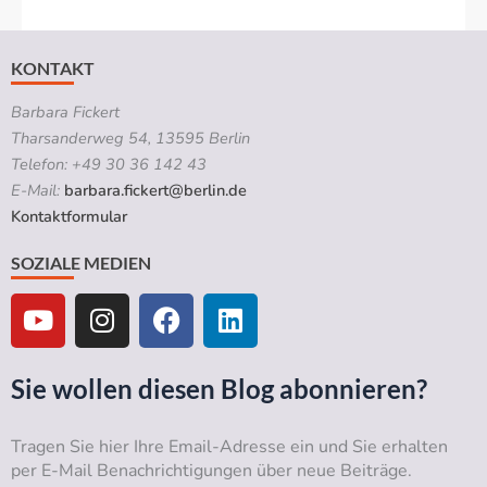
KONTAKT
Barbara Fickert
Tharsanderweg 54, 13595 Berlin
Telefon: +49 30 36 142 43
E-Mail:
barbara.fickert@berlin.de
Kontaktformular
SOZIALE MEDIEN
Y
I
F
L
o
n
a
i
u
s
c
n
t
t
e
k
Sie wollen diesen Blog abonnieren?
u
a
b
e
b
g
o
d
Tragen Sie hier Ihre Email-Adresse ein und Sie erhalten
e
r
o
i
per E-Mail Benachrichtigungen über neue Beiträge.
a
k
n