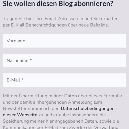
Sie wollen diesen Blog abonnieren?
u
a
b
e
b
g
o
d
Tragen Sie hier Ihre Email-Adresse ein und Sie erhalten
e
r
o
i
per E-Mail Benachrichtigungen über neue Beiträge.
a
k
n
m
Mit der Übermittlung meiner Daten über dieses Formular
und der damit einhergehenden Anmeldung zum
Newsletter stimme ich den
Datenschutzbedingungen
dieser Webseite
zu und erlaube insbesondere die
Speicherung meiner hier angegebenen Daten, sowie die
Kommunikation per E-Mail zum Zwecke der Verwaltung