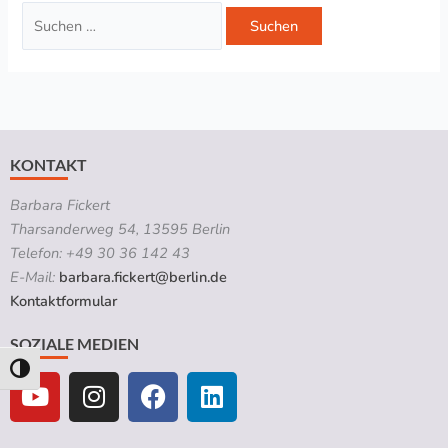
KONTAKT
Barbara Fickert
Tharsanderweg 54, 13595 Berlin
Telefon: +49 30 36 142 43
E-Mail:
barbara.fickert@berlin.de
Kontaktformular
SOZIALE MEDIEN
Y
I
F
L
Umschalten auf hohe Kontraste
o
n
a
i
u
s
c
n
t
t
e
k