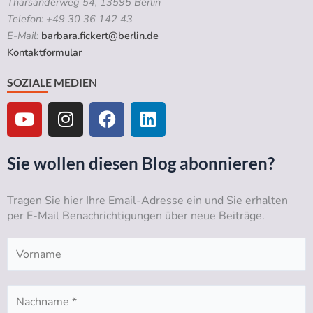
Tharsanderweg 54, 13595 Berlin
Telefon: +49 30 36 142 43
E-Mail:
barbara.fickert@berlin.de
Kontaktformular
SOZIALE MEDIEN
Y
I
F
L
o
n
a
i
u
s
c
n
t
t
e
k
Sie wollen diesen Blog abonnieren?
u
a
b
e
b
g
o
d
Tragen Sie hier Ihre Email-Adresse ein und Sie erhalten
e
r
o
i
per E-Mail Benachrichtigungen über neue Beiträge.
a
k
n
m