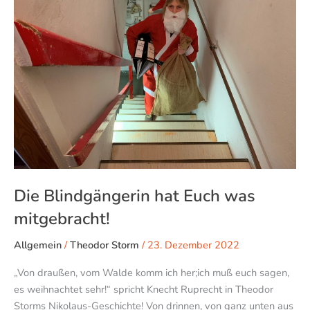
Euch
was
mitgebracht!
Die Blindgängerin hat Euch was
mitgebracht!
Allgemein
/
Theodor Storm
/
23. Dezember 2022
„Von draußen, vom Walde komm ich her;ich muß euch sagen,
es weihnachtet sehr!“ spricht Knecht Ruprecht in Theodor
Storms Nikolaus-Geschichte! Von drinnen, von ganz unten aus