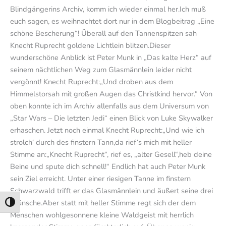
Blindgängerins Archiv, komm ich wieder einmal her.Ich muß
euch sagen, es weihnachtet dort nur in dem Blogbeitrag „Eine
schöne Bescherung“! Überall auf den Tannenspitzen sah
Knecht Ruprecht goldene Lichtlein blitzen.Dieser
wunderschöne Anblick ist Peter Munk in „Das kalte Herz“ auf
seinem nächtlichen Weg zum Glasmännlein leider nicht
vergönnt! Knecht Ruprecht:„Und droben aus dem
Himmelstorsah mit großen Augen das Christkind hervor.“ Von
oben konnte ich im Archiv allenfalls aus dem Universum von
„Star Wars – Die letzten Jedi“ einen Blick von Luke Skywalker
erhaschen. Jetzt noch einmal Knecht Ruprecht:„Und wie ich
strolch‘ durch des finstern Tann,da rief‘s mich mit heller
Stimme an:„Knecht Ruprecht“, rief es, „alter Gesell“,heb deine
Beine und spute dich schnell!“ Endlich hat auch Peter Munk
sein Ziel erreicht. Unter einer riesigen Tanne im finstern
Schwarzwald trifft er das Glasmännlein und äußert seine drei
Wünsche.Aber statt mit heller Stimme regt sich der dem
Umschalten auf hohe Kontraste
Menschen wohlgesonnene kleine Waldgeist mit herrlich