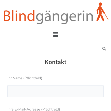
Zum
Inhalt
springen
Menü
Search
Kontakt
Ihr Name (Pflichtfeld)
B
Ihre E-Mail-Adresse (Pflichtfeld)
i