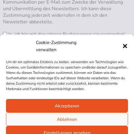
Kommunikation per E-Mail zum Zwecke der Verwaltung
und Übermittlung des Newsletters. Ich kann diese
Zustimmung jederzeit widerrufen in dem ich den
Newsletter abbestelle.
Ja, ich bin mit den obigen Bedingungen einverstanden!
Cookie-Zustimmung
verwalten
Um dir ein optimales Erlebnis zu bieten, verwenden wir Technologien wie
RSS ABONNIEREN
Cookies, um Geräteinformationen zu speichern und/oder darauf zuzugreifen.
Wenn du diesen Technologien zustimmst, können wir Daten wie das
Surfverhalten oder eindeutige IDs auf dieser Website verarbeiten. Wenn du
deine Zustimmung nicht erteilst oder zurückziehst, können bestimmte
Merkmale und Funktionen beeinträchtigt werden.
Akzeptieren
Impressum
Datenschutzerklärung
Ablehnen
Cookie-Richtlinie (EU)
Einstellungen ansehen