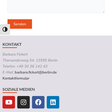
l
e
e
r
.
Umschalten auf hohe Kontraste
KONTAKT
Barbara Fickert
Tharsanderweg 54, 13595 Berlin
Telefon: +49 30 36 142 43
E-Mail:
barbara.fickert@berlin.de
Kontaktformular
SOZIALE MEDIEN
Y
I
F
L
o
n
a
i
u
s
c
n