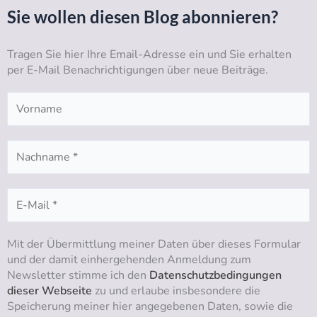
t
t
e
k
Sie wollen diesen Blog abonnieren?
u
a
b
e
b
g
o
d
Tragen Sie hier Ihre Email-Adresse ein und Sie erhalten
e
r
o
i
per E-Mail Benachrichtigungen über neue Beiträge.
a
k
n
m
Mit der Übermittlung meiner Daten über dieses Formular
und der damit einhergehenden Anmeldung zum
Newsletter stimme ich den
Datenschutzbedingungen
dieser Webseite
zu und erlaube insbesondere die
Speicherung meiner hier angegebenen Daten, sowie die