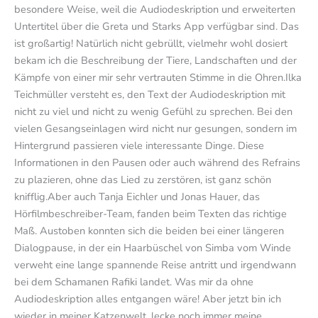
besondere Weise, weil die Audiodeskription und erweiterten
Untertitel über die Greta und Starks App verfügbar sind. Das
ist großartig! Natürlich nicht gebrüllt, vielmehr wohl dosiert
bekam ich die Beschreibung der Tiere, Landschaften und der
Kämpfe von einer mir sehr vertrauten Stimme in die Ohren.Ilka
Teichmüller versteht es, den Text der Audiodeskription mit
nicht zu viel und nicht zu wenig Gefühl zu sprechen. Bei den
vielen Gesangseinlagen wird nicht nur gesungen, sondern im
Hintergrund passieren viele interessante Dinge. Diese
Informationen in den Pausen oder auch während des Refrains
zu plazieren, ohne das Lied zu zerstören, ist ganz schön
knifflig.Aber auch Tanja Eichler und Jonas Hauer, das
Hörfilmbeschreiber-Team, fanden beim Texten das richtige
Maß. Austoben konnten sich die beiden bei einer längeren
Dialogpause, in der ein Haarbüschel von Simba vom Winde
verweht eine lange spannende Reise antritt und irgendwann
bei dem Schamanen Rafiki landet. Was mir da ohne
Audiodeskription alles entgangen wäre! Aber jetzt bin ich
wieder in meiner Katzenwelt, lecke noch immer meine