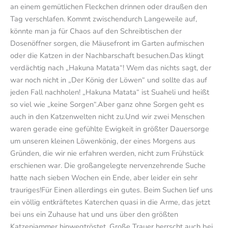
an einem gemütlichen Fleckchen drinnen oder draußen den
Tag verschlafen. Kommt zwischendurch Langeweile auf,
könnte man ja für Chaos auf den Schreibtischen der
Dosenöffner sorgen, die Mäusefront im Garten aufmischen
oder die Katzen in der Nachbarschaft besuchen.Das klingt
verdächtig nach „Hakuna Matata“! Wem das nichts sagt, der
war noch nicht in „Der König der Löwen“ und sollte das auf
jeden Fall nachholen! „Hakuna Matata“ ist Suaheli und heißt
so viel wie „keine Sorgen“.Aber ganz ohne Sorgen geht es
auch in den Katzenwelten nicht zu.Und wir zwei Menschen
waren gerade eine gefühlte Ewigkeit in größter Dauersorge
um unseren kleinen Löwenkönig, der eines Morgens aus
Gründen, die wir nie erfahren werden, nicht zum Frühstück
erschienen war. Die großangelegte nervenzehrende Suche
hatte nach sieben Wochen ein Ende, aber leider ein sehr
trauriges!Für Einen allerdings ein gutes. Beim Suchen lief uns
ein völlig entkräftetes Katerchen quasi in die Arme, das jetzt
bei uns ein Zuhause hat und uns über den größten
Katzenjammer hinwegtröstet. Große Trauer herrscht auch bei