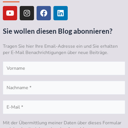
Y
I
F
L
o
n
a
i
u
s
c
n
t
t
e
k
Sie wollen diesen Blog abonnieren?
u
a
b
e
b
g
o
d
Tragen Sie hier Ihre Email-Adresse ein und Sie erhalten
e
r
o
i
per E-Mail Benachrichtigungen über neue Beiträge.
a
k
n
m
Mit der Übermittlung meiner Daten über dieses Formular