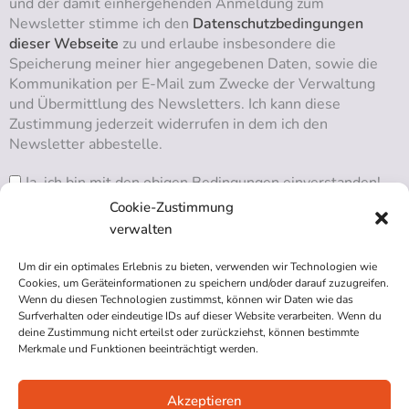
und der damit einhergehenden Anmeldung zum
Newsletter stimme ich den
Datenschutzbedingungen
dieser Webseite
zu und erlaube insbesondere die
Speicherung meiner hier angegebenen Daten, sowie die
Kommunikation per E-Mail zum Zwecke der Verwaltung
und Übermittlung des Newsletters. Ich kann diese
Zustimmung jederzeit widerrufen in dem ich den
Newsletter abbestelle.
Ja, ich bin mit den obigen Bedingungen einverstanden!
Cookie-Zustimmung
verwalten
Um dir ein optimales Erlebnis zu bieten, verwenden wir Technologien wie
RSS ABONNIEREN
Cookies, um Geräteinformationen zu speichern und/oder darauf zuzugreifen.
Wenn du diesen Technologien zustimmst, können wir Daten wie das
Surfverhalten oder eindeutige IDs auf dieser Website verarbeiten. Wenn du
deine Zustimmung nicht erteilst oder zurückziehst, können bestimmte
Merkmale und Funktionen beeinträchtigt werden.
Akzeptieren
Impressum