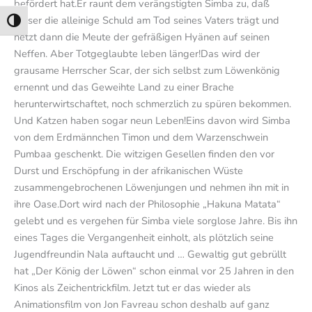
befördert hat.Er raunt dem verängstigten Simba zu, daß
dieser die alleinige Schuld am Tod seines Vaters trägt und
Umschalten auf hohe Kontraste
hetzt dann die Meute der gefräßigen Hyänen auf seinen
Neffen. Aber Totgeglaubte leben länger!Das wird der
grausame Herrscher Scar, der sich selbst zum Löwenkönig
ernennt und das Geweihte Land zu einer Brache
herunterwirtschaftet, noch schmerzlich zu spüren bekommen.
Und Katzen haben sogar neun Leben!Eins davon wird Simba
von dem Erdmännchen Timon und dem Warzenschwein
Pumbaa geschenkt. Die witzigen Gesellen finden den vor
Durst und Erschöpfung in der afrikanischen Wüste
zusammengebrochenen Löwenjungen und nehmen ihn mit in
ihre Oase.Dort wird nach der Philosophie „Hakuna Matata“
gelebt und es vergehen für Simba viele sorglose Jahre. Bis ihn
eines Tages die Vergangenheit einholt, als plötzlich seine
Jugendfreundin Nala auftaucht und … Gewaltig gut gebrüllt
hat „Der König der Löwen“ schon einmal vor 25 Jahren in den
Kinos als Zeichentrickfilm. Jetzt tut er das wieder als
Animationsfilm von Jon Favreau schon deshalb auf ganz