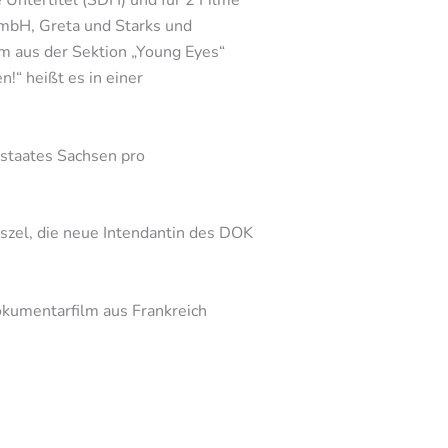
Untertitel (SDH) und für 2 Filme
GmbH, Greta und Starks und
m aus der Sektion „Young Eyes“
n!“ heißt es in einer
istaates Sachsen pro
aszel, die neue Intendantin des DOK
Dokumentarfilm aus Frankreich