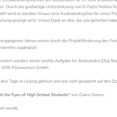
Crowdfunding können wir letztendlich für 3 Filme erweiterte 
sen. Durch die großartige Unterstützung von D-Facto Motion 
H wird es darüber hinaus eine Audiodeskription für einen Fil
ellung gezeigt wird. Vielen Dank an alle, die uns geholfen habe
vergangenen Jahren waren durch die Projektförderung des Fre
rierefrei zugänglich.
nvisiert werden, keine leichte Aufgabe für Aleksandra (Ola) St
ger DOK-Filmwochen GmbH.
f drei Tage in Leipzig gefreut und war sehr gespannt auf den 
gh the Eyes of High School Students“
von Claire Simon,
fnet wurde.