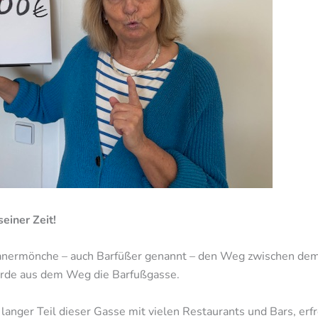
einer Zeit!
kanermönche – auch Barfüßer genannt – den Weg zwischen dem
urde aus dem Weg die Barfußgasse.
anger Teil dieser Gasse mit vielen Restaurants und Bars, erfr