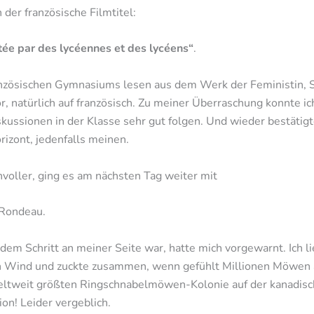
 der französische Filmtitel:
ntée par des lycéennes et des lycéens“
.
anzösischen Gymnasiums lesen aus dem Werk der Feministin, Sc
r, natürlich auf französisch. Zu meiner Überraschung konnte 
ussionen in der Klasse sehr gut folgen. Und wieder bestätigt
izont, jedenfalls meinen.
voller, ging es am nächsten Tag weiter mit
 Rondeau.
edem Schritt an meiner Seite war, hatte mich vorgewarnt. Ich 
 Wind und zuckte zusammen, wenn gefühlt Millionen Möwen au
eltweit größten Ringschnabelmöwen-Kolonie auf der kanadische
on! Leider vergeblich.