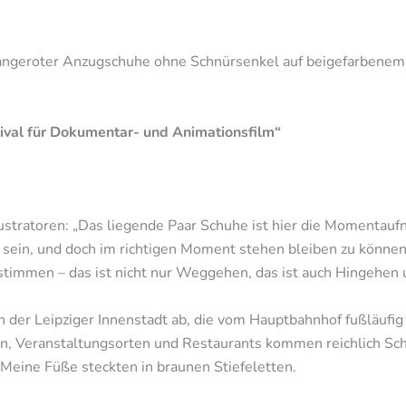
rangeroter Anzugschuhe ohne Schnürsenkel auf beigefarbenem 
stival für Dokumentar- und Animationsfilm“
Illustratoren: „Das liegende Paar Schuhe ist hier die Momenta
in, und doch im richtigen Moment stehen bleiben zu können, da
bstimmen – das ist nicht nur Weggehen, das ist auch Hingehen 
n der Leipziger Innenstadt ab, die vom Hauptbahnhof fußläufig e
n, Veranstaltungsorten und Restaurants kommen reichlich Sc
Meine Füße steckten in braunen Stiefeletten.