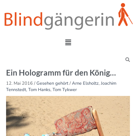
Zum
Inhalt
springen
Menü
Search
Ein Hologramm für den König…
12. Mai 2016
/
Gesehen gehört
/
Arne Elsholtz
,
Joachim
Tennstedt
,
Tom Hanks
,
Tom Tykwer