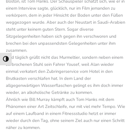
Boston, ist Tom Hanks. Der Schauspieler schätzt sich, wie er in
einem Interview sagte, glücklich, nur im Film jemanden zu
verkörpern, dem in jeder Hinsicht der Boden unter den Füßen
weggezogen wurde. Aber auch der Neustart in Saudi-Arabien
steht unter keinem guten Stern. Sogar diverse
Sitzgelegenheiten haben sich gegen ihn verschworen und
brechen bei den unpassendsten Gelegenheiten unter ihm
zusammen.
Und täglich grüßt nicht das Murmeltier, sondern neben einem
Umschalten auf hohe Kontraste
zerbrochenen Stuhl sein Fahrer Yousef, weil Alan wieder
einmal verkatert den Zubringerservice vom Hotel in den
Brutkasten verschlafen hat. In dem Land der
allgegenwärtigen Wasserflaschen gelingt es ihm doch immer
wieder, an alkoholische Getränke zu kommen.
Ähnlich wie Bill Murray kämpft auch Tom Hanks mit dem
Phänomen einer Art Zeitschleife, nur mit viel mehr Tempo. Wie
auf einem Laufband in einem Fitnessstudio hetzt er immer
wieder durch den Tag, ohne seinem Ziel auch nur einen Schritt
näher zu kommen.