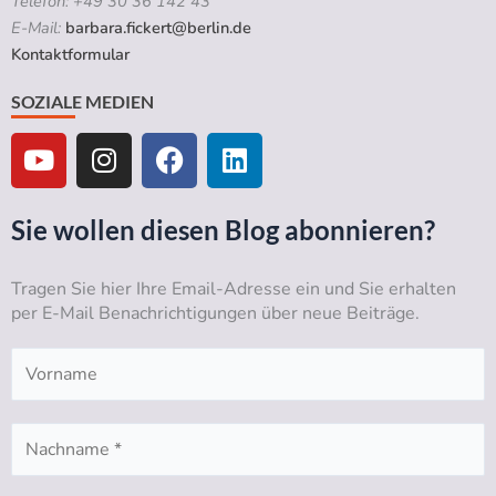
Telefon: +49 30 36 142 43
E-Mail:
barbara.fickert@berlin.de
Kontaktformular
SOZIALE MEDIEN
Y
I
F
L
o
n
a
i
u
s
c
n
t
t
e
k
Sie wollen diesen Blog abonnieren?
u
a
b
e
b
g
o
d
Tragen Sie hier Ihre Email-Adresse ein und Sie erhalten
e
r
o
i
per E-Mail Benachrichtigungen über neue Beiträge.
a
k
n
m