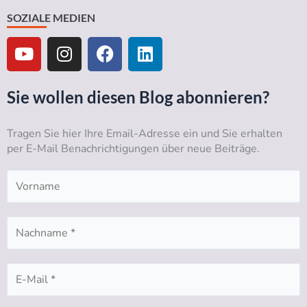
SOZIALE MEDIEN
Y
I
F
L
o
n
a
i
u
s
c
n
t
t
e
k
Sie wollen diesen Blog abonnieren?
u
a
b
e
b
g
o
d
Tragen Sie hier Ihre Email-Adresse ein und Sie erhalten
e
r
o
i
per E-Mail Benachrichtigungen über neue Beiträge.
a
k
n
m