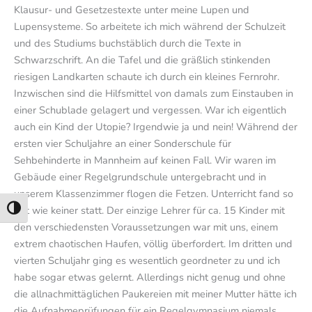
Klausur- und Gesetzestexte unter meine Lupen und
Lupensysteme. So arbeitete ich mich während der Schulzeit
und des Studiums buchstäblich durch die Texte in
Schwarzschrift. An die Tafel und die gräßlich stinkenden
riesigen Landkarten schaute ich durch ein kleines Fernrohr.
Inzwischen sind die Hilfsmittel von damals zum Einstauben in
einer Schublade gelagert und vergessen. War ich eigentlich
auch ein Kind der Utopie? Irgendwie ja und nein! Während der
ersten vier Schuljahre an einer Sonderschule für
Sehbehinderte in Mannheim auf keinen Fall. Wir waren im
Gebäude einer Regelgrundschule untergebracht und in
unserem Klassenzimmer flogen die Fetzen. Unterricht fand so
gut wie keiner statt. Der einzige Lehrer für ca. 15 Kinder mit
Umschalten auf hohe Kontraste
den verschiedensten Voraussetzungen war mit uns, einem
extrem chaotischen Haufen, völlig überfordert. Im dritten und
vierten Schuljahr ging es wesentlich geordneter zu und ich
habe sogar etwas gelernt. Allerdings nicht genug und ohne
die allnachmittäglichen Paukereien mit meiner Mutter hätte ich
die Aufnahmeprüfungen für ein Regelgymnasium niemals