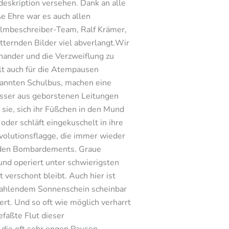
deskription versehen. Dank an alle
ße Ehre war es auch allen
filmbeschreiber-Team, Ralf Krämer,
ternden Bilder viel abverlangt.Wir
inander und die Verzweiflung zu
lt auch für die Atempausen
rannten Schulbus, machen eine
sser aus geborstenen Leitungen
t sie, sich ihr Füßchen in den Mund
der schläft eingekuschelt in ihre
evolutionsflagge, die immer wieder
h den Bombardements. Graue
und operiert unter schwierigsten
verschont bleibt. Auch hier ist
rahlendem Sonnenschein scheinbar
ert. Und so oft wie möglich verharrt
faßte Flut dieser
n die oft sehr engen Pausen