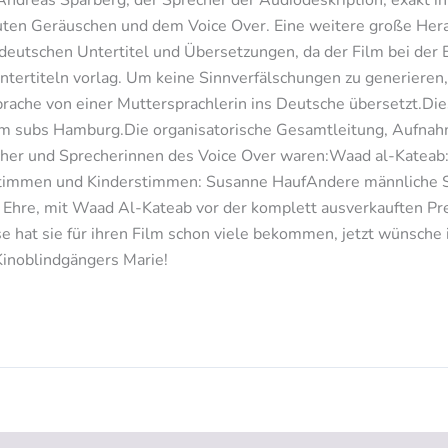
auten Geräuschen und dem Voice Over. Eine weitere große Hera
eutschen Untertitel und Übersetzungen, da der Film bei der E
ntertiteln vorlag. Um keine Sinnverfälschungen zu generieren,
prache von einer Muttersprachlerin ins Deutsche übersetzt.Die
ahm subs Hamburg.Die organisatorische Gesamtleitung, Aufna
echer und Sprecherinnen des Voice Over waren:Waad al-Kateab
Stimmen und Kinderstimmen: Susanne HaufAndere männliche 
e Ehre, mit Waad Al-Kateab vor der komplett ausverkauften P
e hat sie für ihren Film schon viele bekommen, jetzt wünsche 
Kinoblindgängers Marie!