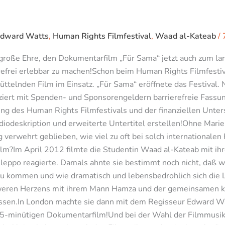
dward Watts
,
Human Rights Filmfestival
,
Waad al-Kateab
/
 große Ehre, den Dokumentarfilm „Für Sama“ jetzt auch zum l
refrei erlebbar zu machen!Schon beim Human Rights Filmfestiva
ttelnden Film im Einsatz. „Für Sama“ eröffnete das Festival. 
ert mit Spenden- und Sponsorengeldern barrierefreie Fassun
itung des Human Rights Filmfestivals und der finanziellen Unt
udiodeskription und erweiterte Untertitel erstellen!Ohne Mar
erwehrt geblieben, wie viel zu oft bei solch internationalen 
m?Im April 2012 filmte die Studentin Waad al-Kateab mit ihr
eppo reagierte. Damals ahnte sie bestimmt noch nicht, daß w
u kommen und wie dramatisch und lebensbedrohlich sich die 
eren Herzens mit ihrem Mann Hamza und der gemeinsamen kn
ssen.In London machte sie dann mit dem Regisseur Edward Wa
 95-minütigen Dokumentarfilm!Und bei der Wahl der Filmmusik 