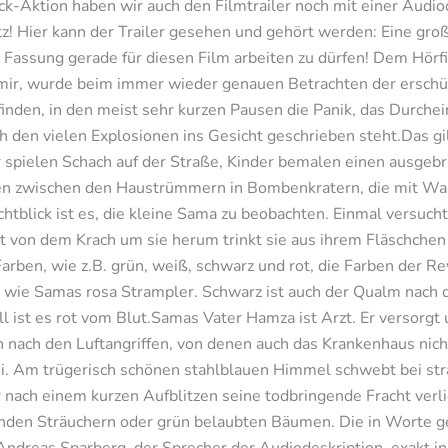
ck-Aktion haben wir auch den Filmtrailer noch mit einer Audio
tz! Hier kann der Trailer gesehen und gehört werden: Eine gro
n Fassung gerade für diesen Film arbeiten zu dürfen! Dem Hör
mir, wurde beim immer wieder genauen Betrachten der erschüt
finden, in den meist sehr kurzen Pausen die Panik, das Durche
 den vielen Explosionen ins Gesicht geschrieben steht.Das gi
r spielen Schach auf der Straße, Kinder bemalen einen ausgeb
n zwischen den Haustrümmern in Bombenkratern, die mit Wa
ichtblick ist es, die kleine Sama zu beobachten. Einmal versuch
t von dem Krach um sie herum trinkt sie aus ihrem Fläschchen o
arben, wie z.B. grün, weiß, schwarz und rot, die Farben der R
o wie Samas rosa Strampler. Schwarz ist auch der Qualm nac
l ist es rot vom Blut.Samas Vater Hamza ist Arzt. Er versorgt 
ach den Luftangriffen, von denen auch das Krankenhaus nicht 
i. Am trügerisch schönen stahlblauen Himmel schwebt bei st
r nach einem kurzen Aufblitzen seine todbringende Fracht verli
den Sträuchern oder grün belaubten Bäumen. Die in Worte ge
 Andreas Sparberg, der Sprecher der Audiodeskription, exakt i