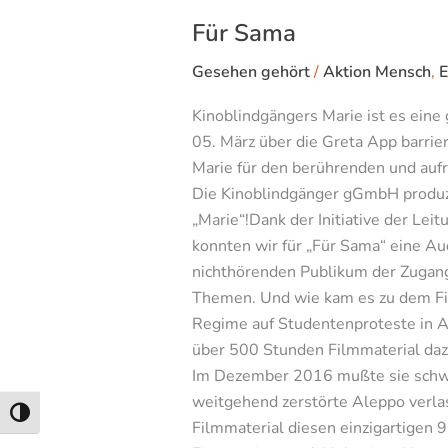
Für Sama
Gesehen gehört
/
Aktion Mensch
,
E
Kinoblindgängers Marie ist es eine
05. März über die Greta App barrie
Marie für den berührenden und aufrü
Die Kinoblindgänger gGmbH produzi
„Marie“!Dank der Initiative der Le
konnten wir für „Für Sama“ eine A
nichthörenden Publikum der Zugang v
Themen. Und wie kam es zu dem Fil
Regime auf Studentenproteste in Al
über 500 Stunden Filmmaterial daz
Im Dezember 2016 mußte sie schw
weitgehend zerstörte Aleppo verla
Umschalten auf hohe Kontraste
Filmmaterial diesen einzigartigen