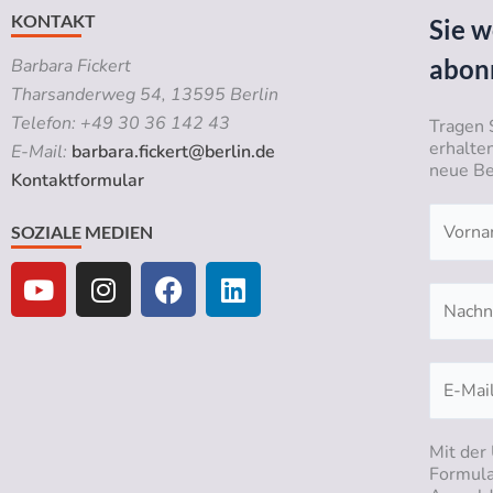
KONTAKT
Sie w
abon
Barbara Fickert
Tharsanderweg 54, 13595 Berlin
Telefon: +49 30 36 142 43
Tragen 
erhalte
E-Mail:
barbara.fickert@berlin.de
neue Be
Kontaktformular
SOZIALE MEDIEN
Y
I
F
L
o
n
a
i
u
s
c
n
t
t
e
k
u
a
b
e
b
g
o
d
e
r
o
i
a
k
n
Mit der
Formula
m