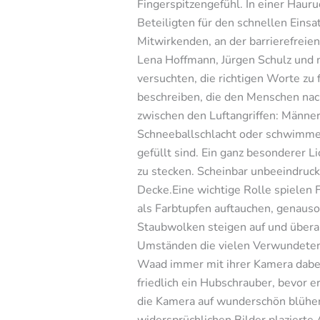
Fingerspitzengefühl. In einer Hauru
Beteiligten für den schnellen Einsa
Mitwirkenden, an der barrierefreie
Lena Hoffmann, Jürgen Schulz und 
versuchten, die richtigen Worte zu 
beschreiben, die den Menschen nach
zwischen den Luftangriffen: Männe
Schneeballschlacht oder schwimme
gefüllt sind. Ein ganz besonderer L
zu stecken. Scheinbar unbeeindruck
Decke.Eine wichtige Rolle spielen F
als Farbtupfen auftauchen, genaus
Staubwolken steigen auf und überal
Umständen die vielen Verwundeten n
Waad immer mit ihrer Kamera dabe
friedlich ein Hubschrauber, bevor e
die Kamera auf wunderschön blühen
widersprüchlichen Bilder plazierte