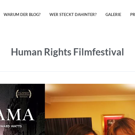
WARUM DER BLOG?
WER STECKT DAHINTER?
GALERIE
P
Human Rights Filmfestival