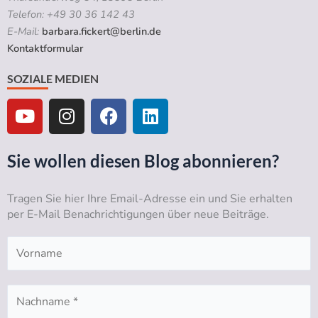
Telefon: +49 30 36 142 43
E-Mail:
barbara.fickert@berlin.de
Kontaktformular
SOZIALE MEDIEN
Y
I
F
L
o
n
a
i
u
s
c
n
t
t
e
k
Sie wollen diesen Blog abonnieren?
u
a
b
e
b
g
o
d
Tragen Sie hier Ihre Email-Adresse ein und Sie erhalten
e
r
o
i
per E-Mail Benachrichtigungen über neue Beiträge.
a
k
n
m