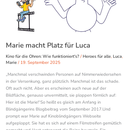
für
Luca
Marie macht Platz für Luca
Kino für die Ohren: Wie funktioniert's?
/
Heroes für alle
,
Luca
,
Marie
/
19. September 2025
„Manchmal verschwinden Personen auf Nimmerwiedersehen
in der Versenkung, ganz plötzlich. Manchmal ist das schade.
Oft auch nicht. Aber es erscheinen auch neue auf der
Bildfläche, genauso unvermittelt, sie ploppen förmlich auf:
Hier ist die Marie!“So heißt es gleich am Anfang in
Blindgängerins Blogbeitrag vom September 2017.Und
prompt war Marie auf Kinoblindgängers Webseite
aufgeploppt. Sie hat es sich auf einem Filmstreifen gemütlich
gemacht und lässt entspannt die Beine baumeln. Ein