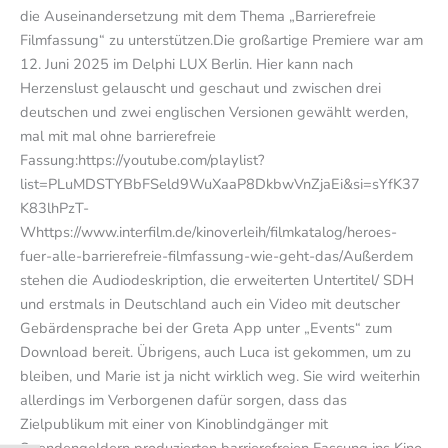
die Auseinandersetzung mit dem Thema „Barrierefreie
Filmfassung“ zu unterstützen.Die großartige Premiere war am
12. Juni 2025 im Delphi LUX Berlin. Hier kann nach
Herzenslust gelauscht und geschaut und zwischen drei
deutschen und zwei englischen Versionen gewählt werden,
mal mit mal ohne barrierefreie
Fassung:https://youtube.com/playlist?
list=PLuMDSTYBbFSeld9WuXaaP8DkbwVnZjaEi&si=sYfK37
K83lhPzT-
Whttps://www.interfilm.de/kinoverleih/filmkatalog/heroes-
fuer-alle-barrierefreie-filmfassung-wie-geht-das/Außerdem
stehen die Audiodeskription, die erweiterten Untertitel/ SDH
und erstmals in Deutschland auch ein Video mit deutscher
Gebärdensprache bei der Greta App unter „Events“ zum
Download bereit. Übrigens, auch Luca ist gekommen, um zu
bleiben, und Marie ist ja nicht wirklich weg. Sie wird weiterhin
allerdings im Verborgenen dafür sorgen, dass das
Zielpublikum mit einer von Kinoblindgänger mit
Spendengeldern produzierten barrierefreien Fassung ins Kino