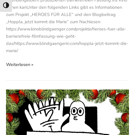
Umschalten auf hohe Kontraste
gehen kanUnter den folgenden Links gibt es Informationen
zum Projekt „HEROES FÜR ALLE“ und den Blogbeitrag
„Hoppla, jetzt kommt die Marie“ zum Nachlesen:
https://www.kinoblindgaenger.com/projekte/heroes-fuer-alle-
barrierefreie-filmfassung-wie-geht-
das/https://www.blindgaengerin.com/hoppla-jetzt-kommt-die-
marie/
Weiterlesen »
Es
ist
geschafft!