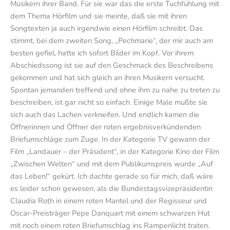
Musikern ihrer Band. Für sie war das die erste Tuchfühlung mit
dem Thema Hörfilm und sie meinte, daß sie mit ihren
Songtexten ja auch irgendwie einen Hörfilm schreibt. Das
stimmt, bei dem zweiten Song, „Pechmarie“, der mir auch am
besten gefiel, hatte ich sofort Bilder im Kopf. Vor ihrem
Abschiedssong ist sie auf den Geschmack des Beschreibens
gekommen und hat sich gleich an ihren Musikern versucht.
Spontan jemanden treffend und ohne ihm zu nahe zu treten zu
beschreiben, ist gar nicht so einfach. Einige Male mußte sie
sich auch das Lachen verkneifen. Und endlich kamen die
Öffnerinnen und Öffner der roten ergebnisverkündenden
Briefumschläge zum Zuge. In der Kategorie TV gewann der
Film „Landauer – der Präsident“, in der Kategorie Kino der Film
„Zwischen Welten“ und mit dem Publikumspreis wurde „Auf
das Leben!“ gekürt. Ich dachte gerade so für mich, daß wäre
es leider schon gewesen, als die Bundestagsvizepräsidentin
Claudia Roth in einem roten Mantel und der Regisseur und
Oscar-Preisträger Pepe Danquart mit einem schwarzen Hut
mit noch einem roten Briefumschlag ins Rampenlicht traten.