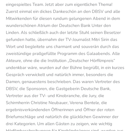
eingespieltes Team. Jetzt aber zum eigentlichen Thema!
Zuerst einmal ein dickes Dankeschön an den DBSV und alle
Mitwirkenden für diesen rundum gelungenen Abend in dem
wunderschönen Atrium der Deutschen Bank Unter den
Linden. Als schließlich auch der letzte Stuhl seinen Besetzer
gefunden hatte, übernahm der TV-Journalist Mitri Sirin das
Wort und begleitete uns charmant und souverän durch das
zweistündige prallgefüllte Programm des Galaabends. Alle
Akteure, ohne die die Institution „Deutscher Hörfilmpreis“
undenkbar wäre, wurden auf der Bühne begrüßt, in ein kurzes
Gespräch verwickelt und natürlich immer, besonders die
Damen, genauestens beschrieben. Das waren Vertreter des
DBSV, die Sponsoren, die Gastgeberin Deutsche Bank,
Vertreter aus der TV- und Kinobranche, die Jury, die
Schirmherrin Christine Neubauer, Verena Bentele, die
ergebnisverkündenden Öffnerinnen und Öffner der roten
Briefumschläge und natürlich die glücklichen Gewinner der
drei Kategorien. Um allen Gästen zu zeigen, wie wichtig
Hörfilmbeschreibungen für Kinoblindgänger sind, wurden aus