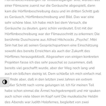
einer Filmszene zuerst nur die Geräusche abgespielt, dann
kam die Hörfilmbeschreibung dazu und im dritten Schritt gab
es Geräusch, Hörfilmbeschreibung und Bild. Das war eine
sehr schöne Idee. Ich habe mich bei dem Versuch, die
Geräusche zu deuten, ganz schön verdeutet. Erst mit der
Hörfilmbeschreibung war der Filmausschnitt zu erkennen: Die
berühmte Duschszene aus Alfred Hitchcocks „Psycho“. Mitri
Sirin hat bei all seinen Gesprächspartnern eine Einschätzung
sowohl des bereits Erreichten als auch der Zukunft des
Hörfilmes herausgekitzelt. Abgesehen von einigen konkreten
Projekten fasse ich das sehr pauschal so zusammen, daß
bereits viel geschafft wurde, aber der Weg noch lang und
auch ein bißchen steinig ist. Dem schließe ich mich einfach mal
an, finde aber, daß in den letzten zwei Jahren ein extrem
Umschalten auf hohe Kontraste
großer Schritt nach vorne gelungen ist. Ich für meinen Teil
habe schon einmal die Ärmel hochgekrempelt und mir spuken
auch schon viele Ideen im Kopf rum! Die musikalische Heldin
des Abends war Judith Holofernes, begleitet von zwei