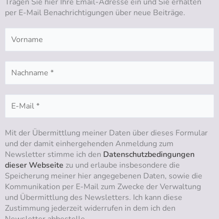
Tragen Sie hier Ihre Email-Adresse ein und Sie erhalten
e
r
o
i
per E-Mail Benachrichtigungen über neue Beiträge.
a
k
n
m
Mit der Übermittlung meiner Daten über dieses Formular
und der damit einhergehenden Anmeldung zum
Newsletter stimme ich den
Datenschutzbedingungen
dieser Webseite
zu und erlaube insbesondere die
Speicherung meiner hier angegebenen Daten, sowie die
Kommunikation per E-Mail zum Zwecke der Verwaltung
und Übermittlung des Newsletters. Ich kann diese
Zustimmung jederzeit widerrufen in dem ich den
Newsletter abbestelle.