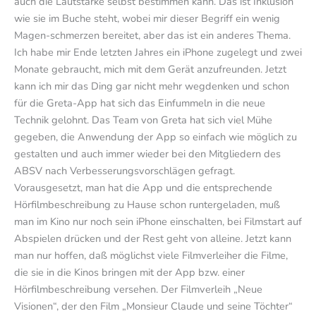
auch die Lautstärke selbst bestimmen kann. Das ist Inklusion
wie sie im Buche steht, wobei mir dieser Begriff ein wenig
Magen-schmerzen bereitet, aber das ist ein anderes Thema.
Ich habe mir Ende letzten Jahres ein iPhone zugelegt und zwei
Monate gebraucht, mich mit dem Gerät anzufreunden. Jetzt
kann ich mir das Ding gar nicht mehr wegdenken und schon
für die Greta-App hat sich das Einfummeln in die neue
Technik gelohnt. Das Team von Greta hat sich viel Mühe
gegeben, die Anwendung der App so einfach wie möglich zu
gestalten und auch immer wieder bei den Mitgliedern des
ABSV nach Verbesserungsvorschlägen gefragt.
Vorausgesetzt, man hat die App und die entsprechende
Hörfilmbeschreibung zu Hause schon runtergeladen, muß
man im Kino nur noch sein iPhone einschalten, bei Filmstart auf
Abspielen drücken und der Rest geht von alleine. Jetzt kann
man nur hoffen, daß möglichst viele Filmverleiher die Filme,
die sie in die Kinos bringen mit der App bzw. einer
Hörfilmbeschreibung versehen. Der Filmverleih „Neue
Visionen“, der den Film „Monsieur Claude und seine Töchter“