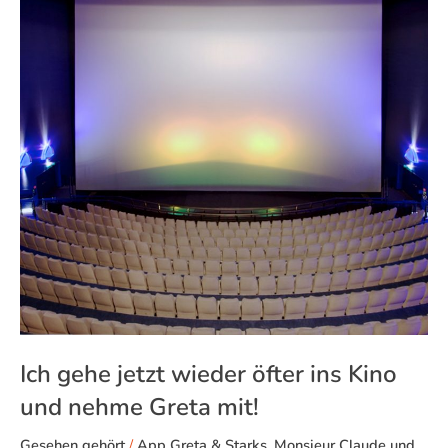
jetzt
wieder
öfter
ins
Kino
und
nehme
Greta
mit!
Ich gehe jetzt wieder öfter ins Kino
und nehme Greta mit!
Gesehen gehört
/
App Greta & Starks
,
Monsieur Claude und