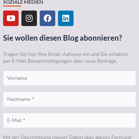
SOZIALE MEDIEN
Y
I
F
L
o
n
a
i
u
s
c
n
t
t
e
k
Sie wollen diesen Blog abonnieren?
u
a
b
e
b
g
o
d
Tragen Sie hier Ihre Email-Adresse ein und Sie erhalten
e
r
o
i
per E-Mail Benachrichtigungen über neue Beiträge.
a
k
n
m
Mit der Übermittlung meiner Daten über dieses Formular