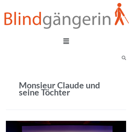
Zum
Inhalt
springen
Menü
Search
Monsieur Claude und
seine Töchter
Ich
gehe