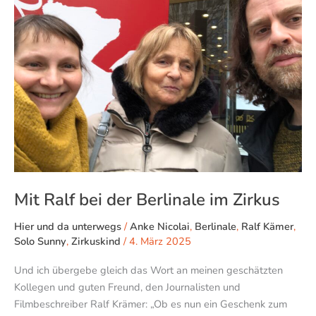
der
Berlinale
im
Zirkus
Mit Ralf bei der Berlinale im Zirkus
Hier und da unterwegs
/
Anke Nicolai
,
Berlinale
,
Ralf Kämer
,
Solo Sunny
,
Zirkuskind
/
4. März 2025
Und ich übergebe gleich das Wort an meinen geschätzten
Kollegen und guten Freund, den Journalisten und
Filmbeschreiber Ralf Krämer: „Ob es nun ein Geschenk zum