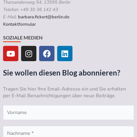
Tharsanderweg 54, 13595 Berlin
Telefon: +49 30 36 142 43
E-Mail:
barbara.fickert@berlin.de
Kontaktformular
SOZIALE MEDIEN
Y
I
F
L
o
n
a
i
u
s
c
n
t
t
e
k
Sie wollen diesen Blog abonnieren?
u
a
b
e
b
g
o
d
Tragen Sie hier Ihre Email-Adresse ein und Sie erhalten
e
r
o
i
per E-Mail Benachrichtigungen über neue Beiträge.
a
k
n
m