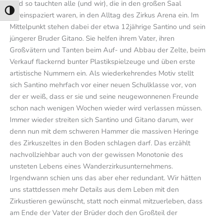
Und so tauchten alle (und wir), die in den großen Saal
Umschalten auf hohe Kontraste
hereinspaziert waren, in den Alltag des Zirkus Arena ein. Im
Mittelpunkt stehen dabei der etwa 12jährige Santino und sein
jüngerer Bruder Gitano. Sie helfen ihrem Vater, ihren
Großvätern und Tanten beim Auf- und Abbau der Zelte, beim
Verkauf flackernd bunter Plastikspielzeuge und üben erste
artistische Nummern ein. Als wiederkehrendes Motiv stellt
sich Santino mehrfach vor einer neuen Schulklasse vor, von
der er weiß, dass er sie und seine neugewonnenen Freunde
schon nach wenigen Wochen wieder wird verlassen müssen.
Immer wieder streiten sich Santino und Gitano darum, wer
denn nun mit dem schweren Hammer die massiven Heringe
des Zirkuszeltes in den Boden schlagen darf. Das erzählt
nachvollziehbar auch von der gewissen Monotonie des
unsteten Lebens eines Wanderzirkusunternehmens.
Irgendwann schien uns das aber eher redundant. Wir hätten
uns stattdessen mehr Details aus dem Leben mit den
Zirkustieren gewünscht, statt noch einmal mitzuerleben, dass
am Ende der Vater der Brüder doch den Großteil der