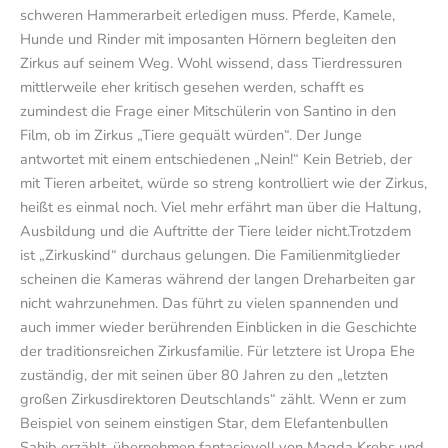
schweren Hammerarbeit erledigen muss. Pferde, Kamele,
Hunde und Rinder mit imposanten Hörnern begleiten den
Zirkus auf seinem Weg. Wohl wissend, dass Tierdressuren
mittlerweile eher kritisch gesehen werden, schafft es
zumindest die Frage einer Mitschülerin von Santino in den
Film, ob im Zirkus „Tiere gequält würden“. Der Junge
antwortet mit einem entschiedenen „Nein!“ Kein Betrieb, der
mit Tieren arbeitet, würde so streng kontrolliert wie der Zirkus,
heißt es einmal noch. Viel mehr erfährt man über die Haltung,
Ausbildung und die Auftritte der Tiere leider nicht.Trotzdem
ist „Zirkuskind“ durchaus gelungen. Die Familienmitglieder
scheinen die Kameras während der langen Dreharbeiten gar
nicht wahrzunehmen. Das führt zu vielen spannenden und
auch immer wieder berührenden Einblicken in die Geschichte
der traditionsreichen Zirkusfamilie. Für letztere ist Uropa Ehe
zuständig, der mit seinen über 80 Jahren zu den „letzten
großen Zirkusdirektoren Deutschlands“ zählt. Wenn er zum
Beispiel von seinem einstigen Star, dem Elefantenbullen
Sahib erzählt, übernehmen fantasievoll von Magda Krebs und