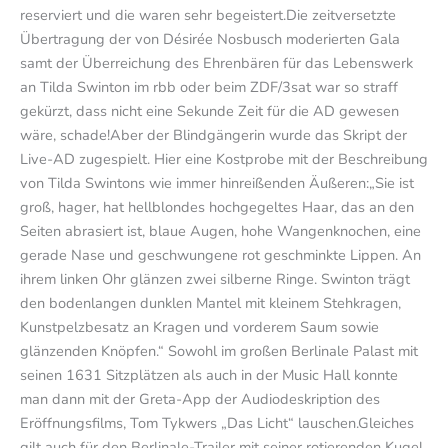
reserviert und die waren sehr begeistert.Die zeitversetzte
Übertragung der von Désirée Nosbusch moderierten Gala
samt der Überreichung des Ehrenbären für das Lebenswerk
an Tilda Swinton im rbb oder beim ZDF/3sat war so straff
gekürzt, dass nicht eine Sekunde Zeit für die AD gewesen
wäre, schade!Aber der Blindgängerin wurde das Skript der
Live-AD zugespielt. Hier eine Kostprobe mit der Beschreibung
von Tilda Swintons wie immer hinreißenden Äußeren:„Sie ist
groß, hager, hat hellblondes hochgegeltes Haar, das an den
Seiten abrasiert ist, blaue Augen, hohe Wangenknochen, eine
gerade Nase und geschwungene rot geschminkte Lippen. An
ihrem linken Ohr glänzen zwei silberne Ringe. Swinton trägt
den bodenlangen dunklen Mantel mit kleinem Stehkragen,
Kunstpelzbesatz an Kragen und vorderem Saum sowie
glänzenden Knöpfen.“ Sowohl im großen Berlinale Palast mit
seinen 1631 Sitzplätzen als auch in der Music Hall konnte
man dann mit der Greta-App der Audiodeskription des
Eröffnungsfilms, Tom Tykwers „Das Licht“ lauschen.Gleiches
gilt auch für den Berlinale-Trailer mit seiner rotierenden Kugel