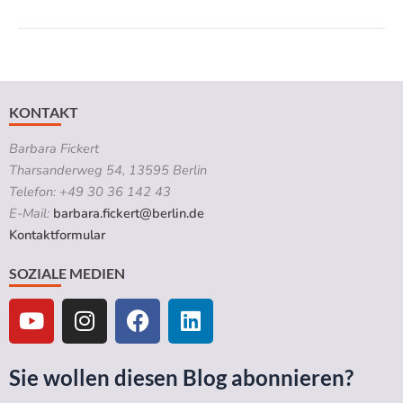
KONTAKT
Barbara Fickert
Tharsanderweg 54, 13595 Berlin
Telefon: +49 30 36 142 43
E-Mail:
barbara.fickert@berlin.de
Kontaktformular
SOZIALE MEDIEN
Y
I
F
L
o
n
a
i
u
s
c
n
t
t
e
k
Sie wollen diesen Blog abonnieren?
u
a
b
e