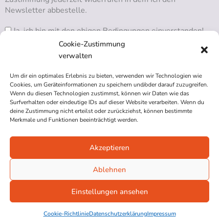
Newsletter abbestelle.
Ja, ich bin mit den obigen Bedingungen einverstanden!
Cookie-Zustimmung
verwalten
Um dir ein optimales Erlebnis zu bieten, verwenden wir Technologien wie
RSS ABONNIEREN
Cookies, um Geräteinformationen zu speichern und/oder darauf zuzugreifen.
Wenn du diesen Technologien zustimmst, können wir Daten wie das
Surfverhalten oder eindeutige IDs auf dieser Website verarbeiten. Wenn du
deine Zustimmung nicht erteilst oder zurückziehst, können bestimmte
Merkmale und Funktionen beeinträchtigt werden.
Akzeptieren
Impressum
Datenschutzerklärung
Ablehnen
Cookie-Richtlinie (EU)
Einstellungen ansehen
© 2026 Blindgaengerin.com
Cookie-Richtlinie
Datenschutzerklärung
Impressum