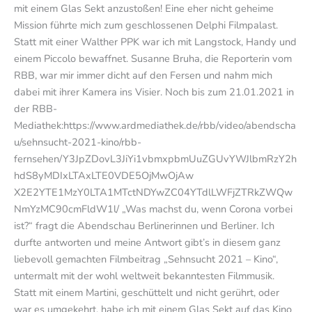
mit einem Glas Sekt anzustoßen! Eine eher nicht geheime
Mission führte mich zum geschlossenen Delphi Filmpalast.
Statt mit einer Walther PPK war ich mit Langstock, Handy und
einem Piccolo bewaffnet. Susanne Bruha, die Reporterin vom
RBB, war mir immer dicht auf den Fersen und nahm mich
dabei mit ihrer Kamera ins Visier. Noch bis zum 21.01.2021 in
der RBB-
Mediathek:https://www.ardmediathek.de/rbb/video/abendscha
u/sehnsucht-2021-kino/rbb-
fernsehen/Y3JpZDovL3JiYi1vbmxpbmUuZGUvYWJlbmRzY2h
hdS8yMDIxLTAxLTE0VDE5OjMwOjAw
X2E2YTE1MzY0LTA1MTctNDYwZC04YTdlLWFjZTRkZWQw
NmYzMC90cmFldW1l/ „Was machst du, wenn Corona vorbei
ist?“ fragt die Abendschau Berlinerinnen und Berliner. Ich
durfte antworten und meine Antwort gibt’s in diesem ganz
liebevoll gemachten Filmbeitrag „Sehnsucht 2021 – Kino“,
untermalt mit der wohl weltweit bekanntesten Filmmusik.
Statt mit einem Martini, geschüttelt und nicht gerührt, oder
war es umgekehrt, habe ich mit einem Glas Sekt auf das Kino