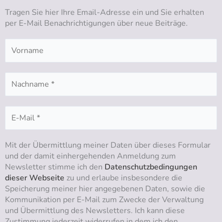
b
g
o
d
Tragen Sie hier Ihre Email-Adresse ein und Sie erhalten
e
r
o
i
per E-Mail Benachrichtigungen über neue Beiträge.
a
k
n
m
Mit der Übermittlung meiner Daten über dieses Formular
und der damit einhergehenden Anmeldung zum
Newsletter stimme ich den
Datenschutzbedingungen
dieser Webseite
zu und erlaube insbesondere die
Speicherung meiner hier angegebenen Daten, sowie die
Kommunikation per E-Mail zum Zwecke der Verwaltung
und Übermittlung des Newsletters. Ich kann diese
Zustimmung jederzeit widerrufen in dem ich den