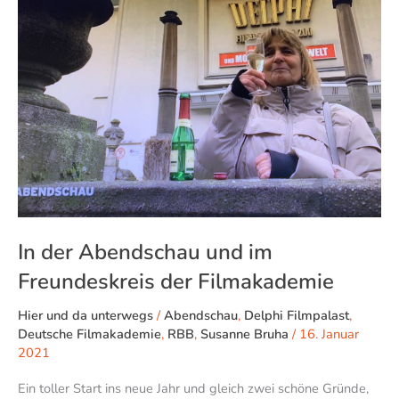
und
im
Freundeskreis
der
Filmakademie
In der Abendschau und im
Freundeskreis der Filmakademie
Hier und da unterwegs
/
Abendschau
,
Delphi Filmpalast
,
Deutsche Filmakademie
,
RBB
,
Susanne Bruha
/
16. Januar
2021
Ein toller Start ins neue Jahr und gleich zwei schöne Gründe,