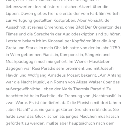
liebenswerten dezent österreichischen Akzent über die
Lippen. Davon gibt es hier die erste der vom Farbfilm Verleih
zur Verfügung gestellten Kostproben. Aber Vorsicht, der
Ausschnitt ist reines Ohrenkino, ohne Bild! Der Originalton des
Filmes und die Sprecherin der Audiodeskription sind zu hören.
Letztere bekam ich im Kinosaal per Kopfhörer über die App
Greta und Starks im mein Ohr. Ich hatte von der im Jahr 1759
in Wien geborenen Pianistin, Komponistin, Sängerin und
Musikpädagogin noch nie gehört. Im Wiener Musikleben
dagegen war Resi Paradis sehr prominent und mit Joseph
Haydn und Wolfgang Amadeus Mozart bekannt. „Am Anfang
war die Nacht Musik“, ein Roman von Alissa Walser über das
außergewöhnliche Leben der Maria Theresia Paradis! Zu
beachten ist beim Buchtitel die Trennung von „Nachtmusik“ in
zwei Worte. Es ist überliefert, daß die Pianistin mit drei Jahren
„über Nacht“ aus nie ganz geklärten Gründen erblindete. Sie
hatte zwar das Glück, schon als junges Mädchen musikalisch
gefördert zu werden, mußte aber hauptsächlich nach dem