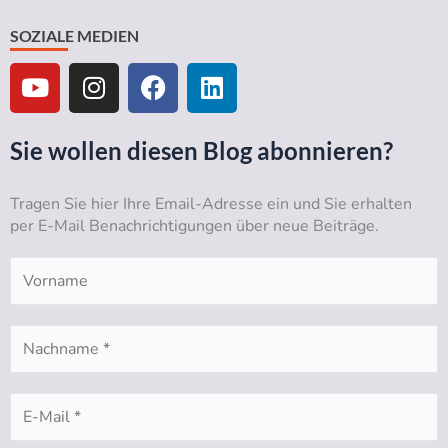
SOZIALE MEDIEN
Y
I
F
L
o
n
a
i
u
s
c
n
t
t
e
k
Sie wollen diesen Blog abonnieren?
u
a
b
e
b
g
o
d
Tragen Sie hier Ihre Email-Adresse ein und Sie erhalten
e
r
o
i
per E-Mail Benachrichtigungen über neue Beiträge.
a
k
n
m