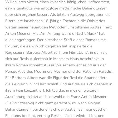
Willen ihres Vaters, eines kaiserlich-königlichen Hofbeamten,
einige qualvolle wie erfolglose medizinische Behandlungen
über sich ergehen lassen. Als letzten Ausweg übergaben die
Eltern ihre inzwischen 18-jährige Tochter in die Obhut des
wegen seiner neuartigen Methoden umstrittenen Arztes Franz
Anton Mesmer. Mit „Am Anfang war die Nacht Musik“ hat
alles angefangen. Der historische Stoff dieses Romans mit
Figuren, die es wirklich gegeben hat, inspirierte die
Regisseurin Barbara Albert zu ihrem Film „Licht“, in dem sie
sich auf Resis Aufenthalt in Mesmers Haus beschränkt. In
ihrem Roman schreibt Alissa Walser abwechselnd aus der
Perspektive des Mediziners Mesmer und der Patientin Paradis.
Für Barbara Albert war die Figur der Resi die Spannendere,
die sie gleich in ihr Herz schloß, und auf die sie sich deshalb in
ihrem Film konzentriert. Ich tue das in meinen weiteren
Ausführungen jetzt auch, obwohl das Franz Anton Mesmer
(Devid Striesow) nicht ganz gerecht wird. Nach einigen
Behandlungen, bei denen sich der Arzt eines magnetischen
Fluidums bedient, vermag Resi zunächst wieder Licht und