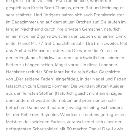
die große Liebe zu seiner Frau Clementine, wunderbar
gespielt von Kristin Scott Thomas, deren Rat und Meinung er
sehr schätzte. Und übrigens halten sich auch Premierminister
im Badezimmer und auf dem stillen Örtchen auf. Sie laufen im
langen Nachthemd durch ihre privaten Gemächer, natürlich
immer mit einer Zigarre zwischen den Lippen und einem Drink
in der Hand! Mit 77 trat Churchill im Jahr 1951 ein zweites Mal
das Amt des Premierministers an. Da waren die Zeiten, in
denen Englands Schicksal an dem sprichwörtlichen seidenen
Faden zu hängen schien, längst vorbei. In diese Londoner
Nachkriegszeit der 50er Jahre ist die rein fiktive Geschichte
von „Der seidene Faden“ eingefädelt, in der Nadel und Faden
tatsächlich zum Einsatz kommen! Die wundervollsten Kleider
aus den feinsten Stoffen (Natürlich gleicht nicht ein einziges
dem anderen!) werden der noblen und prominenten sehr
betuchten Damenwelt auf den jeweiligen Leib geschneidert.
Mit der Rolle des Reynolds Woodcock, Londons gefragtesten
Meisters des seidenen Fadens, verabschiedet sich einer der
gefragtesten Schauspieler! Mit 60 machte Daniel Day-Lewis