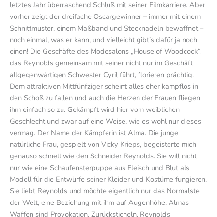
letztes Jahr überraschend Schluß mit seiner Filmkarriere. Aber
vorher zeigt der dreifache Oscargewinner – immer mit einem
Schnittmuster, einem Maßband und Stecknadeln bewaffnet –
noch einmal, was er kann, und vielleicht gibt’s dafür ja noch
einen! Die Geschäfte des Modesalons „House of Woodcock“,
das Reynolds gemeinsam mit seiner nicht nur im Geschäft
allgegenwärtigen Schwester Cyril führt, florieren prächtig.
Dem attraktiven Mittfünfziger scheint alles eher kampflos in
den Schoß zu fallen und auch die Herzen der Frauen fliegen
ihm einfach so zu. Gekämpft wird hier vom weiblichen
Geschlecht und zwar auf eine Weise, wie es wohl nur dieses
vermag. Der Name der Kämpferin ist Alma. Die junge
natürliche Frau, gespielt von Vicky Krieps, begeisterte mich
genauso schnell wie den Schneider Reynolds. Sie will nicht
nur wie eine Schaufensterpuppe aus Fleisch und Blut als
Modell für die Entwürfe seiner Kleider und Kostüme fungieren.
Sie liebt Reynolds und möchte eigentlich nur das Normalste
der Welt, eine Beziehung mit ihm auf Augenhöhe. Almas
Waffen sind Provokation, Zurücksticheln, Reynolds