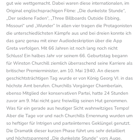
gut wie wettgemacht. Dabei waren diese internationalen, im
Original englischsprachigen Filme: „Die dunkelste Stunde“,
„Der seidene Faden“, „Three Billboards Outside Ebbing,
Missouri“ und „Wunder” In allen vier tragen die Protagonisten
die unterschiedlichsten Kämpfe aus und bei dreien konnte ich
das ganz genau mit einer Audiodeskription über die App
Greta verfolgen. Mit 66 Jahren ist noch lang noch nicht
Schluss! Ein halbes Jahr vor seinem 66. Geburtstag begann
für Winston Churchill ziemlich überraschend seine Karriere als
britischer Premierminister, am 10. Mai 1940. An diesem
geschichtsträchtigen Tag wurde er von König Georg VI. in das
höchste Amt berufen. Churchills Vorgänger Chamberlain,
ebenso Mitglied der konservativen Partei, hatte 24 Stunden
zuvor am 9. Mai nicht ganz freiwillig seinen Hut genommen.
Was für ein gerade aus heutiger Sicht wahnwitziges Tempo!
Aber die Tage vor und nach Churchills Ernennung wurden um
so heftiger für Intrigen und parteiinternes Geklüngel genutzt.
Die Dramatik dieser kurzen Phase führt uns sehr detailliert
und höchstspannend „Die dunkelste Stunde“ vors Auge.