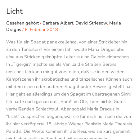
Licht
Gesehen gehört
/
Barbara Albert
,
Devid Striesow
,
Maria
Dragus
/
8. Februar 2018
Was für ein Spagat par excellence, von einer Strickleiter hin
zu den Tonleitern! Vor einem Jahr wollte Maria Dragus über
eine aus Stricken geknüpfte Leiter in eine Galerie einbrechen.
In „Tigergirl“ machte sie als Vanilla die Straßen Berlins
unsicher. Ich kann mir gut vorstellen, daß sie in den wilden
Kampfszenen ihr akrobatisches und tänzerisches Können auch
mit dem einen oder anderen Spagat unter Beweis gestellt hat.
Hier geht es allerdings um den Spagat im übertragenen Sinn!
Ich hatte noch genau das „Bäm!“ im Ohr, ihren nichts Gutes
verheißenden Schlachtruf. Aber sobald Maria Dragus in
“Licht“ zu sprechen begann, war sie für mich nur noch die von
ihr hier verkörperte 18-jährige Wiener Pianistin Maria Theresia
Paradis. Die Worte kommen ihr als Resi, wie sie kurz genannt
wird, eher zurückhaltend und mit einem ungemein