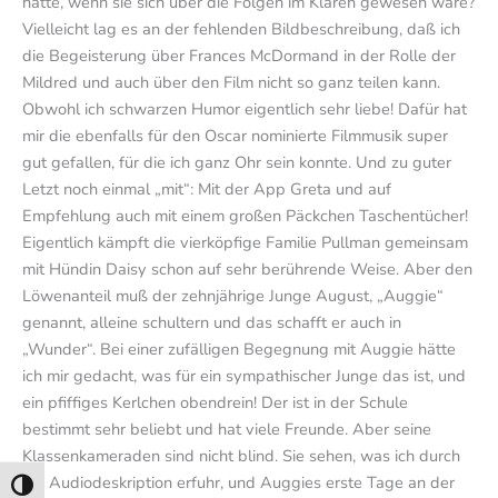
hätte, wenn sie sich über die Folgen im Klaren gewesen wäre?
Vielleicht lag es an der fehlenden Bildbeschreibung, daß ich
die Begeisterung über Frances McDormand in der Rolle der
Mildred und auch über den Film nicht so ganz teilen kann.
Obwohl ich schwarzen Humor eigentlich sehr liebe! Dafür hat
mir die ebenfalls für den Oscar nominierte Filmmusik super
gut gefallen, für die ich ganz Ohr sein konnte. Und zu guter
Letzt noch einmal „mit“: Mit der App Greta und auf
Empfehlung auch mit einem großen Päckchen Taschentücher!
Eigentlich kämpft die vierköpfige Familie Pullman gemeinsam
mit Hündin Daisy schon auf sehr berührende Weise. Aber den
Löwenanteil muß der zehnjährige Junge August, „Auggie“
genannt, alleine schultern und das schafft er auch in
„Wunder“. Bei einer zufälligen Begegnung mit Auggie hätte
ich mir gedacht, was für ein sympathischer Junge das ist, und
ein pfiffiges Kerlchen obendrein! Der ist in der Schule
bestimmt sehr beliebt und hat viele Freunde. Aber seine
Klassenkameraden sind nicht blind. Sie sehen, was ich durch
die Audiodeskription erfuhr, und Auggies erste Tage an der
Umschalten auf hohe Kontraste