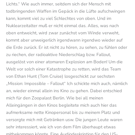
Lichts.“ Wie auch immer, seitdem sich der Mensch mit
todbringenden Waffen im Gepäck in die Lüfte aufschwingen
kann, kommt viel zu viel Schlechtes von oben. Und im
Nuklearzeitalter muß er nicht einmal das. Alles, was nach
oben entweicht, wird zwar zunächst vom Winde verweht,
kommt aber unweigerlich irgendwann irgendwo wieder auf
die Erde zurück. Er ist nicht zu hören, zu sehen, zu fühlen oder
zu riechen, der radioaktive Niederschlag bzw. Fallout,
ausgelöst von einer atomaren Explosion am Boden! Um die
Welt vor solch einer Katastrophe zu retten, wird das Team
von Ethan Hunt (Tom Cruise) losgeschickt zur sechsten
„Mission: Impossible – Fallout“ Ich schickte mich auch, nämlich
an, wieder einmal allein ins Kino zu gehen. Dabei entschied
mich für den Zoopalast Berlin. Wie bei all meinen
Alleingängen in den Kinos begleitete mich auch hier das
aufmerksame nette Kinopersonal bis zu meinem Platz und
versorgte mich mit Getränken usw. Die jungen Leute waren
sehr interessiert, wie ich von dem Film überhaupt etwas
mitbekommen könnte. Eine Audiodeskription für den US-