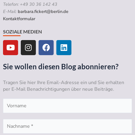
Telefon: +49 30 36 142 43
E-Mail:
barbara.fickert@berlin.de
Kontaktformular
SOZIALE MEDIEN
Y
I
F
L
o
n
a
i
u
s
c
n
t
t
e
k
Sie wollen diesen Blog abonnieren?
u
a
b
e
b
g
o
d
Tragen Sie hier Ihre Email-Adresse ein und Sie erhalten
e
r
o
i
per E-Mail Benachrichtigungen über neue Beiträge.
a
k
n
m