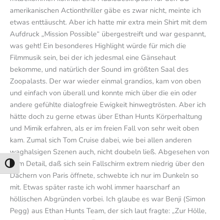
amerikanischen Actionthriller gäbe es zwar nicht, meinte ich
etwas enttäuscht. Aber ich hatte mir extra mein Shirt mit dem
Aufdruck „Mission Possible“ übergestreift und war gespannt,
was geht! Ein besonderes Highlight würde für mich die
Filmmusik sein, bei der ich jedesmal eine Gänsehaut
bekomme, und natürlich der Sound im größten Saal des
Zoopalasts. Der war wieder einmal grandios, kam von oben
und einfach von überall und konnte mich über die ein oder
andere gefühlte dialogfreie Ewigkeit hinwegtrösten. Aber ich
hätte doch zu gerne etwas über Ethan Hunts Körperhaltung
und Mimik erfahren, als er im freien Fall von sehr weit oben
kam. Zumal sich Tom Cruise dabei, wie bei allen anderen
waghalsigen Szenen auch, nicht doubeln ließ. Abgesehen von
dem Detail, daß sich sein Fallschirm extrem niedrig über den
Umschalten auf hohe Kontraste
Dächern von Paris öffnete, schwebte ich nur im Dunkeln so
mit. Etwas später raste ich wohl immer haarscharf an
höllischen Abgründen vorbei. Ich glaube es war Benji (Simon
Pegg) aus Ethan Hunts Team, der sich laut fragte: „Zur Hölle,