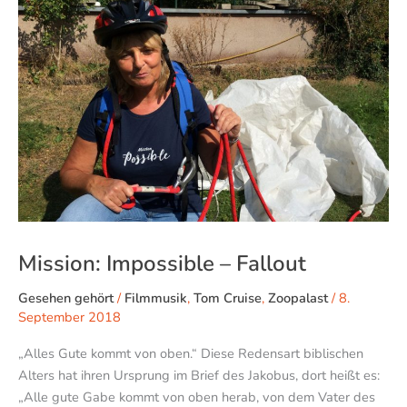
Fallout
Mission: Impossible – Fallout
Gesehen gehört
/
Filmmusik
,
Tom Cruise
,
Zoopalast
/
8.
September 2018
„Alles Gute kommt von oben.“ Diese Redensart biblischen
Alters hat ihren Ursprung im Brief des Jakobus, dort heißt es:
„Alle gute Gabe kommt von oben herab, von dem Vater des