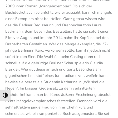
2009 ihren Roman „Mängelexemplar“. Ob sich der
Buchdeckel auch so anfühlt, wie er aussieht, kann ich mangels
eines Exemplars nicht beurteilen. Ganz genau wissen wird
das die Berliner Regisseurin und Drehbuchautorin Laura
Lackmann. Beim Lesen des Bestsellers hatte sie sofort einen
Film vor Augen und im Jahr 2014 nahm ihr Kopfkino bei den
Dreharbeiten Gestalt an. Wer das Mängelexemplar, die 27-
jährige Berlinerin Karo, verkörpern sollte, kam ihr jedoch nicht
sofort in den Sinn. Die Wahl fiel beim Casting dann recht
schnell auf die gebürtige Berliner Schauspielerin Claudia
Eisinger. Wie gut diese an sich und ganz besonders am
gigantischen Lehrstoff eines Jurastudiums verzweifeln kann,
bewies sie bereits als Studentin Katharina in „Wir sind die
Neuen“. Im krassen Gegensatz zu dem verknitterten
Buchdeckel kann man bei Karos äußerer Erscheinung absolut
Umschalten auf hohe Kontraste
nichts Mängelexemplarisches feststellen. Dennoch wird die
sehr attraktive junge Frau von ihrer Chefin kurz und
schmerzlos wie ein ramponiertes Buch ausgemustert. Sie sei