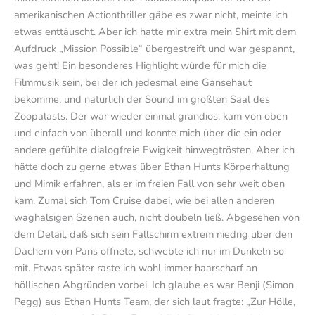
amerikanischen Actionthriller gäbe es zwar nicht, meinte ich
etwas enttäuscht. Aber ich hatte mir extra mein Shirt mit dem
Aufdruck „Mission Possible“ übergestreift und war gespannt,
was geht! Ein besonderes Highlight würde für mich die
Filmmusik sein, bei der ich jedesmal eine Gänsehaut
bekomme, und natürlich der Sound im größten Saal des
Zoopalasts. Der war wieder einmal grandios, kam von oben
und einfach von überall und konnte mich über die ein oder
andere gefühlte dialogfreie Ewigkeit hinwegtrösten. Aber ich
hätte doch zu gerne etwas über Ethan Hunts Körperhaltung
und Mimik erfahren, als er im freien Fall von sehr weit oben
kam. Zumal sich Tom Cruise dabei, wie bei allen anderen
waghalsigen Szenen auch, nicht doubeln ließ. Abgesehen von
dem Detail, daß sich sein Fallschirm extrem niedrig über den
Dächern von Paris öffnete, schwebte ich nur im Dunkeln so
mit. Etwas später raste ich wohl immer haarscharf an
höllischen Abgründen vorbei. Ich glaube es war Benji (Simon
Pegg) aus Ethan Hunts Team, der sich laut fragte: „Zur Hölle,