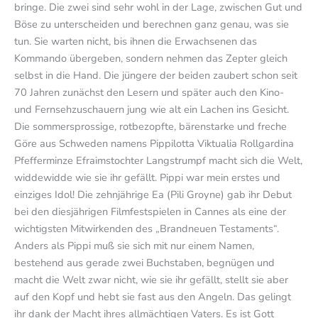
bringe. Die zwei sind sehr wohl in der Lage, zwischen Gut und
Böse zu unterscheiden und berechnen ganz genau, was sie
tun. Sie warten nicht, bis ihnen die Erwachsenen das
Kommando übergeben, sondern nehmen das Zepter gleich
selbst in die Hand. Die jüngere der beiden zaubert schon seit
70 Jahren zunächst den Lesern und später auch den Kino-
und Fernsehzuschauern jung wie alt ein Lachen ins Gesicht.
Die sommersprossige, rotbezopfte, bärenstarke und freche
Göre aus Schweden namens Pippilotta Viktualia Rollgardina
Pfefferminze Efraimstochter Langstrumpf macht sich die Welt,
widdewidde wie sie ihr gefällt. Pippi war mein erstes und
einziges Idol! Die zehnjährige Ea (Pili Groyne) gab ihr Debut
bei den diesjährigen Filmfestspielen in Cannes als eine der
wichtigsten Mitwirkenden des „Brandneuen Testaments“.
Anders als Pippi muß sie sich mit nur einem Namen,
bestehend aus gerade zwei Buchstaben, begnügen und
macht die Welt zwar nicht, wie sie ihr gefällt, stellt sie aber
auf den Kopf und hebt sie fast aus den Angeln. Das gelingt
ihr dank der Macht ihres allmächtigen Vaters. Es ist Gott