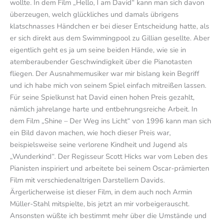
wollte. In dem Film „Hello, I am David“ kann man sich davon
überzeugen, welch glückliches und damals übrigens
klatschnasses Händchen er bei dieser Entscheidung hatte, als
er sich direkt aus dem Swimmingpool zu Gillian gesellte. Aber
eigentlich geht es ja um seine beiden Hände, wie sie in
atemberaubender Geschwindigkeit über die Pianotasten
fliegen. Der Ausnahmemusiker war mir bislang kein Begriff
und ich habe mich von seinem Spiel einfach mitreißen lassen.
Für seine Spielkunst hat David einen hohen Preis gezahlt,
nämlich jahrelange harte und entbehrungsreiche Arbeit. In
dem Film „Shine – Der Weg ins Licht“ von 1996 kann man sich
ein Bild davon machen, wie hoch dieser Preis war,
beispielsweise seine verlorene Kindheit und Jugend als
„Wunderkind“. Der Regisseur Scott Hicks war vom Leben des
Pianisten inspiriert und arbeitete bei seinem Oscar-prämierten
Film mit verschiedenaltrigen Darstellern Davids.
Ärgerlicherweise ist dieser Film, in dem auch noch Armin
Müller-Stahl mitspielte, bis jetzt an mir vorbeigerauscht.
Ansonsten wüßte ich bestimmt mehr über die Umstände und