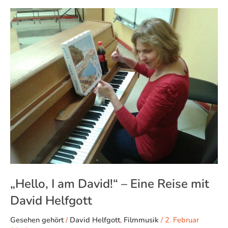
„Hello,
I
am
David!“
–
Eine
Reise
mit
David
Helfgott
„Hello, I am David!“ – Eine Reise mit
David Helfgott
Gesehen gehört
/
David Helfgott
,
Filmmusik
/
2. Februar