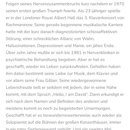
Folgen seines Nervenzusammenbruchs kurz nachdem er 1970
seinen ersten großen Triumph feierte. Als 23-jähriger spielte
er in der Londoner Royal Albert Hall das 3. Klavierkonzert von
Rachmaninow. Seine gerade begonnene musikalische Karriere
hatte mit der kurz danach diagnostizierten schizoaffektiven
Störung, einer schrecklichen Allianz von Wahn,
Halluzinationen, Depressionen und Manie, ein jähes Ende.
Über zehn Jahre mußte er sich bis 1981 in Nervenkliniken in
psychiatrische Behandlung begeben. Aber er hat es
geschafft, wieder ins Leben zurückzufinden. Geholfen haben
ihm dabei bestimmt seine Liebe zur Musik, dem Klavier und
vor allem seine Frau Gillian. Seine wiedergewonnene
Lebensfreude teilt er seitdem mit jedem, der in seine Nähe
kommt, mit dem Spruch „Hello, I am David“. Dann erkundigt er
sich nach dem Namen und Befinden des anderen und
meistens kommt es noch zu begeisterten Umarmungen.
Geschafft hat er es bewundernswerterweise auch wieder als
Solopianist auf die Bühnen der großen Konzerthäuser, immer
in ein rotes Seidengewand gehüllt. Und ein zweites Mal