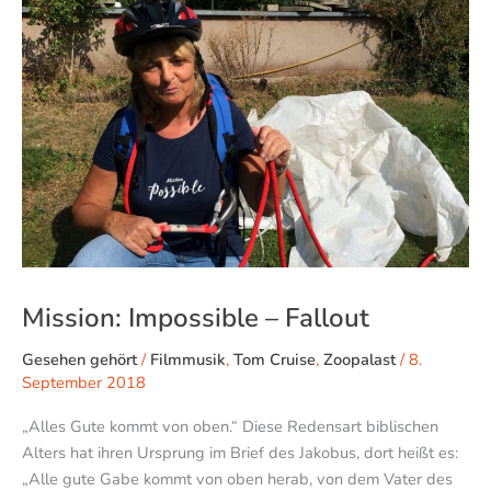
Fallout
Mission: Impossible – Fallout
Gesehen gehört
/
Filmmusik
,
Tom Cruise
,
Zoopalast
/
8.
September 2018
„Alles Gute kommt von oben.“ Diese Redensart biblischen
Alters hat ihren Ursprung im Brief des Jakobus, dort heißt es:
„Alle gute Gabe kommt von oben herab, von dem Vater des