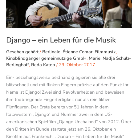
Musik
Django – ein Leben für die Musik
Gesehen gehört
/
Berlinale
,
Étienne Comar
,
Filmmusik
,
Kinoblindgänger gemeinnützige GmbH
,
Marie
,
Nadja Schulz-
Berlinghoff
,
Reda Kateb
/
29. Oktober 2017
Ein- beziehungsweise beidhändig agieren sie alle drei
blitzschnell und mit flinken Fingern präzise auf den Punkt: Ihr
Name ist Django! Zwei sind Revolverhelden und beweisen
ihre todbringende Fingerfertigkeit nur als rein fiktive
Filmfiguren. Der Erste bereits vor 51 Jahren in dem
Italowestern „Django“ und Nummer zwei in dem US-
amerikanischen Spielfilm „Django Unchained“ von 2012. Über
den Dritten im Bunde startete jetzt am 26. Oktober ein
Kinofilm aus Frankreich! „Django – Ein Leben für die Musik“