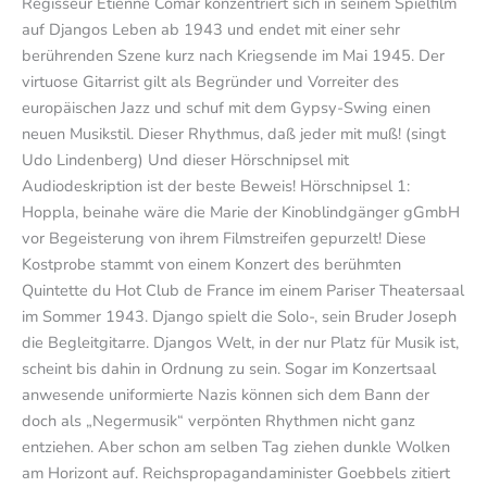
Regisseur Étienne Comar konzentriert sich in seinem Spielfilm
auf Djangos Leben ab 1943 und endet mit einer sehr
berührenden Szene kurz nach Kriegsende im Mai 1945. Der
virtuose Gitarrist gilt als Begründer und Vorreiter des
europäischen Jazz und schuf mit dem Gypsy-Swing einen
neuen Musikstil. Dieser Rhythmus, daß jeder mit muß! (singt
Udo Lindenberg) Und dieser Hörschnipsel mit
Audiodeskription ist der beste Beweis! Hörschnipsel 1:
Hoppla, beinahe wäre die Marie der Kinoblindgänger gGmbH
vor Begeisterung von ihrem Filmstreifen gepurzelt! Diese
Kostprobe stammt von einem Konzert des berühmten
Quintette du Hot Club de France im einem Pariser Theatersaal
im Sommer 1943. Django spielt die Solo-, sein Bruder Joseph
die Begleitgitarre. Djangos Welt, in der nur Platz für Musik ist,
scheint bis dahin in Ordnung zu sein. Sogar im Konzertsaal
anwesende uniformierte Nazis können sich dem Bann der
doch als „Negermusik“ verpönten Rhythmen nicht ganz
entziehen. Aber schon am selben Tag ziehen dunkle Wolken
am Horizont auf. Reichspropagandaminister Goebbels zitiert