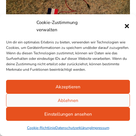
Bond
007:
Spectre
Cookie-Zustimmung
verwalten
Um dir ein optimales Erlebnis zu bieten, verwenden wir Technologien wie
Cookies, um Geräteinformationen zu speichern und/oder darauf zuzugreifen.
Wenn du diesen Technologien zustimmst, können wir Daten wie das
Surfverhalten oder eindeutige IDs auf dieser Website verarbeiten. Wenn du
deine Zustimmung nicht erteilst oder zurückziehst, können bestimmte
Merkmale und Funktionen beeinträchtigt werden.
Akzeptieren
James Bond 007: Spectre
Ablehnen
Gesehen gehört
/
Daniel Craig
,
Filmmusik
,
Internationaler
Film
/
17. November 2015
Einstellungen ansehen
„Je suis Paris!“ Am Montag, dem 16. November 2015, um
Cookie-Richtlinie
Datenschutzerklärung
Impressum
12.00 Uhr verstummte für eine Minute mein Radio als einzige