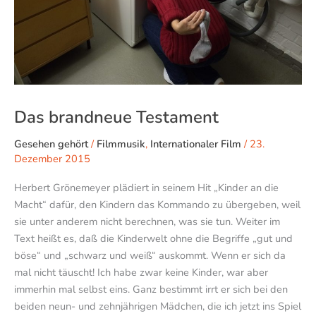
Das brandneue Testament
Gesehen gehört
/
Filmmusik
,
Internationaler Film
/
23.
Dezember 2015
Herbert Grönemeyer plädiert in seinem Hit „Kinder an die
Macht“ dafür, den Kindern das Kommando zu übergeben, weil
sie unter anderem nicht berechnen, was sie tun. Weiter im
Text heißt es, daß die Kinderwelt ohne die Begriffe „gut und
böse“ und „schwarz und weiß“ auskommt. Wenn er sich da
mal nicht täuscht! Ich habe zwar keine Kinder, war aber
immerhin mal selbst eins. Ganz bestimmt irrt er sich bei den
beiden neun- und zehnjährigen Mädchen, die ich jetzt ins Spiel