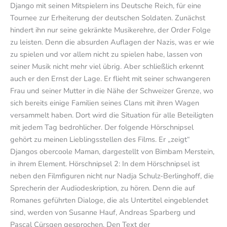
Django mit seinen Mitspielern ins Deutsche Reich, für eine
Tournee zur Erheiterung der deutschen Soldaten. Zunächst
hindert ihn nur seine gekränkte Musikerehre, der Order Folge
zu leisten. Denn die absurden Auflagen der Nazis, was er wie
zu spielen und vor allem nicht zu spielen habe, lassen von
seiner Musik nicht mehr viel übrig. Aber schließlich erkennt
auch er den Ernst der Lage. Er flieht mit seiner schwangeren
Frau und seiner Mutter in die Nähe der Schweizer Grenze, wo
sich bereits einige Familien seines Clans mit ihren Wagen
versammelt haben. Dort wird die Situation für alle Beteiligten
mit jedem Tag bedrohlicher. Der folgende Hörschnipsel
gehört zu meinen Lieblingsstellen des Films. Er „zeigt“
Djangos obercoole Maman, dargestellt von Bimbam Merstein,
in ihrem Element. Hörschnipsel 2: In dem Hörschnipsel ist
neben den Filmfiguren nicht nur Nadja Schulz-Berlinghoff, die
Sprecherin der Audiodeskription, zu hören. Denn die auf
Romanes geführten Dialoge, die als Untertitel eingeblendet
sind, werden von Susanne Hauf, Andreas Sparberg und
Pascal Cürsgen gesprochen. Den Text der