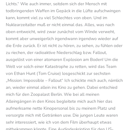
Lichts.“ Wie auch immer, seitdem sich der Mensch mit
todbringenden Waffen im Gepäck in die Lüfte aufschwingen
kann, kommt viel zu viel Schlechtes von oben. Und im
Nuklearzeitalter muß er nicht einmal das. Alles, was nach
oben entweicht, wird zwar zunächst vom Winde verweht,
kommt aber unweigerlich irgendwann irgendwo wieder auf
die Erde zurück. Er ist nicht zu hören, zu sehen, zu fühlen oder
zu riechen, der radioaktive Niederschlag bzw. Fallout,
ausgelöst von einer atomaren Explosion am Boden! Um die
Welt vor solch einer Katastrophe zu retten, wird das Team
von Ethan Hunt (Tom Cruise) losgeschickt zur sechsten
„Mission: Impossible – Fallout“ Ich schickte mich auch, nämlich
an, wieder einmal allein ins Kino zu gehen. Dabei entschied
mich für den Zoopalast Berlin. Wie bei all meinen
Alleingängen in den Kinos begleitete mich auch hier das
aufmerksame nette Kinopersonal bis zu meinem Platz und
versorgte mich mit Getränken usw. Die jungen Leute waren
sehr interessiert, wie ich von dem Film überhaupt etwas
mitbekommen könnte. Eine Audiodeskription für den US-