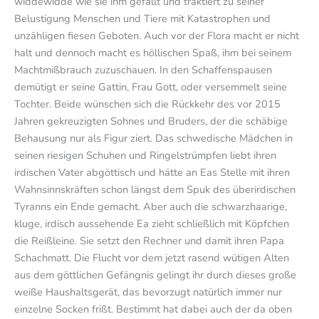
widdewidde wie sie ihm gefällt und traktiert zu seiner
Belustigung Menschen und Tiere mit Katastrophen und
unzähligen fiesen Geboten. Auch vor der Flora macht er nicht
halt und dennoch macht es höllischen Spaß, ihm bei seinem
Machtmißbrauch zuzuschauen. In den Schaffenspausen
demütigt er seine Gattin, Frau Gott, oder versemmelt seine
Tochter. Beide wünschen sich die Rückkehr des vor 2015
Jahren gekreuzigten Sohnes und Bruders, der die schäbige
Behausung nur als Figur ziert. Das schwedische Mädchen in
seinen riesigen Schuhen und Ringelstrümpfen liebt ihren
irdischen Vater abgöttisch und hätte an Eas Stelle mit ihren
Wahnsinnskräften schon längst dem Spuk des überirdischen
Tyranns ein Ende gemacht. Aber auch die schwarzhaarige,
kluge, irdisch aussehende Ea zieht schließlich mit Köpfchen
die Reißleine. Sie setzt den Rechner und damit ihren Papa
Schachmatt. Die Flucht vor dem jetzt rasend wütigen Alten
aus dem göttlichen Gefängnis gelingt ihr durch dieses große
weiße Haushaltsgerät, das bevorzugt natürlich immer nur
einzelne Socken frißt. Bestimmt hat dabei auch der da oben