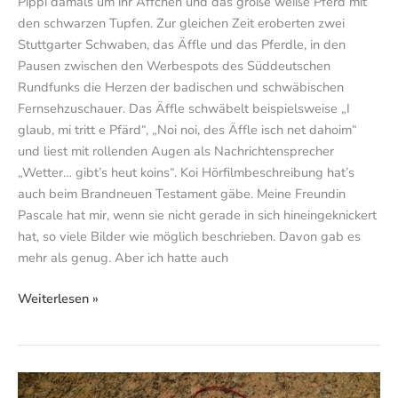
Pippi damals um ihr Äffchen und das große weiße Pferd mit
den schwarzen Tupfen. Zur gleichen Zeit eroberten zwei
Stuttgarter Schwaben, das Äffle und das Pferdle, in den
Pausen zwischen den Werbespots des Süddeutschen
Rundfunks die Herzen der badischen und schwäbischen
Fernsehzuschauer. Das Äffle schwäbelt beispielsweise „I
glaub, mi tritt e Pfärd“, „Noi noi, des Äffle isch net dahoim“
und liest mit rollenden Augen als Nachrichtensprecher
„Wetter… gibt’s heut koins“. Koi Hörfilmbeschreibung hat’s
auch beim Brandneuen Testament gäbe. Meine Freundin
Pascale hat mir, wenn sie nicht gerade in sich hineingeknickert
hat, so viele Bilder wie möglich beschrieben. Davon gab es
mehr als genug. Aber ich hatte auch
Weiterlesen »
James