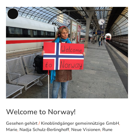
Welcome
Lange
to
Beschreibung
Norway!
Welcome to Norway!
Gesehen gehört
/
Kinoblindgänger gemeinnützige GmbH
,
Marie
,
Nadja Schulz-Berlinghoff
,
Neue Visionen
,
Rune