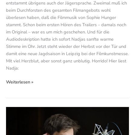
entstammt übrigens auch der Jägersprache. Zweimal muß ich
beim Durchforsten des gesamten Filmangebots wohl
überlesen haben, daß die Filmmusik von Sophie Hunger
stammt. Schon beim ersten Hören des Trailers – damals noch
im Original – war es um mich geschehen. Und für die
Audiodeskription hatte ich sofort Nadjas sanfte warme
Stimme im Ohr. Jetzt steht wieder der Herbst vor der Tür und
damit eine neue Jagdsaison in Leipzig bei der Filmkunstmesse.
Mit viel Herzblut, aber sonst ganz unblutig. Horrido! Hier liest
Nadja:
Weiterlesen »
Den
Anfang
macht
Andreas