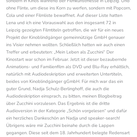
sondern in Kinos während der Filmkunstmesse in Leipzig. Und
ohne Flinte, um diese ins Korn zu werfen, sondern mit Popcorn,
Cola und einer Filmliste bewaffnet. Auf dieser Liste hatten
Lena und ich eine Vorauswahl aus den insgesamt 72 in
Leipzig gezeigten Filmtiteln getroffen, die wir für ein neues
Projekt der Kinoblindgänger gemeinnützige GmbH genauer
ins Visier nehmen wollten. Schließlich hatten wir auch einen
Treffer und erbeuteten: „Mein Leben als Zucchini“ Der
Kinostart war schon im Februar. Jetzt ist dieser bezaubernde
Animations- und Familienfilm als DVD und Blu-Ray erhältlich,
natürlich mit Audiodeskription und erweiterten Untertiteln,
beides von Kinoblindgänger gGmbH. Für mich war das ein
guter Grund, Nadja Schulz-Berlinghoff, die auch die
Audiodeskription einsprach, zu bitten, meinen Blogbeitrag
über Zucchini vorzulesen. Das Ergebnis ist die dritte
Audioversion in der Kategorie „Schön vorgelesen“ und dafür
ein herzliches Dankeschön an Nadja und speaker-search!
Übrigens wäre mir Zucchini beinahe durch die Lappen
gegangen. Diese seit dem 18. Jahrhundert belegte Redensart