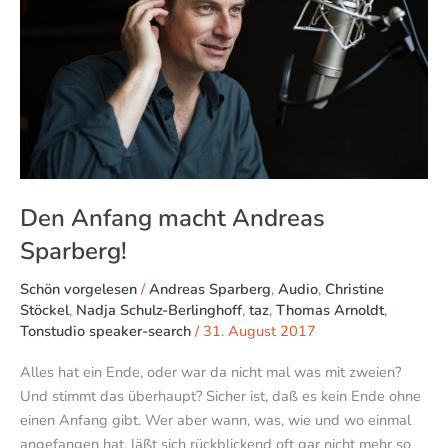
Sparberg!
Den Anfang macht Andreas
Sparberg!
Schön vorgelesen
/
Andreas Sparberg
,
Audio
,
Christine
Stöckel
,
Nadja Schulz-Berlinghoff
,
taz
,
Thomas Arnoldt
,
Tonstudio speaker-search
/
31. August 2017
Alles hat ein Ende, oder war da nicht mal was mit zweien?
Und stimmt das überhaupt? Sicher ist, daß es kein Ende ohne
einen Anfang gibt. Wer aber wann, was, wie und wo einmal
angefangen hat, läßt sich rückblickend oft gar nicht mehr so