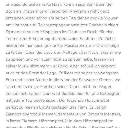
anwesende uniformierte Nazis können sich dem Bann der
doch als „Negermusik“ verpönten Rhythmen nicht ganz
entziehen. Aber schon am selben Tag ziehen dunkle Wolken
am Horizont auf. Reichspropagandaminister Goebbels zitiert
Django mit seinen Mitspielern ins Deutsche Reich, für eine
Tournee zur Erheiterung der deutschen Soldaten. Zunächst
hindert ihn nur seine gekränkte Musikerehre, der Order Folge
zu leisten. Denn die absurden Auflagen der Nazis, was er wie
zu spielen und vor allem nicht zu spielen habe, lassen von
seiner Musik nicht mehr viel übrig. Aber schließlich erkennt
auch er den Ernst der Lage. Er flieht mit seiner schwangeren
Frau und seiner Mutter in die Nähe der Schweizer Grenze, wo
sich bereits einige Familien seines Clans mit ihren Wagen
versammelt haben. Dort wird die Situation für alle Beteiligten
mit jedem Tag bedrohlicher. Der folgende Hörschnipsel
gehört zu meinen Lieblingsstellen des Films. Er „zeigt“
Djangos obercoole Maman, dargestellt von Bimbam Merstein,
in ihrem Element. Hörschnipsel 2: In dem Hörschnipsel ist
neben den Filmfiguren nicht nur Nadja Schulz-Berlinghoff, die