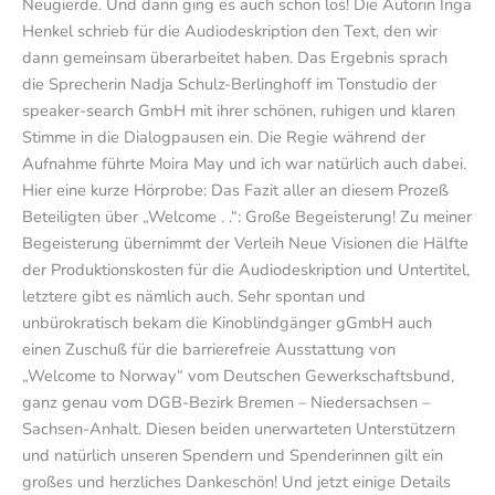
Neugierde. Und dann ging es auch schon los! Die Autorin Inga
Henkel schrieb für die Audiodeskription den Text, den wir
dann gemeinsam überarbeitet haben. Das Ergebnis sprach
die Sprecherin Nadja Schulz-Berlinghoff im Tonstudio der
speaker-search GmbH mit ihrer schönen, ruhigen und klaren
Stimme in die Dialogpausen ein. Die Regie während der
Aufnahme führte Moira May und ich war natürlich auch dabei.
Hier eine kurze Hörprobe: Das Fazit aller an diesem Prozeß
Beteiligten über „Welcome . .“: Große Begeisterung! Zu meiner
Begeisterung übernimmt der Verleih Neue Visionen die Hälfte
der Produktionskosten für die Audiodeskription und Untertitel,
letztere gibt es nämlich auch. Sehr spontan und
unbürokratisch bekam die Kinoblindgänger gGmbH auch
einen Zuschuß für die barrierefreie Ausstattung von
„Welcome to Norway“ vom Deutschen Gewerkschaftsbund,
ganz genau vom DGB-Bezirk Bremen – Niedersachsen –
Sachsen-Anhalt. Diesen beiden unerwarteten Unterstützern
und natürlich unseren Spendern und Spenderinnen gilt ein
großes und herzliches Dankeschön! Und jetzt einige Details