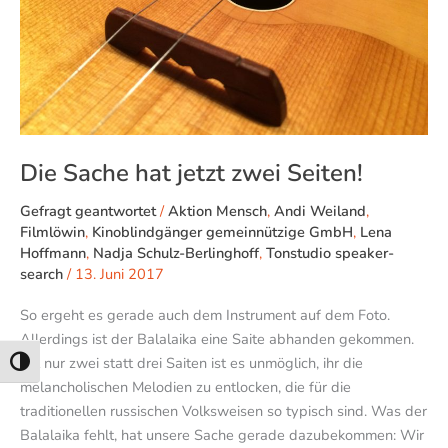
Die Sache hat jetzt zwei Seiten!
Gefragt geantwortet
/
Aktion Mensch
,
Andi Weiland
,
Filmlöwin
,
Kinoblindgänger gemeinnützige GmbH
,
Lena
Hoffmann
,
Nadja Schulz-Berlinghoff
,
Tonstudio speaker-
search
/
13. Juni 2017
So ergeht es gerade auch dem Instrument auf dem Foto.
Allerdings ist der Balalaika eine Saite abhanden gekommen.
Mit nur zwei statt drei Saiten ist es unmöglich, ihr die
Umschalten auf hohe Kontraste
melancholischen Melodien zu entlocken, die für die
traditionellen russischen Volksweisen so typisch sind. Was der
Balalaika fehlt, hat unsere Sache gerade dazubekommen: Wir