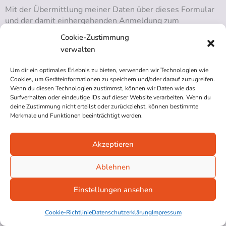
Mit der Übermittlung meiner Daten über dieses Formular
und der damit einhergehenden Anmeldung zum
Newsletter stimme ich den
Datenschutzbedingungen
Cookie-Zustimmung
dieser Webseite
zu und erlaube insbesondere die
verwalten
Speicherung meiner hier angegebenen Daten, sowie die
Kommunikation per E-Mail zum Zwecke der Verwaltung
Um dir ein optimales Erlebnis zu bieten, verwenden wir Technologien wie
und Übermittlung des Newsletters. Ich kann diese
Cookies, um Geräteinformationen zu speichern und/oder darauf zuzugreifen.
Zustimmung jederzeit widerrufen in dem ich den
Wenn du diesen Technologien zustimmst, können wir Daten wie das
Newsletter abbestelle.
Surfverhalten oder eindeutige IDs auf dieser Website verarbeiten. Wenn du
deine Zustimmung nicht erteilst oder zurückziehst, können bestimmte
Merkmale und Funktionen beeinträchtigt werden.
Ja, ich bin mit den obigen Bedingungen einverstanden!
Akzeptieren
Ablehnen
RSS ABONNIEREN
Einstellungen ansehen
Cookie-Richtlinie
Datenschutzerklärung
Impressum