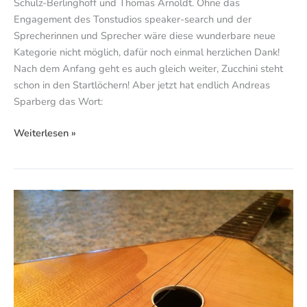
Schulz-Berlinghoff und Thomas Arnoldt. Ohne das
Engagement des Tonstudios speaker-search und der
Sprecherinnen und Sprecher wäre diese wunderbare neue
Kategorie nicht möglich, dafür noch einmal herzlichen Dank!
Nach dem Anfang geht es auch gleich weiter, Zucchini steht
schon in den Startlöchern! Aber jetzt hat endlich Andreas
Sparberg das Wort:
Weiterlesen »
Die
Sache
hat
jetzt
zwei
Seiten!