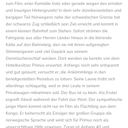
zum Film, einer Komödie trotz oder gerade wegen des ernsten
und traurigen Hintergrunds! In dem sehr dünnbesiedelten und
bergigen Teil Norwegens nahe der schwedischen Grenze hat
der schwarze Zug schließlich sein Ziel erreicht und kommt in
einem kleinen Bahnhof zum Stehen. Sofort strömen die
Fahrgäste aus aller Herren Länder hinaus in die klirrende
Kälte auf den Bahnsteig, den sie mit ihrem aufgeregten
Stimmengewirr und viel Gepäck aus seinem
Dornröschenschlaf wecken. Dort werden sie bereits von dem
Hotelbesitzer Primus erwartet. Anfangs noch sehr entspannt
und gut gelaunt, versucht er, die Ankömmlinge in den
bereitgestellten Reisebus zu lotsen. Seine Laune trübt sich
allerdings schlagartig, weil er drei Leute in seinem
Privatwagen mitnehmen soll. Der Bus ist zu klein. Als Erster
ergreift Abedi während der Fahrt das Wort. Der sympathische
junge Mann kommt nicht nur im Film als Flüchtling aus dem
Kongo. Er beherrscht als Einziger der großen Gruppe die
norwegische Sprache und wird sich für Primus noch als
unverzichtbare Hilfe erweisen. Zoran ist Anfang 40 und