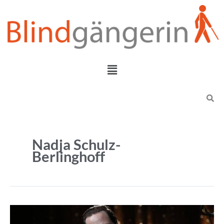
Zum
Inhalt
springen
Menü
Search
Nadja Schulz-
Berlinghoff
Django
–