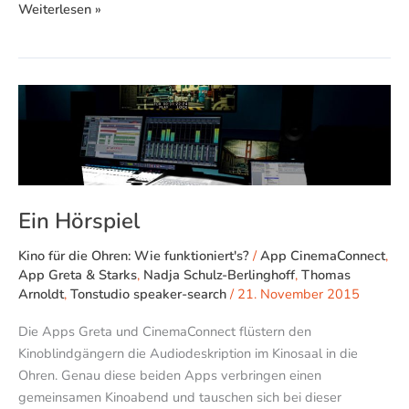
Weiterlesen »
Ein
Hörspiel
Ein Hörspiel
Kino für die Ohren: Wie funktioniert's?
/
App CinemaConnect
,
App Greta & Starks
,
Nadja Schulz-Berlinghoff
,
Thomas
Arnoldt
,
Tonstudio speaker-search
/
21. November 2015
Die Apps Greta und CinemaConnect flüstern den
Kinoblindgängern die Audiodeskription im Kinosaal in die
Ohren. Genau diese beiden Apps verbringen einen
gemeinsamen Kinoabend und tauschen sich bei dieser