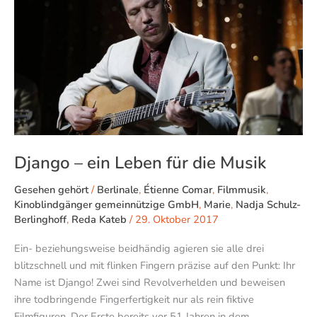
ein
Leben
für
die
Musik
Django – ein Leben für die Musik
Gesehen gehört
/
Berlinale
,
Étienne Comar
,
Filmmusik
,
Kinoblindgänger gemeinnützige GmbH
,
Marie
,
Nadja Schulz-
Berlinghoff
,
Reda Kateb
/
29. Oktober 2017
Ein- beziehungsweise beidhändig agieren sie alle drei
blitzschnell und mit flinken Fingern präzise auf den Punkt: Ihr
Name ist Django! Zwei sind Revolverhelden und beweisen
ihre todbringende Fingerfertigkeit nur als rein fiktive
Filmfiguren. Der Erste bereits vor 51 Jahren in dem