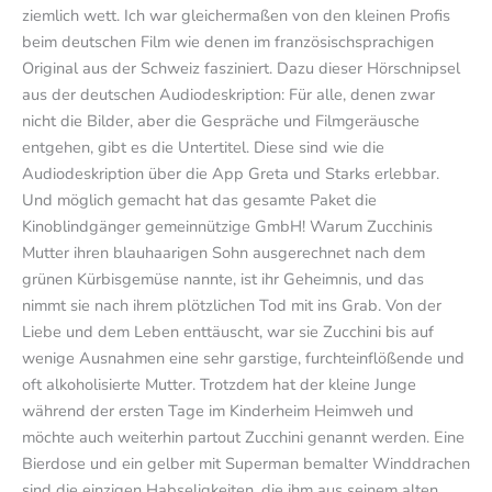
ziemlich wett. Ich war gleichermaßen von den kleinen Profis
beim deutschen Film wie denen im französischsprachigen
Original aus der Schweiz fasziniert. Dazu dieser Hörschnipsel
aus der deutschen Audiodeskription: Für alle, denen zwar
nicht die Bilder, aber die Gespräche und Filmgeräusche
entgehen, gibt es die Untertitel. Diese sind wie die
Audiodeskription über die App Greta und Starks erlebbar.
Und möglich gemacht hat das gesamte Paket die
Kinoblindgänger gemeinnützige GmbH! Warum Zucchinis
Mutter ihren blauhaarigen Sohn ausgerechnet nach dem
grünen Kürbisgemüse nannte, ist ihr Geheimnis, und das
nimmt sie nach ihrem plötzlichen Tod mit ins Grab. Von der
Liebe und dem Leben enttäuscht, war sie Zucchini bis auf
wenige Ausnahmen eine sehr garstige, furchteinflößende und
oft alkoholisierte Mutter. Trotzdem hat der kleine Junge
während der ersten Tage im Kinderheim Heimweh und
möchte auch weiterhin partout Zucchini genannt werden. Eine
Bierdose und ein gelber mit Superman bemalter Winddrachen
sind die einzigen Habseligkeiten, die ihm aus seinem alten