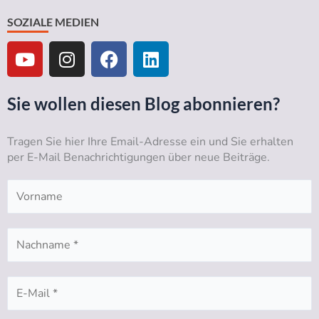
SOZIALE MEDIEN
Y
I
F
L
o
n
a
i
u
s
c
n
t
t
e
k
Sie wollen diesen Blog abonnieren?
u
a
b
e
b
g
o
d
Tragen Sie hier Ihre Email-Adresse ein und Sie erhalten
e
r
o
i
per E-Mail Benachrichtigungen über neue Beiträge.
a
k
n
m