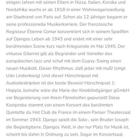
einigen Jahren mit seinen Eltern in Nizza, Italien, Korsika und
Nordafrika wuchs er ab 1918 in einer Wohnwagensiedlung
am Stadtrand von Paris auf. Schon als 12-jähriger begann er
seine professionelle Musikerkarriere. Der französische
Regisseur Étienne Comar konzentriert sich in seinem Spielfilm
auf Djangos Leben ab 1943 und endet mit einer sehr
berührenden Szene kurz nach Kriegsende im Mai 1945. Der
virtuose Gitarrist gilt als Begründer und Vorreiter des
europäischen Jazz und schuf mit dem Gypsy-Swing einen
neuen Musikstil. Dieser Rhythmus, daß jeder mit muß! (singt
Udo Lindenberg) Und dieser Hörschnipsel mit
Audiodeskription ist der beste Beweis! Hörschnipsel 1:
Hoppla, beinahe wäre die Marie der Kinoblindgänger gGmbH
vor Begeisterung von ihrem Filmstreifen gepurzelt! Diese
Kostprobe stammt von einem Konzert des berühmten
Quintette du Hot Club de France im einem Pariser Theatersaal
im Sommer 1943. Django spielt die Solo-, sein Bruder Joseph
die Begleitgitarre. Djangos Welt, in der nur Platz für Musik ist,
scheint bis dahin in Ordnung zu sein. Sogar im Konzertsaal