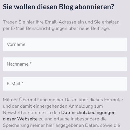
t
t
e
k
Sie wollen diesen Blog abonnieren?
u
a
b
e
b
g
o
d
Tragen Sie hier Ihre Email-Adresse ein und Sie erhalten
e
r
o
i
per E-Mail Benachrichtigungen über neue Beiträge.
a
k
n
m
Mit der Übermittlung meiner Daten über dieses Formular
und der damit einhergehenden Anmeldung zum
Newsletter stimme ich den
Datenschutzbedingungen
dieser Webseite
zu und erlaube insbesondere die
Speicherung meiner hier angegebenen Daten, sowie die