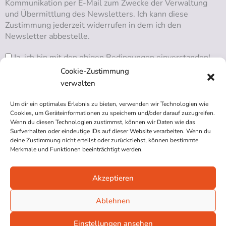
Kommunikation per E-Mail zum Zwecke der Verwaltung
und Übermittlung des Newsletters. Ich kann diese
Zustimmung jederzeit widerrufen in dem ich den
Newsletter abbestelle.
Ja, ich bin mit den obigen Bedingungen einverstanden!
Cookie-Zustimmung
verwalten
Um dir ein optimales Erlebnis zu bieten, verwenden wir Technologien wie
RSS ABONNIEREN
Cookies, um Geräteinformationen zu speichern und/oder darauf zuzugreifen.
Wenn du diesen Technologien zustimmst, können wir Daten wie das
Surfverhalten oder eindeutige IDs auf dieser Website verarbeiten. Wenn du
deine Zustimmung nicht erteilst oder zurückziehst, können bestimmte
Merkmale und Funktionen beeinträchtigt werden.
Akzeptieren
Impressum
Datenschutzerklärung
Ablehnen
Cookie-Richtlinie (EU)
Einstellungen ansehen