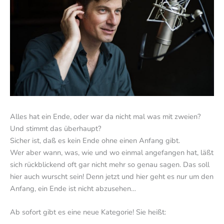
Alles hat ein Ende, oder war da nicht mal was mit zweien?
Und stimmt das überhaupt?
Sicher ist, daß es kein Ende ohne einen Anfang gibt.
Wer aber wann, was, wie und wo einmal angefangen hat, läßt
sich rückblickend oft gar nicht mehr so genau sagen. Das soll
hier auch wurscht sein! Denn jetzt und hier geht es nur um den
Anfang, ein Ende ist nicht abzusehen…
Ab sofort gibt es eine neue Kategorie! Sie heißt: