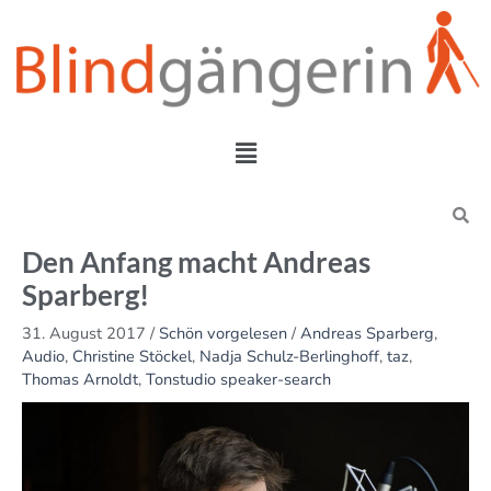
Zum
Inhalt
springen
Menü
Search
Den Anfang macht Andreas
Sparberg!
31. August 2017
/
Schön vorgelesen
/
Andreas Sparberg
,
Audio
,
Christine Stöckel
,
Nadja Schulz-Berlinghoff
,
taz
,
Thomas Arnoldt
,
Tonstudio speaker-search