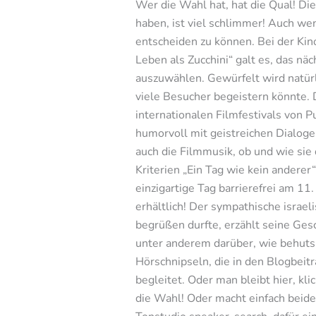
Wer die Wahl hat, hat die Qual! Di
haben, ist viel schlimmer! Auch we
entscheiden zu können. Bei der Ki
Leben als Zucchini“ galt es, das n
auszuwählen. Gewürfelt wird natürl
viele Besucher begeistern könnte. 
internationalen Filmfestivals von P
humorvoll mit geistreichen Dialoge
auch die Filmmusik, ob und wie sie
Kriterien „Ein Tag wie kein anderer
einzigartige Tag barrierefrei am 11
erhältlich! Der sympathische israe
begrüßen durfte, erzählt seine Ges
unter anderem darüber, wie behutsa
Hörschnipseln, die in den Blogbeit
begleitet. Oder man bleibt hier, kli
die Wahl! Oder macht einfach beid