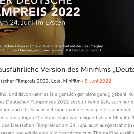
ausführliche Version des Minifilms „Deut
tscher Filmpreis 2022
,
Lola
,
Minifilm
/
8. Juni 2022
o, und davon kann es ja eigentlich gar nicht genug geben! Nur
des Deutschen Filmpreises 2022 absolut keine Zeit, auch nur e
en und alle Schauspielerinnen und Schauspieler zu nennen.
 des einminütigen Minifilms! Aber wozu eigentlich der Minifil
 des Deutschen Filmpreises am 24. Juni, auch ausgestrahlt in
 rasant und witzig eine Minigeschichte zum Thema Kino erzähl