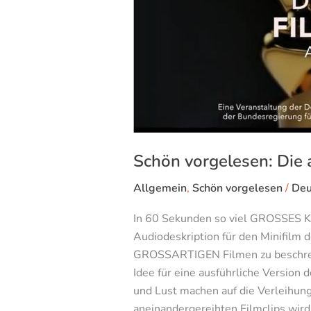
„Deutscher
Filmpreis
2022“
Schön vorgelesen: Die 
Allgemein
,
Schön vorgelesen
/
Deu
In 60 Sekunden so viel GROSSES Kin
Audiodeskription für den Minifilm 
GROSSARTIGEN Filmen zu beschreib
Idee für eine ausführliche Version
und Lust machen auf die Verleihung
aneinandergereihten Filmclips wird