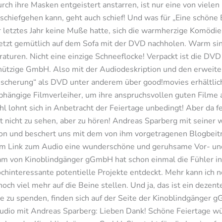
ch ihre Masken entgeistert anstarren, ist nur eine von viele
e schiefgehen kann, geht auch schief! Und was für „Eine schöne
letztes Jahr keine Muße hatte, sich die warmherzige Komöd
tzt gemütlich auf dem Sofa mit der DVD nachholen. Warm sind 
raturen. Nicht eine einzige Schneeflocke! Verpackt ist die DVD
ützige GmbH. Also mit der Audiodeskription und den erweiter
escherung“ als DVD unter anderem über good!movies erhältlic
bhängige Filmverleiher, um ihre anspruchsvollen guten Filme 
l lohnt sich in Anbetracht der Feiertage unbedingt! Aber da f
t nicht zu sehen, aber zu hören! Andreas Sparberg mit seiner
ion und beschert uns mit dem von ihm vorgetragenen Blogbeitr
dem Link zum Audio eine wunderschöne und geruhsame Vor- un
m von Kinoblindgänger gGmbH hat schon einmal die Fühler in 
chinteressante potentielle Projekte entdeckt. Mehr kann ich n
noch viel mehr auf die Beine stellen. Und ja, das ist ein dez
ie zu spenden, finden sich auf der Seite der Kinoblindgänger g
Audio mit Andreas Sparberg: Lieben Dank! Schöne Feiertage wü