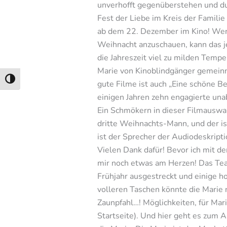
unverhofft gegenüberstehen und dur
Fest der Liebe im Kreis der Famili
ab dem 22. Dezember im Kino! Wer 
Weihnacht anzuschauen, kann das je
die Jahreszeit viel zu milden Tempe
Marie von Kinoblindgänger gemeinn
Umschalten auf hohe Kontraste
gute Filme ist auch „Eine schöne B
einigen Jahren zehn engagierte una
Ein Schmökern in dieser Filmauswah
dritte Weihnachts-Mann, und der is
ist der Sprecher der Audiodeskript
Vielen Dank dafür! Bevor ich mit 
mir noch etwas am Herzen! Das Tea
Frühjahr ausgestreckt und einige ho
volleren Taschen könnte die Marie 
Zaunpfahl…! Möglichkeiten, für Mar
Startseite). Und hier geht es zum 