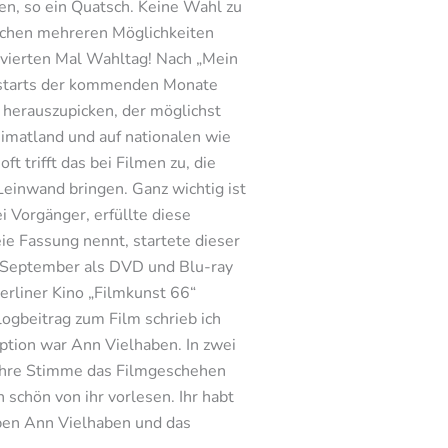
en, so ein Quatsch. Keine Wahl zu
wischen mehreren Möglichkeiten
 vierten Mal Wahltag! Nach „Mein
inostarts der kommenden Monate
 herauszupicken, der möglichst
eimatland und auf nationalen wie
t trifft das bei Filmen zu, die
einwand bringen. Ganz wichtig ist
 Vorgänger, erfüllte diese
eie Fassung nennt, startete dieser
21. September als DVD und Blu-ray
erliner Kino „Filmkunst 66“
ogbeitrag zum Film schrieb ich
iption war Ann Vielhaben. In zwei
r ihre Stimme das Filmgeschehen
h schön von ihr vorlesen. Ihr habt
aben Ann Vielhaben und das