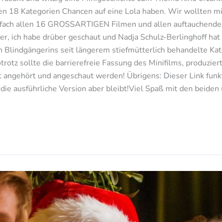
 den 18 Kategorien Chancen auf eine Lola haben. Wir wollten mi
infach allen 16 GROSSARTIGEN Filmen und allen auftauchende
r, ich habe drüber geschaut und Nadja Schulz-Berlinghoff hat
h Blindgängerins seit längerem stiefmütterlich behandelte Kat
trotz sollte die barrierefreie Fassung des Minifilms, produzie
ngehört und angeschaut werden! Übrigens: Dieser Link funkti
 die ausführliche Version aber bleibt!Viel Spaß mit den beide