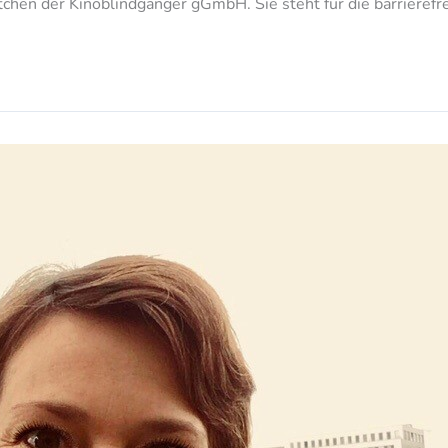
ttchen der Kinoblindgänger gGmbH. Sie steht für die barrieref