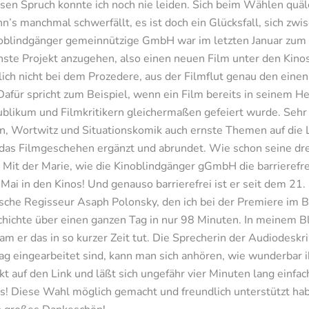
esen Spruch konnte ich noch nie leiden. Sich beim Wählen quäl
nn’s manchmal schwerfällt, es ist doch ein Glücksfall, sich z
noblindgänger gemeinnützige GmbH war im letzten Januar zum
ächste Projekt anzugehen, also einen neuen Film unter den K
ich nicht bei dem Prozedere, aus der Filmflut genau den einen
Dafür spricht zum Beispiel, wenn ein Film bereits in seinem H
ublikum und Filmkritikern gleichermaßen gefeiert wurde. Sehr of
n, Wortwitz und Situationskomik auch ernste Themen auf die L
 das Filmgeschehen ergänzt und abrundet. Wie schon seine drei
“ Mit der Marie, wie die Kinoblindgänger gGmbH die barrierefr
. Mai in den Kinos! Und genauso barrierefrei ist er seit dem 
lische Regisseur Asaph Polonsky, den ich bei der Premiere im B
chichte über einen ganzen Tag in nur 98 Minuten. In meinem Bl
m er das in so kurzer Zeit tut. Die Sprecherin der Audiodeskr
rag eingearbeitet sind, kann man sich anhören, wie wunderba
ckt auf den Link und läßt sich ungefähr vier Minuten lang einfac
es! Diese Wahl möglich gemacht und freundlich unterstützt h