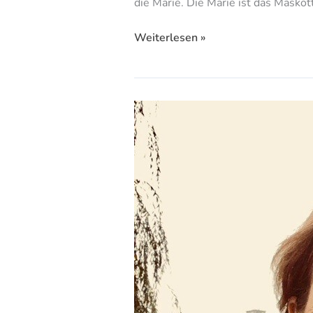
die Marie. Die Marie ist das Masko
Weiterlesen »
Vier
Minuten
Ann
Vielhaben
lauschen!