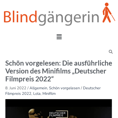
Zum
Inhalt
springen
Menü
Search
Schön vorgelesen: Die ausführliche
Version des Minifilms „Deutscher
Filmpreis 2022“
8. Juni 2022
/
Allgemein
,
Schön vorgelesen
/
Deutscher
Filmpreis 2022
,
Lola
,
Minifilm