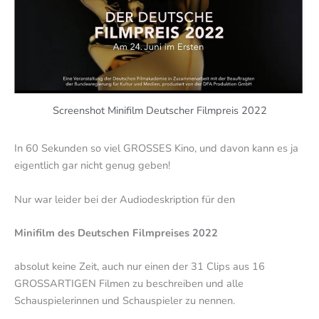
Screenshot Minifilm Deutscher Filmpreis 2022
In 60 Sekunden so viel GROSSES Kino, und davon kann es ja
eigentlich gar nicht genug geben!
Nur war leider bei der Audiodeskription für den
Minifilm des Deutschen Filmpreises 2022
absolut keine Zeit, auch nur einen der 31 Clips aus 16
GROSSARTIGEN Filmen zu beschreiben und alle
Schauspielerinnen und Schauspieler zu nennen.