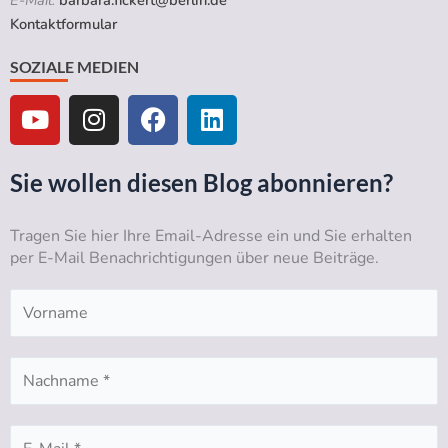
Kontaktformular
SOZIALE MEDIEN
Y
I
F
L
o
n
a
i
u
s
c
n
t
t
e
k
Sie wollen diesen Blog abonnieren?
u
a
b
e
b
g
o
d
Tragen Sie hier Ihre Email-Adresse ein und Sie erhalten
e
r
o
i
per E-Mail Benachrichtigungen über neue Beiträge.
a
k
n
m