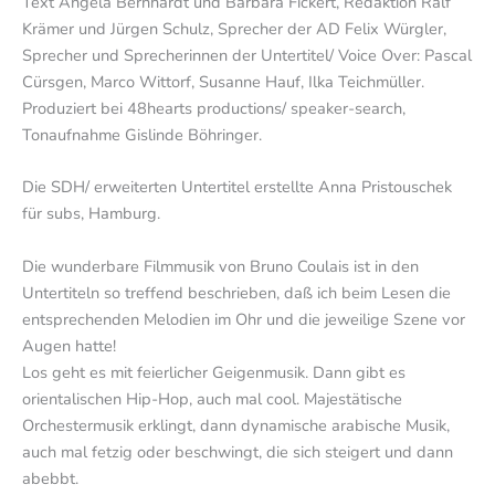
Text Angela Bernhardt und Barbara Fickert, Redaktion Ralf
Krämer und Jürgen Schulz, Sprecher der AD Felix Würgler,
Sprecher und Sprecherinnen der Untertitel/ Voice Over: Pascal
Cürsgen, Marco Wittorf, Susanne Hauf, Ilka Teichmüller.
Produziert bei 48hearts productions/ speaker-search,
Tonaufnahme Gislinde Böhringer.
Die SDH/ erweiterten Untertitel erstellte Anna Pristouschek
für subs, Hamburg.
Die wunderbare Filmmusik von Bruno Coulais ist in den
Untertiteln so treffend beschrieben, daß ich beim Lesen die
entsprechenden Melodien im Ohr und die jeweilige Szene vor
Augen hatte!
Los geht es mit feierlicher Geigenmusik. Dann gibt es
orientalischen Hip-Hop, auch mal cool. Majestätische
Orchestermusik erklingt, dann dynamische arabische Musik,
auch mal fetzig oder beschwingt, die sich steigert und dann
abebbt.