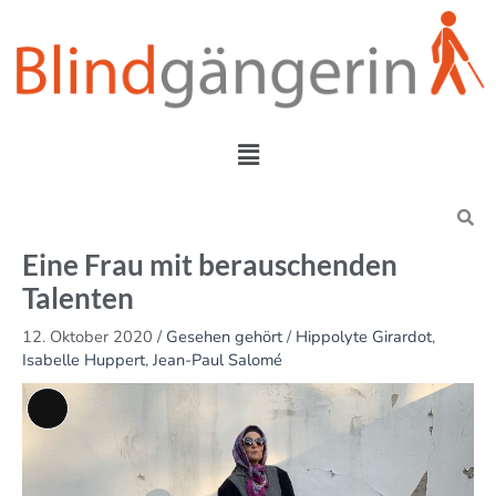
Zum
Inhalt
springen
Menü
Search
Eine Frau mit berauschenden
Talenten
12. Oktober 2020
/
Gesehen gehört
/
Hippolyte Girardot
,
Isabelle Huppert
,
Jean-Paul Salomé
Lange
Beschreibung