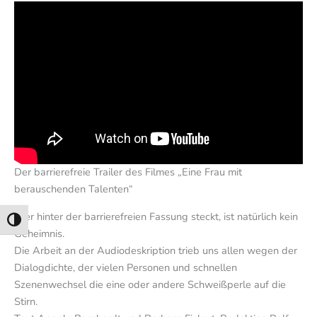
Der barrierefreie Trailer des Filmes „Eine Frau mit
berauschenden Talenten“
Wer hinter der barrierefreien Fassung steckt, ist natürlich kein
Umschalten auf hohe Kontraste
Geheimnis.
Die Arbeit an der Audiodeskription trieb uns allen wegen der
Dialogdichte, der vielen Personen und schnellen
Szenenwechsel die eine oder andere Schweißperle auf die
Stirn.