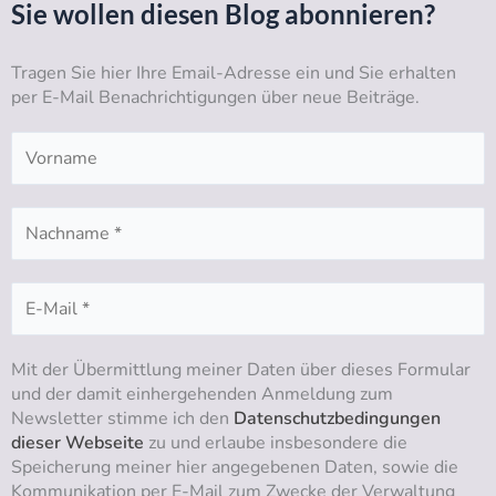
t
t
e
k
Sie wollen diesen Blog abonnieren?
u
a
b
e
b
g
o
d
Tragen Sie hier Ihre Email-Adresse ein und Sie erhalten
e
r
o
i
per E-Mail Benachrichtigungen über neue Beiträge.
a
k
n
m
Mit der Übermittlung meiner Daten über dieses Formular
und der damit einhergehenden Anmeldung zum
Newsletter stimme ich den
Datenschutzbedingungen
dieser Webseite
zu und erlaube insbesondere die
Speicherung meiner hier angegebenen Daten, sowie die
Kommunikation per E-Mail zum Zwecke der Verwaltung