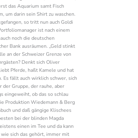
 erst das Aquarium samt Fisch
, um darin sein Shirt zu waschen.
gefangen, so tritt nun auch Goldi
 Portfoliomanager ist nach einem
m auch noch die deutschen
icher Bank ausräumen. „Geld stinkt
olle an der Schweizer Grenze von
hrgästen? Denkt sich Oliver
 liebt Pferde, haßt Kamele und hat
Es fällt auch wirklich schwer, sich
r der Gruppe, der rauhe, aber
gs eingeweiht, ob das so schlau
d die Produktion Wiedemann & Berg
hbuch und daß gängige Klischees
besten bei der blinden Magda
meistens einen im Tee und da kann
 wie sich das gehört, immer mit