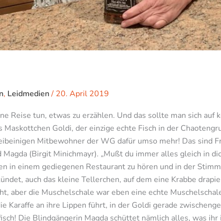
n
,
Leidmedien
/
20. April 2019
ne Reise tun, etwas zu erzählen. Und das sollte man sich auf 
as Maskottchen Goldi, der einzige echte Fisch in der Chaotengr
eibeinigen Mitbewohner der WG dafür umso mehr! Das sind Fra
d Magda (Birgit Minichmayr). „Mußt du immer alles gleich in d
en in einem gediegenen Restaurant zu hören und in der Stimme
kündet, auch das kleine Tellerchen, auf dem eine Krabbe drapier
cht, aber die Muschelschale war eben eine echte Muschelschal
ie Karaffe an ihre Lippen führt, in der Goldi gerade zwischenge
ch! Die Blindgängerin Magda schüttet nämlich alles, was ihr i