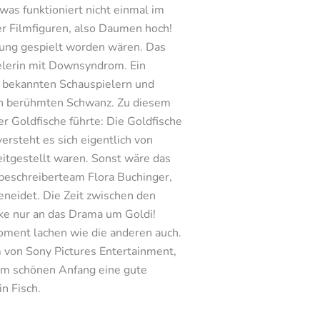
was funktioniert nicht einmal im
er Filmfiguren, also Daumen hoch!
rung gespielt worden wären. Das
ielerin mit Downsyndrom. Ein
s bekannten Schauspielern und
den berühmten Schwanz. Zu diesem
r Goldfische führte: Die Goldfische
ersteht es sich eigentlich von
eitgestellt waren. Sonst wäre das
mbeschreiberteam Flora Buchinger,
eneidet. Die Zeit zwischen den
ke nur an das Drama um Goldi!
oment lachen wie die anderen auch.
lm von Sony Pictures Entertainment,
sem schönen Anfang eine gute
n Fisch.