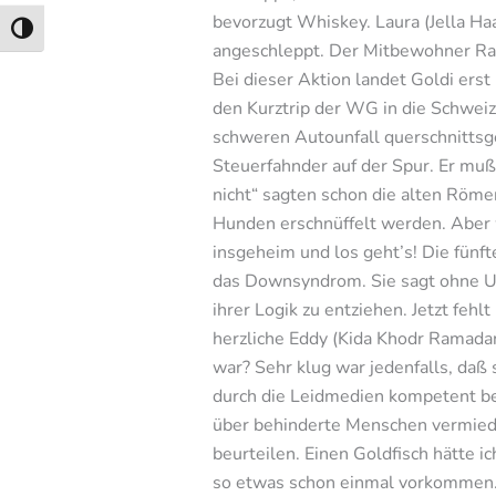
bevorzugt Whiskey. Laura (Jella Ha
Umschalten auf hohe Kontraste
angeschleppt. Der Mitbewohner Rain
Bei dieser Aktion landet Goldi erst
den Kurztrip der WG in die Schweiz 
schweren Autounfall querschnittsge
Steuerfahnder auf der Spur. Er muß 
nicht“ sagten schon die alten Römer
Hunden erschnüffelt werden. Aber w
insgeheim und los geht’s! Die fünft
das Downsyndrom. Sie sagt ohne Umsc
ihrer Logik zu entziehen. Jetzt feh
herzliche Eddy (Kida Khodr Ramadan
war? Sehr klug war jedenfalls, da
durch die Leidmedien kompetent be
über behinderte Menschen vermieden
beurteilen. Einen Goldfisch hätte i
so etwas schon einmal vorkommen. A