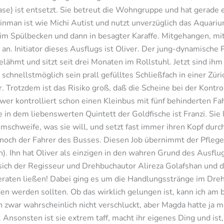
ase) ist entsetzt. Sie betreut die Wohngruppe und hat gerade
man ist wie Michi Autist und nutzt unverzüglich das Aquarium
 im Spülbecken und dann in besagter Karaffe. Mitgehangen, mit
an. Initiator dieses Ausflugs ist Oliver. Der jung-dynamische
lähmt und sitzt seit drei Monaten im Rollstuhl. Jetzt sind ih
schnellstmöglich sein prall gefülltes Schließfach in einer Zür
. Trotzdem ist das Risiko groß, daß die Scheine bei der Kontr
er kontrolliert schon einen Kleinbus mit fünf behinderten Fa
e in dem liebenswerten Quintett der Goldfische ist Franzi. Sie
hweife, was sie will, und setzt fast immer ihren Kopf durch. 
lt noch der Fahrer des Busses. Diesen Job übernimmt der Pflege
). Ihn hat Oliver als einzigen in den wahren Grund des Ausflu
ß sich der Regisseur und Drehbuchautor Alireza Golafshan un
raten ließen! Dabei ging es um die Handlungsstränge im Dre
 werden sollten. Ob das wirklich gelungen ist, kann ich am 
ch zwar wahrscheinlich nicht verschluckt, aber Magda hatte ja 
nsonsten ist sie extrem taff, macht ihr eigenes Ding und ist,