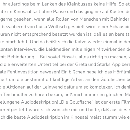
hr allerdings beim Lenken des Kleinbusses keine Hilfe. So et
hte im Kinosaal fast ohne Pause und das ging nie auf Kosten d
h gerne gesehen, wenn alle Rollen von Menschen mit Behinde
anz bezaubernd von Luisa Wöllisch gespielt wird, einer Schausp
uren nicht entsprechend besetzt wurden ist, daß es an bereit
einfach fehlt. Und da beißt sich die Katze wieder einmal in 
santen Interviews, die Leidmedien mit einigen Mitwirkenden de
 Behinderung … Bei soviel Einsatz, alles richtig zu machen, v
d die erweiterten Untertitel bei der Greta und Starks App ber
otale Fehlinvestition gewesen! Ein bißchen habe ich das Hörfil
hert um die bestimmt oft knifflige Arbeit an den Goldfischen b
die Aktionen auf der Leinwand dafür um so komplexer. Ich den
ka Teichmüller zu hören bekam, ließ mich immer im gleichen M
gelungene Audiodeskription! „Die Goldfische“ ist der erste Fi
bereitgestellt wurde. Ich wünsche mir und hoffe, daß aus die
auch die beste Audiodeskription im Kinosaal meist stumm wie ei