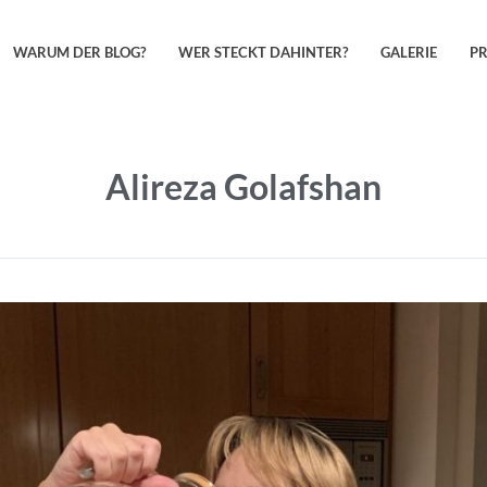
WARUM DER BLOG?
WER STECKT DAHINTER?
GALERIE
P
Alireza Golafshan