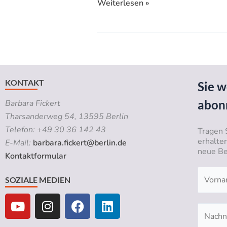
Weiterlesen »
KONTAKT
Sie w
abon
Barbara Fickert
Tharsanderweg 54, 13595 Berlin
Telefon: +49 30 36 142 43
Tragen 
erhalte
E-Mail:
barbara.fickert@berlin.de
neue Be
Kontaktformular
SOZIALE MEDIEN
Y
I
F
L
o
n
a
i
u
s
c
n