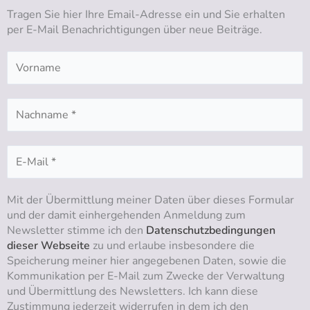
b
g
o
d
Tragen Sie hier Ihre Email-Adresse ein und Sie erhalten
e
r
o
i
per E-Mail Benachrichtigungen über neue Beiträge.
a
k
n
m
Mit der Übermittlung meiner Daten über dieses Formular
und der damit einhergehenden Anmeldung zum
Newsletter stimme ich den
Datenschutzbedingungen
dieser Webseite
zu und erlaube insbesondere die
Speicherung meiner hier angegebenen Daten, sowie die
Kommunikation per E-Mail zum Zwecke der Verwaltung
und Übermittlung des Newsletters. Ich kann diese
Zustimmung jederzeit widerrufen in dem ich den