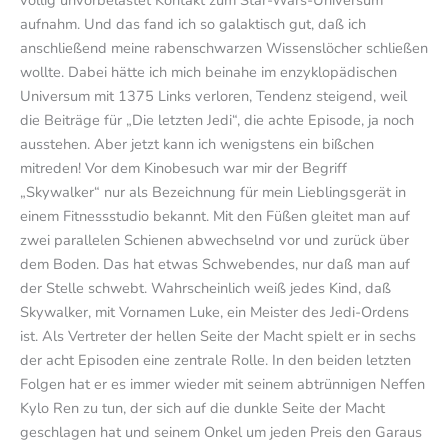
völlig unvorbelastet Kontakt zum Star-Wars-Universum
aufnahm. Und das fand ich so galaktisch gut, daß ich
anschließend meine rabenschwarzen Wissenslöcher schließen
wollte. Dabei hätte ich mich beinahe im enzyklopädischen
Universum mit 1375 Links verloren, Tendenz steigend, weil
die Beiträge für „Die letzten Jedi“, die achte Episode, ja noch
ausstehen. Aber jetzt kann ich wenigstens ein bißchen
mitreden! Vor dem Kinobesuch war mir der Begriff
„Skywalker“ nur als Bezeichnung für mein Lieblingsgerät in
einem Fitnessstudio bekannt. Mit den Füßen gleitet man auf
zwei parallelen Schienen abwechselnd vor und zurück über
dem Boden. Das hat etwas Schwebendes, nur daß man auf
der Stelle schwebt. Wahrscheinlich weiß jedes Kind, daß
Skywalker, mit Vornamen Luke, ein Meister des Jedi-Ordens
ist. Als Vertreter der hellen Seite der Macht spielt er in sechs
der acht Episoden eine zentrale Rolle. In den beiden letzten
Folgen hat er es immer wieder mit seinem abtrünnigen Neffen
Kylo Ren zu tun, der sich auf die dunkle Seite der Macht
geschlagen hat und seinem Onkel um jeden Preis den Garaus