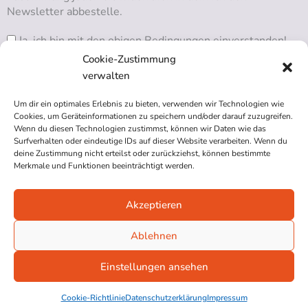
Newsletter abbestelle.
Ja, ich bin mit den obigen Bedingungen einverstanden!
Cookie-Zustimmung
verwalten
Um dir ein optimales Erlebnis zu bieten, verwenden wir Technologien wie
RSS ABONNIEREN
Cookies, um Geräteinformationen zu speichern und/oder darauf zuzugreifen.
Wenn du diesen Technologien zustimmst, können wir Daten wie das
Surfverhalten oder eindeutige IDs auf dieser Website verarbeiten. Wenn du
deine Zustimmung nicht erteilst oder zurückziehst, können bestimmte
Merkmale und Funktionen beeinträchtigt werden.
Akzeptieren
Impressum
Datenschutzerklärung
Ablehnen
Cookie-Richtlinie (EU)
Einstellungen ansehen
© 2026 Blindgaengerin.com
Cookie-Richtlinie
Datenschutzerklärung
Impressum