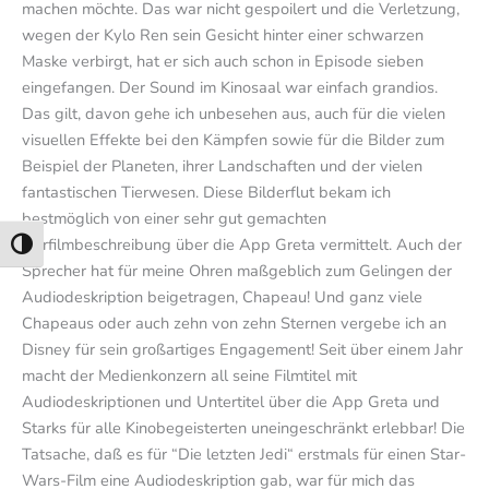
machen möchte. Das war nicht gespoilert und die Verletzung,
wegen der Kylo Ren sein Gesicht hinter einer schwarzen
Maske verbirgt, hat er sich auch schon in Episode sieben
eingefangen. Der Sound im Kinosaal war einfach grandios.
Das gilt, davon gehe ich unbesehen aus, auch für die vielen
visuellen Effekte bei den Kämpfen sowie für die Bilder zum
Beispiel der Planeten, ihrer Landschaften und der vielen
fantastischen Tierwesen. Diese Bilderflut bekam ich
bestmöglich von einer sehr gut gemachten
Hörfilmbeschreibung über die App Greta vermittelt. Auch der
Umschalten auf hohe Kontraste
Sprecher hat für meine Ohren maßgeblich zum Gelingen der
Audiodeskription beigetragen, Chapeau! Und ganz viele
Chapeaus oder auch zehn von zehn Sternen vergebe ich an
Disney für sein großartiges Engagement! Seit über einem Jahr
macht der Medienkonzern all seine Filmtitel mit
Audiodeskriptionen und Untertitel über die App Greta und
Starks für alle Kinobegeisterten uneingeschränkt erlebbar! Die
Tatsache, daß es für “Die letzten Jedi“ erstmals für einen Star-
Wars-Film eine Audiodeskription gab, war für mich das