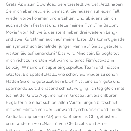
Greta App zum Download bereitgestellt wurde! „Jetzt haben
Sie mich aber neugierig gemacht, Sie müssen auf jeden Fall
wieder vorbeikommen und erzählen. Und übrigens bin ich
auch auf dem Festival und stelle meinen Film „The Balcony
Movie“ vor.“ Ich weiß, der steht neben drei weiteren Lang-
und zwei Kurzfilmen auch auf meiner Liste. „Da kommt gerade
ein sympathisch lächelnder junger Mann auf Sie zu gelaufen,
warten Sie auf jemanden?“ Das wird Nino sein. Er begleitet
mich nicht zum ersten Mal während eines Filmfestivals in
Leipzig. Wir sind ein super eingespieltes Team und müssen
jetzt los. Bis später! „Hallo, wie schön, Sie wieder zu sehen!
Hatten Sie eine gute Zeit beim DOK?“ Ja, eine sehr gute und
spannende Zeit, die rasend schnell verging! Ich leg gleich mal
los mit der Greta App, meiner im Kinosaal unverzichtbaren
Begleiterin. Sie hat sich bei allen Vorstellungen blitzschnell
mit dem Filmton von der Leinwand synchronisiert und mir die
Audiodeskriptionen (AD) per Kopfhörer ins Ohr geflüstert,
unter anderen von „Nasim“ von Ole Jacobs und Arne
Büttner„The Balcony Movie“ von Pawel Lozinski„A Sound of