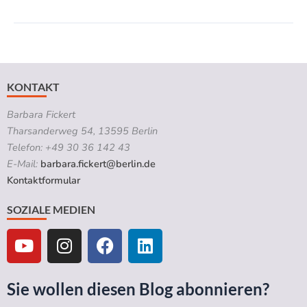
KONTAKT
Barbara Fickert
Tharsanderweg 54, 13595 Berlin
Telefon: +49 30 36 142 43
E-Mail:
barbara.fickert@berlin.de
Kontaktformular
SOZIALE MEDIEN
Y
I
F
L
o
n
a
i
u
s
c
n
t
t
e
k
Sie wollen diesen Blog abonnieren?
u
a
b
e