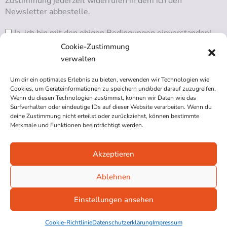
Zustimmung jederzeit widerrufen in dem ich den
Newsletter abbestelle.
Ja, ich bin mit den obigen Bedingungen einverstanden!
Cookie-Zustimmung
verwalten
Um dir ein optimales Erlebnis zu bieten, verwenden wir Technologien wie
RSS ABONNIEREN
Cookies, um Geräteinformationen zu speichern und/oder darauf zuzugreifen.
Wenn du diesen Technologien zustimmst, können wir Daten wie das
Surfverhalten oder eindeutige IDs auf dieser Website verarbeiten. Wenn du
deine Zustimmung nicht erteilst oder zurückziehst, können bestimmte
Merkmale und Funktionen beeinträchtigt werden.
Akzeptieren
Impressum
Datenschutzerklärung
Ablehnen
Cookie-Richtlinie (EU)
Einstellungen ansehen
© 2026 Blindgaengerin.com
Cookie-Richtlinie
Datenschutzerklärung
Impressum