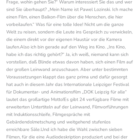
Frage, wohin gehen Sie?“ Warum interessiert Sie das und wer
sind Sie überhaupt? „Mein Name ist Pawel Lozinski. Ich mache
einen Film, einen Balkon-Film über die Menschen, die hier
vorbeilaufen.“ Was für eine tolle Idee! Nicht um die ganze
Welt zu reisen, sondern die Leute ins Gespräch zu verwickeln,
die einem direkt vor der eigenen Haustür vor die Kamera
laufen.Also ich bin gerade auf den Weg ins Kino. „Ins Kino,
habe ich das richtig gehört?“ Ja, ich weiß, niemand kann sich
vorstellen, daß Blinde etwas davon haben, sich einen Film auf
der großen Leinwand anzuschauen. Aber unter bestimmten
Voraussetzungen klappt das ganz prima und dafür gesorgt
hat auch in diesem Jahr das Internationale Leipziger Festival
für Dokumentar- und Animationsfilm „DOK Leipzig für alle“
lautet das großartige Motto!Es gibt 24 verfügbare Filme mit
erweiterten Untertiteln auf der Leinwand, Filmvorführungen
mit Induktionsschleife, Filmgespräche mit
Gebärdendolmetschung und weitgehend stufenlos
erreichbare Säle.Und ich habe die Wahl zwischen sieben
Filmen, für die eine Audiodeskription produziert und bei der