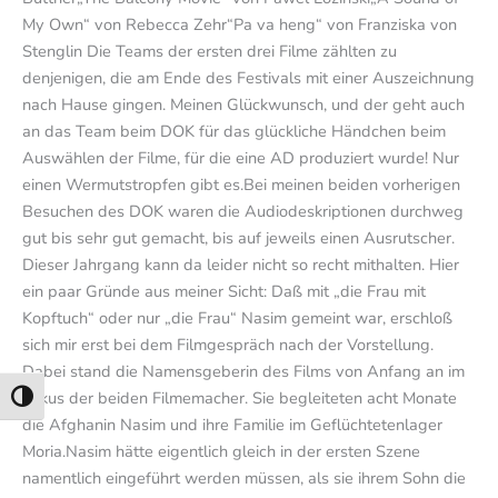
My Own“ von Rebecca Zehr“Pa va heng“ von Franziska von
Stenglin Die Teams der ersten drei Filme zählten zu
denjenigen, die am Ende des Festivals mit einer Auszeichnung
nach Hause gingen. Meinen Glückwunsch, und der geht auch
an das Team beim DOK für das glückliche Händchen beim
Auswählen der Filme, für die eine AD produziert wurde! Nur
einen Wermutstropfen gibt es.Bei meinen beiden vorherigen
Besuchen des DOK waren die Audiodeskriptionen durchweg
gut bis sehr gut gemacht, bis auf jeweils einen Ausrutscher.
Dieser Jahrgang kann da leider nicht so recht mithalten. Hier
ein paar Gründe aus meiner Sicht: Daß mit „die Frau mit
Kopftuch“ oder nur „die Frau“ Nasim gemeint war, erschloß
sich mir erst bei dem Filmgespräch nach der Vorstellung.
Dabei stand die Namensgeberin des Films von Anfang an im
Fokus der beiden Filmemacher. Sie begleiteten acht Monate
Umschalten auf hohe Kontraste
die Afghanin Nasim und ihre Familie im Geflüchtetenlager
Moria.Nasim hätte eigentlich gleich in der ersten Szene
namentlich eingeführt werden müssen, als sie ihrem Sohn die