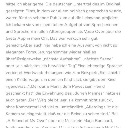
hätte ich aber gerne! Die deutschen Untertitel des im Original
gezeigten Films, in dem vor allem polnisch gesprochen wurde,
waren für das sehende Publikum auf die Leinwand projiziert.
Ich bekam sie von einem tollen Aufgebot von Sprecherinnen
und Sprechern in allen Altersgruppen als Voice Over über die
Greta App in mein Ohr. Das war wirklich sehr gut
gemacht.Aber auch hier habe ich eine Auswahl von nicht so
eleganten Formulierungen:Immer wieder hieß es
überflüssigerweise „nächste Aufnahme“, „nächste Szene“
oder „als nächstes ein bewölkter Tag“.Eine lebendige Sprache
verbietet Wortwiederholungen wie zum Beispiel: „Sie schiebt
einen Kinderwagen, in dem ein Kind sitzt, sie gibt dem Kind
irgendwas…“„Der dürre Mann, dem Pawel sein Hemd
geschenkt hat“, die Erwähnung des „dürren Mannes“ hätte es
auch getan.„Der Weg bleibt leer, sie kommt nicht zurück“,
ohne Kommentar.Und viel zu umständlich „Allerdings ist die
Kamera so eingestellt, daß nur die Beine zu sehen sind.“ Bei
„A Sound of My Own“ über die Musikerin Marja Burchard,
fehlte mir die klare Ansage „Das ist ein Schwarzweißfilm“!Die