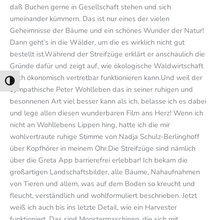
daß Buchen gerne in Gesellschaft stehen und sich
umeinander kümmern. Das ist nur eines der vielen
Geheimnisse der Bäume und ein schönes Wunder der Natur!
Dann geht’s in die Wälder, um die es wirklich nicht gut
bestellt ist.Während der Streifzüge erklärt er anschaulich die
Gründe dafür und zeigt auf, wie ökologische Waldwirtschaft
auch ökonomisch vertretbar funktionieren kann.Und weil der
Umschalten auf hohe Kontraste
sympathische Peter Wohlleben das in seiner ruhigen und
besonnenen Art viel besser kann als ich, belasse ich es dabei
und lege allen diesen wunderbaren Film ans Herz! Wenn ich
nicht an Wohllebens Lippen hing, hatte ich die mir
wohlvertraute ruhige Stimme von Nadja Schulz-Berlinghoff
über Kopfhörer in meinem Ohr.Die Streifzüge sind nämlich
über die Greta App barrierefrei erlebbar! Ich bekam die
großartigen Landschaftsbilder, alle Bäume, Nahaufnahmen
von Tieren und allem, was auf dem Boden so kreucht und
fleucht, verständlich und wohlformuliert beschrieben. Jetzt
weiß ich auch bis ins letzte Detail, wie ein Harvester
funktioniert. Das sind Monstermaschinen, die sich mit