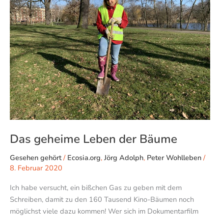
der
Bäume
Das geheime Leben der Bäume
Gesehen gehört
/
Ecosia.org
,
Jörg Adolph
,
Peter Wohlleben
/
8. Februar 2020
Ich habe versucht, ein bißchen Gas zu geben mit dem
Schreiben, damit zu den 160 Tausend Kino-Bäumen noch
möglichst viele dazu kommen! Wer sich im Dokumentarfilm