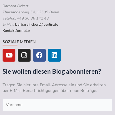
Barbara Fickert
Tharsanderweg 54, 13595 Berlin
Telefon: +49 30 36 142 43
E-Mail:
barbara.fickert@berlin.de
Kontaktformular
SOZIALE MEDIEN
Y
I
F
L
o
n
a
i
u
s
c
n
t
t
e
k
Sie wollen diesen Blog abonnieren?
u
a
b
e
b
g
o
d
Tragen Sie hier Ihre Email-Adresse ein und Sie erhalten
e
r
o
i
per E-Mail Benachrichtigungen über neue Beiträge.
a
k
n
m