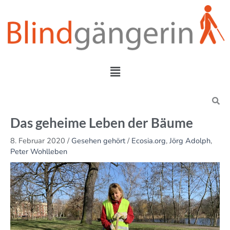
Zum
Inhalt
springen
Menü
Search
Das geheime Leben der Bäume
8. Februar 2020
/
Gesehen gehört
/
Ecosia.org
,
Jörg Adolph
,
Peter Wohlleben