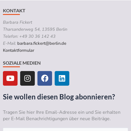
KONTAKT
Barbara Fickert
Tharsanderweg 54, 13595 Berlin
Telefon: +49 30 36 142 43
E-Mail:
barbara.fickert@berlin.de
Kontaktformular
SOZIALE MEDIEN
Y
I
F
L
o
n
a
i
u
s
c
n
t
t
e
k
Sie wollen diesen Blog abonnieren?
u
a
b
e
b
g
o
d
Tragen Sie hier Ihre Email-Adresse ein und Sie erhalten
e
r
o
i
per E-Mail Benachrichtigungen über neue Beiträge.
a
k
n
m