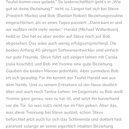
Teufel-komm-raus geliebt.“ So leidenschaftlich geht‘s in „Wie
gut ist deine Beziehung?“ nicht zu. Längst hat sich bei Steve
(Friedrich Mücke) und Bob (Bastian Reiber) Beziehungsroutine
eingeschlichen, als es eines Tages passiert: „Dann kam er und
wir wußten nicht mehr weiter.“ Harald (Michael Wittenborn)
heißt er. Der hat es aber weder auf Steve noch auf Bob
abgesehen. Das wäre auch wenig erfolgversprechend. Die
beiden Anfang 40-jährigen Softwareentwickler sind einfach
nur gute Freunde. Steve führt seit einigen Jahren mit Carola
(Julia Koschitz) und Bob mit Yvonne eine gute Beziehung.
Glauben die beiden Männer jedenfalls. Aber zumindest Bob
irrt sich gewaltig. Für ihn kommt der Teufel Harald wie aus
dem Nichts. Und zu seinem Entsetzen ist der Neue deutlich
älter und auch noch Tantra-Lehrer. Im Gegensatz zu Bob weiß
Yvonne ganz genau, was zu tun ist, und setzt ihn kurzerhand
vor die Tür. So was soll’s nicht nur im Film geben. Aber das,
was diese Trennung bei Steve auslöst, schon. Steve
befürchtet jetzt auch für sich das Schlimmste und doktert fast
paranoid solange an seiner eigentlich intakten Beziehung