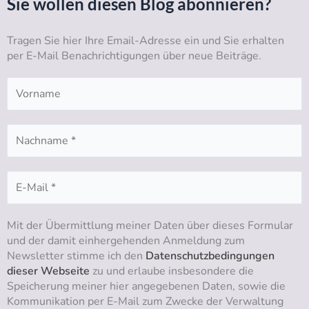
Sie wollen diesen Blog abonnieren?
u
a
b
e
b
g
o
d
Tragen Sie hier Ihre Email-Adresse ein und Sie erhalten
e
r
o
i
per E-Mail Benachrichtigungen über neue Beiträge.
a
k
n
m
Mit der Übermittlung meiner Daten über dieses Formular
und der damit einhergehenden Anmeldung zum
Newsletter stimme ich den
Datenschutzbedingungen
dieser Webseite
zu und erlaube insbesondere die
Speicherung meiner hier angegebenen Daten, sowie die
Kommunikation per E-Mail zum Zwecke der Verwaltung