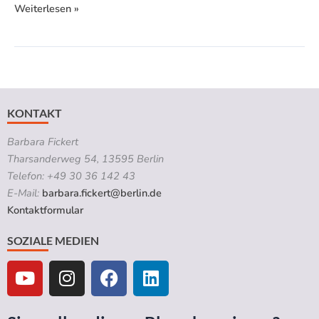
Weiterlesen »
KONTAKT
Barbara Fickert
Tharsanderweg 54, 13595 Berlin
Telefon: +49 30 36 142 43
E-Mail:
barbara.fickert@berlin.de
Kontaktformular
SOZIALE MEDIEN
Y
I
F
L
o
n
a
i
u
s
c
n
t
t
e
k