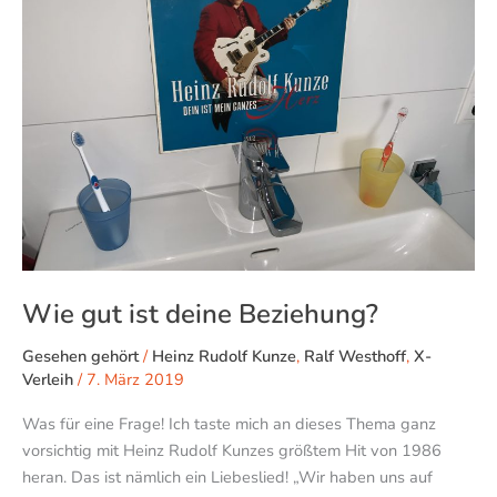
deine
Beziehung?
Wie gut ist deine Beziehung?
Gesehen gehört
/
Heinz Rudolf Kunze
,
Ralf Westhoff
,
X-
Verleih
/
7. März 2019
Was für eine Frage! Ich taste mich an dieses Thema ganz
vorsichtig mit Heinz Rudolf Kunzes größtem Hit von 1986
heran. Das ist nämlich ein Liebeslied! „Wir haben uns auf