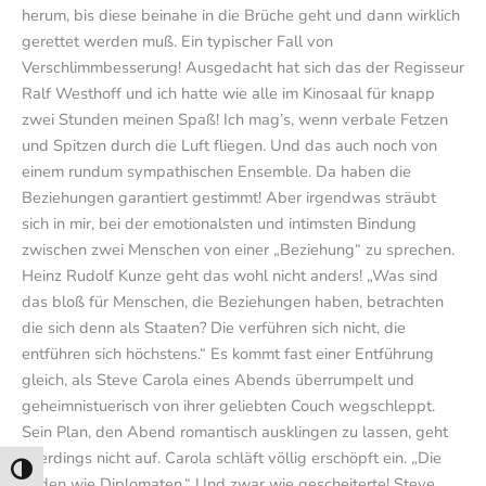
herum, bis diese beinahe in die Brüche geht und dann wirklich
gerettet werden muß. Ein typischer Fall von
Verschlimmbesserung! Ausgedacht hat sich das der Regisseur
Ralf Westhoff und ich hatte wie alle im Kinosaal für knapp
zwei Stunden meinen Spaß! Ich mag’s, wenn verbale Fetzen
und Spitzen durch die Luft fliegen. Und das auch noch von
einem rundum sympathischen Ensemble. Da haben die
Beziehungen garantiert gestimmt! Aber irgendwas sträubt
sich in mir, bei der emotionalsten und intimsten Bindung
zwischen zwei Menschen von einer „Beziehung“ zu sprechen.
Heinz Rudolf Kunze geht das wohl nicht anders! „Was sind
das bloß für Menschen, die Beziehungen haben, betrachten
die sich denn als Staaten? Die verführen sich nicht, die
entführen sich höchstens.“ Es kommt fast einer Entführung
gleich, als Steve Carola eines Abends überrumpelt und
geheimnistuerisch von ihrer geliebten Couch wegschleppt.
Sein Plan, den Abend romantisch ausklingen zu lassen, geht
allerdings nicht auf. Carola schläft völlig erschöpft ein. „Die
Umschalten auf hohe Kontraste
enden wie Diplomaten.“ Und zwar wie gescheiterte! Steve