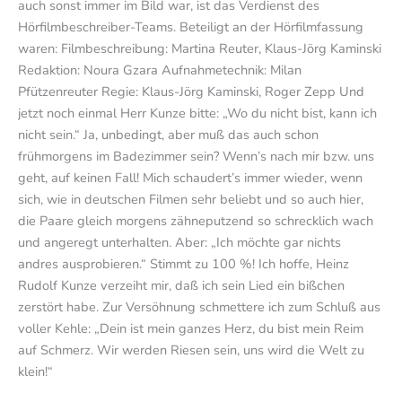
auch sonst immer im Bild war, ist das Verdienst des
Hörfilmbeschreiber-Teams. Beteiligt an der Hörfilmfassung
waren: Filmbeschreibung: Martina Reuter, Klaus-Jörg Kaminski
Redaktion: Noura Gzara Aufnahmetechnik: Milan
Pfützenreuter Regie: Klaus-Jörg Kaminski, Roger Zepp Und
jetzt noch einmal Herr Kunze bitte: „Wo du nicht bist, kann ich
nicht sein.“ Ja, unbedingt, aber muß das auch schon
frühmorgens im Badezimmer sein? Wenn’s nach mir bzw. uns
geht, auf keinen Fall! Mich schaudert’s immer wieder, wenn
sich, wie in deutschen Filmen sehr beliebt und so auch hier,
die Paare gleich morgens zähneputzend so schrecklich wach
und angeregt unterhalten. Aber: „Ich möchte gar nichts
andres ausprobieren.“ Stimmt zu 100 %! Ich hoffe, Heinz
Rudolf Kunze verzeiht mir, daß ich sein Lied ein bißchen
zerstört habe. Zur Versöhnung schmettere ich zum Schluß aus
voller Kehle: „Dein ist mein ganzes Herz, du bist mein Reim
auf Schmerz. Wir werden Riesen sein, uns wird die Welt zu
klein!“