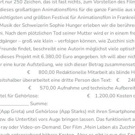
rt nur 250 Zeichen, das ist fast nichts, zum Vorstellen des Fil
t dieses großartigen Animationsfilms für die ganze Familie aus 
chtigsten und größten Festival für Animationsfilm in Frank
Musik der Schweizerin Sophie Hunger erleben wir die berühre
. Nach dem plötzlichen Tod seiner Mutter wird er in einem f
dgänger – groß wie klein – verfolgen können, wie Zucchini sic
eunde findet, beschreibt eine Autorin möglichst viele optisch
r dieses Projekt mit 6.380,00 Euro angegeben. Ich will aber n
her eine kurze Aufstellung, wie sich dieser Betrag zusammenset
00 Redaktionelle Mitarbeit als blinde Hö
eitshalber überarbeitet eine dritte Person den Text: € 24
 Aufnahme und technische Aufbereitun
ntertitel für Gehörlose: € 1.200,00 Kosten der Be
€ 1.190,00 ____________ Summe: 
(App Greta) und Gehörlose (App Starks) mit ihren Smartphones
zw. die Untertitel vors Auge bringen lassen. Das funktioniert
u-ray oder Video-on-Demand. Der Film „Mein Leben als Zucchini
 auch entsprechend höhere Kosten. Aber es gibt ja nun das Spa