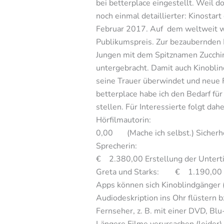
bei betterplace eingestellt. Weil do
noch einmal detaillierter: Kinostar
Februar 2017. Auf dem weltweit wi
Publikumspreis. Zur bezaubernden 
Jungen mit dem Spitznamen Zucchini
untergebracht. Damit auch Kinoblin
seine Trauer überwindet und neue Fr
betterplace habe ich den Bedarf fü
stellen. Für Interessierte folgt da
Hörfilmautorin: € 800,
0,00 (Mache ich selbst.) Sicherh
Sprecherin: € 570,00
€ 2.380,00 Erstellung der U
Greta und Starks: 
Apps können sich Kinoblindgänger 
Audiodeskription ins Ohr flüstern b
Fernseher, z. B. mit einer DVD, Bl
Längere Filme verursachen (leider)