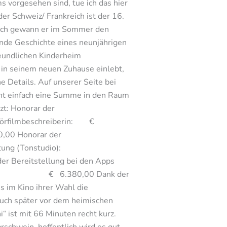
ms vorgesehen sind, tue ich das hier
der Schweiz/ Frankreich ist der 16.
reich gewann er im Sommer den
nde Geschichte eines neunjährigen
reundlichen Kinderheim
h in seinem neuen Zuhause einlebt,
e Details. Auf unserer Seite bei
icht einfach eine Summe in den Raum
zt: Honorar der
rfilmbeschreiberin: €
0,00 Honorar der
g (Tonstudio):
reitstellung bei den Apps
€ 6.380,00 Dank der
 im Kino ihrer Wahl die
 auch später vor dem heimischen
“ ist mit 66 Minuten recht kurz.
rschwein, hoffentlich wird es gut