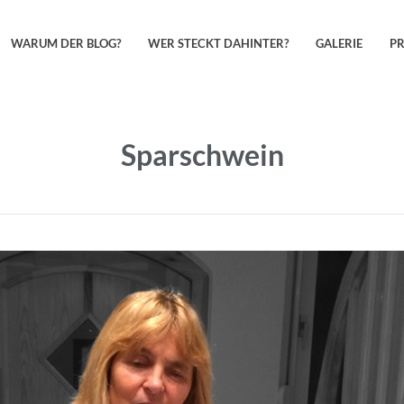
WARUM DER BLOG?
WER STECKT DAHINTER?
GALERIE
P
Sparschwein