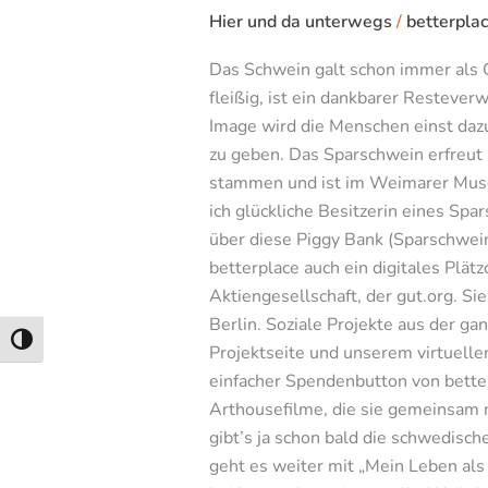
Hier und da unterwegs
/
betterpla
Das Schwein galt schon immer als G
fleißig, ist ein dankbarer Restever
Image wird die Menschen einst da
zu geben. Das Sparschwein erfreut 
stammen und ist im Weimarer Museu
ich glückliche Besitzerin eines S
über diese Piggy Bank (Sparschwein
betterplace auch ein digitales Plä
Aktiengesellschaft, der gut.org. S
Berlin. Soziale Projekte aus der g
Umschalten auf hohe Kontraste
Projektseite und unserem virtuellen
einfacher Spendenbutton von better
Arthousefilme, die sie gemeinsam 
gibt’s ja schon bald die schwedis
geht es weiter mit „Mein Leben als 