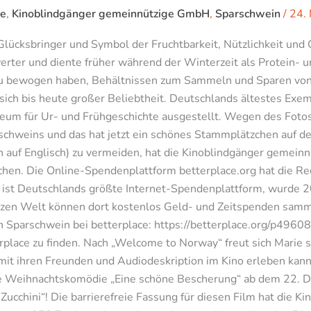
ce
,
Kinoblindgänger gemeinnützige GmbH
,
Sparschwein
/
24.
lücksbringer und Symbol der Fruchtbarkeit, Nützlichkeit und
werter und diente früher während der Winterzeit als Protein- 
zu bewogen haben, Behältnissen zum Sammeln und Sparen vo
sich bis heute großer Beliebtheit. Deutschlands ältestes Exem
m für Ur- und Frühgeschichte ausgestellt. Wegen des Fotos 
parschweins und das hat jetzt ein schönes Stammplätzchen a
 auf Englisch) zu vermeiden, hat die Kinoblindgänger gemein
tzchen. Die Online-Spendenplattform betterplace.org hat die 
ie ist Deutschlands größte Internet-Spendenplattform, wurde 2
anzen Welt können dort kostenlos Geld- und Zeitspenden sammel
 Sparschwein bei betterplace: https://betterplace.org/p49608 
place zu finden. Nach „Welcome to Norway“ freut sich Marie s
mit ihren Freunden und Audiodeskription im Kino erleben kan
che Weihnachtskomödie „Eine schöne Bescherung“ ab dem 22. D
Zucchini“! Die barrierefreie Fassung für diesen Film hat die 