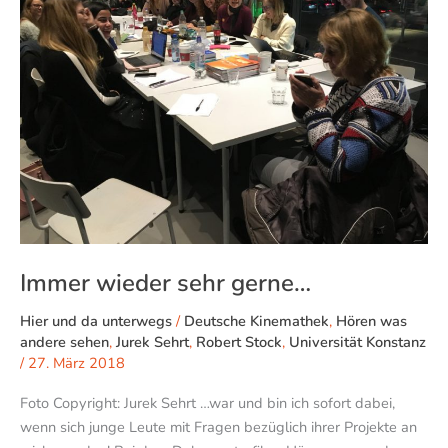
gerne…
Immer wieder sehr gerne…
Hier und da unterwegs
/
Deutsche Kinemathek
,
Hören was
andere sehen
,
Jurek Sehrt
,
Robert Stock
,
Universität Konstanz
/
27. März 2018
Foto Copyright: Jurek Sehrt …war und bin ich sofort dabei,
wenn sich junge Leute mit Fragen bezüglich ihrer Projekte an