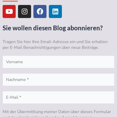
Y
I
F
L
o
n
a
i
u
s
c
n
t
t
e
k
Sie wollen diesen Blog abonnieren?
u
a
b
e
b
g
o
d
Tragen Sie hier Ihre Email-Adresse ein und Sie erhalten
e
r
o
i
per E-Mail Benachrichtigungen über neue Beiträge.
a
k
n
m
Mit der Übermittlung meiner Daten über dieses Formular