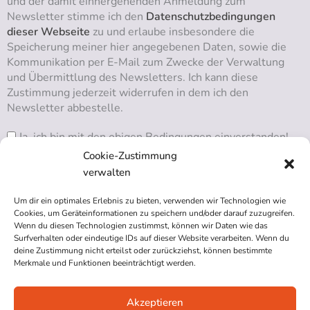
und der damit einhergehenden Anmeldung zum
Newsletter stimme ich den
Datenschutzbedingungen
dieser Webseite
zu und erlaube insbesondere die
Speicherung meiner hier angegebenen Daten, sowie die
Kommunikation per E-Mail zum Zwecke der Verwaltung
und Übermittlung des Newsletters. Ich kann diese
Zustimmung jederzeit widerrufen in dem ich den
Newsletter abbestelle.
Ja, ich bin mit den obigen Bedingungen einverstanden!
Cookie-Zustimmung
verwalten
Um dir ein optimales Erlebnis zu bieten, verwenden wir Technologien wie
RSS ABONNIEREN
Cookies, um Geräteinformationen zu speichern und/oder darauf zuzugreifen.
Wenn du diesen Technologien zustimmst, können wir Daten wie das
Surfverhalten oder eindeutige IDs auf dieser Website verarbeiten. Wenn du
deine Zustimmung nicht erteilst oder zurückziehst, können bestimmte
Merkmale und Funktionen beeinträchtigt werden.
Akzeptieren
Impressum