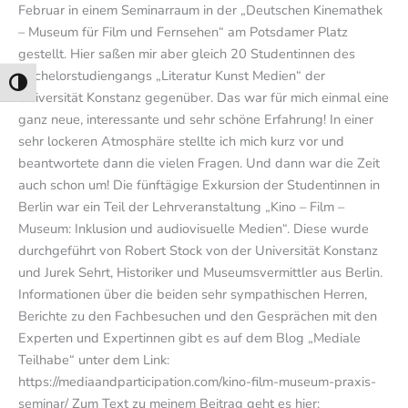
Februar in einem Seminarraum in der „Deutschen Kinemathek
– Museum für Film und Fernsehen“ am Potsdamer Platz
gestellt. Hier saßen mir aber gleich 20 Studentinnen des
Bachelorstudiengangs „Literatur Kunst Medien“ der
Umschalten auf hohe Kontraste
Universität Konstanz gegenüber. Das war für mich einmal eine
ganz neue, interessante und sehr schöne Erfahrung! In einer
sehr lockeren Atmosphäre stellte ich mich kurz vor und
beantwortete dann die vielen Fragen. Und dann war die Zeit
auch schon um! Die fünftägige Exkursion der Studentinnen in
Berlin war ein Teil der Lehrveranstaltung „Kino – Film –
Museum: Inklusion und audiovisuelle Medien“. Diese wurde
durchgeführt von Robert Stock von der Universität Konstanz
und Jurek Sehrt, Historiker und Museumsvermittler aus Berlin.
Informationen über die beiden sehr sympathischen Herren,
Berichte zu den Fachbesuchen und den Gesprächen mit den
Experten und Expertinnen gibt es auf dem Blog „Mediale
Teilhabe“ unter dem Link:
https://mediaandparticipation.com/kino-film-museum-praxis-
seminar/ Zum Text zu meinem Beitrag geht es hier: