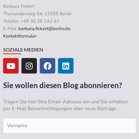
Barbara Fickert
Tharsanderweg 54, 13595 Berlin
Telefon: +49 30 36 142 43
E-Mail:
barbara.fickert@berlin.de
Kontaktformular
SOZIALE MEDIEN
Y
I
F
L
o
n
a
i
u
s
c
n
t
t
e
k
Sie wollen diesen Blog abonnieren?
u
a
b
e
b
g
o
d
Tragen Sie hier Ihre Email-Adresse ein und Sie erhalten
e
r
o
i
per E-Mail Benachrichtigungen über neue Beiträge.
a
k
n
m