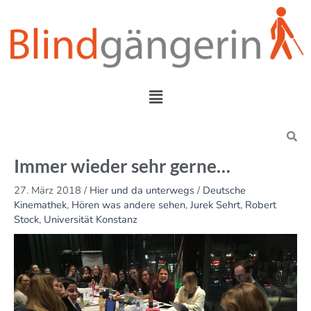
Zum
Inhalt
springen
Menü
Search
Immer wieder sehr gerne…
27. März 2018
/
Hier und da unterwegs
/
Deutsche
Kinemathek
,
Hören was andere sehen
,
Jurek Sehrt
,
Robert
Stock
,
Universität Konstanz