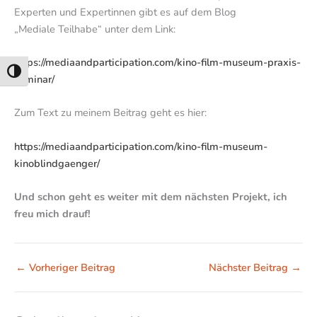
Experten und Expertinnen gibt es auf dem Blog
„Mediale Teilhabe“ unter dem Link:
https://mediaandparticipation.com/kino-film-museum-praxis-
Umschalten auf hohe Kontraste
seminar/
Zum Text zu meinem Beitrag geht es hier:
https://mediaandparticipation.com/kino-film-museum-
kinoblindgaenger/
Und schon geht es weiter mit dem nächsten Projekt, ich
freu mich drauf!
←
Vorheriger Beitrag
Nächster Beitrag
→