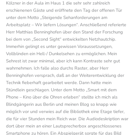
Kölzner in der Aula im Haus 1 die sehr sehr zahlreich
erschienenen Gäste und eröffnete den Tag der offenen Tür
unter dem Motto „Steigende Sehanforderungen am
Arbeitsplatz – Wir liefern Lösungen“. Anschließend referierte
Herr Matthias Benninghofen über den Stand der Forschung
bei dem von „Second Sight“ entwickelten Netzhautchip.
Immerhin gelingt es unter gewissen Voraussetzungen,
Vollblinden ein Hell-/ Dunkelsehen zu ermöglichen. Mein
Sehrest ist zwar minimal, aber ich kann Kontraste sehr gut
wahrnehmen. Ich falle also durchs Raster, aber Herr
Benninghofen versprach, daß an der Weiterentwicklung der
Technik fieberhaft gearbeitet werde. Dann hatte mein
Stündlein geschlagen. Unter dem Motto „Smart mit dem
Phone – Kino über die Ohren erleben“ stellte ich mich als
Blindgängerin aus Berlin und meinen Blog so knapp wie
möglich vor und verwies auf die Bibliothek eine Etage tiefer,
die für vier Stunden mein Reich war. Die Audiodeskription war
dort über mein an einer Lautsprecherbox angeschlossenes
Smartphone zu hören. Ein Abspielgerät sorgte für das Bild