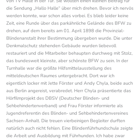
von TV Halle in der Tür. Sie wollten einen kleinen Beitrag für
die Sendung „Hallo Halle“ über mich drehen. Bevor ich nervös
werden konnte, war schon alles vorbei. Es blieb leider keine
Zeit, eine Runde über das parkähnliche Gelände des BFW zu
drehen, auf dem bereits am 01. April 1898 die Provinzial-
Blindenanstalt ihrer Bestimmung übergeben wurde. Die unter
Denkmalschutz stehenden Gebäude wurden liebevoll
restauriert und die Mitarbeiter behaupten durchweg mit Stolz,
das bundesweit kleinste, aber schönste BFW zu sein. In der
Turnhalle war die größte Hilfsmittelausstellung des
mitteldeutschen Raumes untergebracht. Dort war ich
eigentlich locker mit Jette Förster und Andy Chyla, beide auch
aus Berlin angereist, verabredet. Herr Chyla präsentierte das
Hörfilmprojekt des DBSV (Deutscher Blinden- und
Sehbehindertenverband) und Frau Förster informierte als
Jugendreferentin des Blinden- und Sehbehindertenvereines
Sachsen-Anhalt. Die treuen vierbeinigen Begleiter durften
natürlich auch nicht fehlen. Eine Blindenführhundschule zeigte
die Arbeit und Ausbildung mit Führhunden. Ich habe zwar