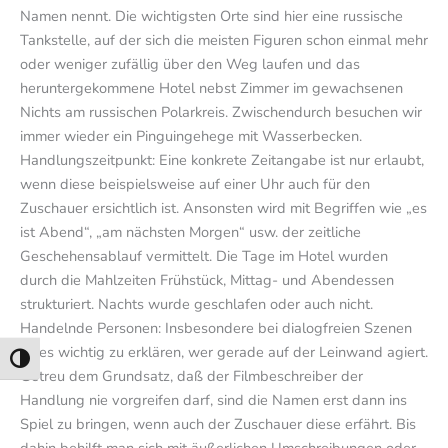
Namen nennt. Die wichtigsten Orte sind hier eine russische
Tankstelle, auf der sich die meisten Figuren schon einmal mehr
oder weniger zufällig über den Weg laufen und das
heruntergekommene Hotel nebst Zimmer im gewachsenen
Nichts am russischen Polarkreis. Zwischendurch besuchen wir
immer wieder ein Pinguingehege mit Wasserbecken.
Handlungszeitpunkt: Eine konkrete Zeitangabe ist nur erlaubt,
wenn diese beispielsweise auf einer Uhr auch für den
Zuschauer ersichtlich ist. Ansonsten wird mit Begriffen wie „es
ist Abend“, „am nächsten Morgen“ usw. der zeitliche
Geschehensablauf vermittelt. Die Tage im Hotel wurden
durch die Mahlzeiten Frühstück, Mittag- und Abendessen
strukturiert. Nachts wurde geschlafen oder auch nicht.
Handelnde Personen: Insbesondere bei dialogfreien Szenen
ist es wichtig zu erklären, wer gerade auf der Leinwand agiert.
Umschalten auf hohe Kontraste
Getreu dem Grundsatz, daß der Filmbeschreiber der
Handlung nie vorgreifen darf, sind die Namen erst dann ins
Spiel zu bringen, wenn auch der Zuschauer diese erfährt. Bis
dahin behilft man sich mit äußerlichen Umschreibungen oder