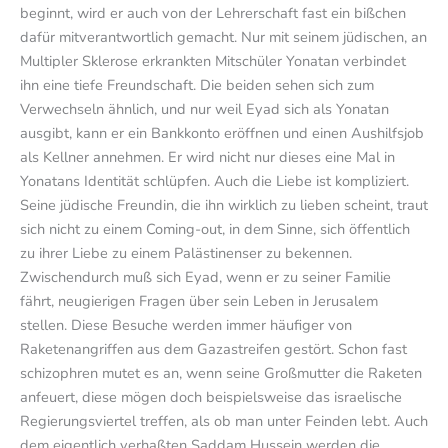
beginnt, wird er auch von der Lehrerschaft fast ein bißchen
dafür mitverantwortlich gemacht. Nur mit seinem jüdischen, an
Multipler Sklerose erkrankten Mitschüler Yonatan verbindet
ihn eine tiefe Freundschaft. Die beiden sehen sich zum
Verwechseln ähnlich, und nur weil Eyad sich als Yonatan
ausgibt, kann er ein Bankkonto eröffnen und einen Aushilfsjob
als Kellner annehmen. Er wird nicht nur dieses eine Mal in
Yonatans Identität schlüpfen. Auch die Liebe ist kompliziert.
Seine jüdische Freundin, die ihn wirklich zu lieben scheint, traut
sich nicht zu einem Coming-out, in dem Sinne, sich öffentlich
zu ihrer Liebe zu einem Palästinenser zu bekennen.
Zwischendurch muß sich Eyad, wenn er zu seiner Familie
fährt, neugierigen Fragen über sein Leben in Jerusalem
stellen. Diese Besuche werden immer häufiger von
Raketenangriffen aus dem Gazastreifen gestört. Schon fast
schizophren mutet es an, wenn seine Großmutter die Raketen
anfeuert, diese mögen doch beispielsweise das israelische
Regierungsviertel treffen, als ob man unter Feinden lebt. Auch
dem eigentlich verhaßten Saddam Hussein werden die