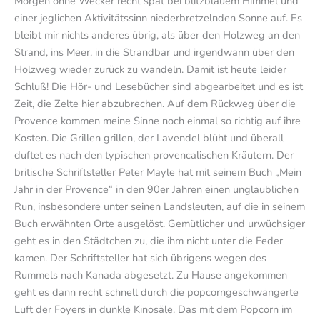
Morgen ohne Wecker recht spät bei blitzblauem Himmel und
einer jeglichen Aktivitätssinn niederbretzelnden Sonne auf. Es
bleibt mir nichts anderes übrig, als über den Holzweg an den
Strand, ins Meer, in die Strandbar und irgendwann über den
Holzweg wieder zurück zu wandeln. Damit ist heute leider
Schluß! Die Hör- und Lesebücher sind abgearbeitet und es ist
Zeit, die Zelte hier abzubrechen. Auf dem Rückweg über die
Provence kommen meine Sinne noch einmal so richtig auf ihre
Kosten. Die Grillen grillen, der Lavendel blüht und überall
duftet es nach den typischen provencalischen Kräutern. Der
britische Schriftsteller Peter Mayle hat mit seinem Buch „Mein
Jahr in der Provence“ in den 90er Jahren einen unglaublichen
Run, insbesondere unter seinen Landsleuten, auf die in seinem
Buch erwähnten Orte ausgelöst. Gemütlicher und urwüchsiger
geht es in den Städtchen zu, die ihm nicht unter die Feder
kamen. Der Schriftsteller hat sich übrigens wegen des
Rummels nach Kanada abgesetzt. Zu Hause angekommen
geht es dann recht schnell durch die popcorngeschwängerte
Luft der Foyers in dunkle Kinosäle. Das mit dem Popcorn im