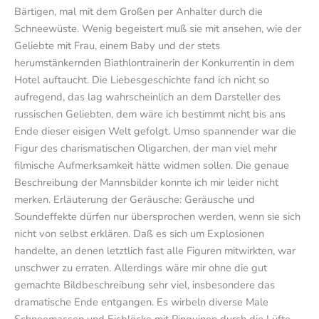
Bärtigen, mal mit dem Großen per Anhalter durch die
Schneewüste. Wenig begeistert muß sie mit ansehen, wie der
Geliebte mit Frau, einem Baby und der stets
herumstänkernden Biathlontrainerin der Konkurrentin in dem
Hotel auftaucht. Die Liebesgeschichte fand ich nicht so
aufregend, das lag wahrscheinlich an dem Darsteller des
russischen Geliebten, dem wäre ich bestimmt nicht bis ans
Ende dieser eisigen Welt gefolgt. Umso spannender war die
Figur des charismatischen Oligarchen, der man viel mehr
filmische Aufmerksamkeit hätte widmen sollen. Die genaue
Beschreibung der Mannsbilder konnte ich mir leider nicht
merken. Erläuterung der Geräusche: Geräusche und
Soundeffekte dürfen nur übersprochen werden, wenn sie sich
nicht von selbst erklären. Daß es sich um Explosionen
handelte, an denen letztlich fast alle Figuren mitwirkten, war
unschwer zu erraten. Allerdings wäre mir ohne die gut
gemachte Bildbeschreibung sehr viel, insbesondere das
dramatische Ende entgangen. Es wirbeln diverse Male
Schneemassen und Eisblöcke mit Pinguinen durch die Lüfte,