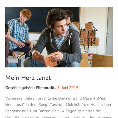
Mein
Herz
tanzt
Mein Herz tanzt
Gesehen gehört
/
Filmmusik
/
3. Juni 2015
Vor einigen Jahren brachte die Berliner Band Mia mit „Mein
Herz tanzt“ in dem Song „Tanz der Moleküle“ die Herzen ihrer
Fangemeinde zum Tanzen. Seit 14 Tagen spielt sich die
Hauptfigur des gleichnamigen Filmes, Eyad, auf der Leinwand