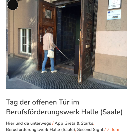
Tag
Lange
der
Beschreibung
offenen
Tür
im
Berufsförderungswerk
Halle
(Saale)
Tag der offenen Tür im
Berufsförderungswerk Halle (Saale)
Hier und da unterwegs
/
App Greta & Starks
,
Berusförderungswerk Halle (Saale)
,
Second Sight
/
7. Juni