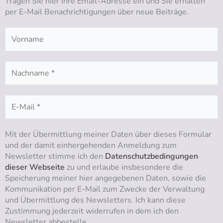
Tragen Sie hier Ihre Email-Adresse ein und Sie erhalten
e
r
o
i
per E-Mail Benachrichtigungen über neue Beiträge.
a
k
n
m
Mit der Übermittlung meiner Daten über dieses Formular
und der damit einhergehenden Anmeldung zum
Newsletter stimme ich den
Datenschutzbedingungen
dieser Webseite
zu und erlaube insbesondere die
Speicherung meiner hier angegebenen Daten, sowie die
Kommunikation per E-Mail zum Zwecke der Verwaltung
und Übermittlung des Newsletters. Ich kann diese
Zustimmung jederzeit widerrufen in dem ich den
Newsletter abbestelle.