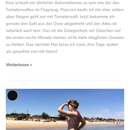
Kino scheint ein ähnlicher Automatismus zu sein wie der des
Tomatensaftes im Flugzeug. Popcorn kaufe ich mir eher selten,
aber fliegen geht nur mit Tomatensaft. Jetzt bekomme ich
gerade den Saft aus der Dose abgedreht und der Akku ist
natürlich auch leer. Das ist die Gelegenheit, ein Gläschen auf
die ersten sechs Monate meines nicht mehr blogfreien Daseins
zu trinken. Das nächste Mal lasse ich zwei, drei Tage später
als gewohnt von mir hören!
Weiterlesen »
Und
Lange
wo
Beschreibung
ist
jetzt
mein
Handtuch?