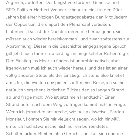
Algerien, abdriften. Der längst verstorbene Genosse und
SPD-Politiker Herbert Wehner schnauzte einst in den 70er
Jahren bei einer hitzigen Bundestagsdebatte den Mitgliedern
der Opposition, die empört den Plenarsaal verließen,
hinterher: „Das ist der Nachteil derer, die herausgehen, sie
müssen auch wieder hereinkommen“, und zwar spätestens zur
Abstimmung. Dieser in die Geschichte eingegangene Spruch
gilt jetzt auch für mich, allerdings in umgekehrter Reihenfolge.
Den Einstieg ins Meer zu finden ist unproblematisch, aber
irgendwann muß ich auch wieder heraus, und das ist an einer
völlig anderen Stelle als der Einstieg. Ich stehe also knietief
am Ufer, die Wellen umspielen sanft meine Beine, ich suche
natürlich vergebens kritischen Blickes den so langen Strand
ab und frage mich: „Wo ist jetzt mein Handtuch?“ Einen
Strandläufer nach dem Weg zu fragen kommt nicht in Frage.
Wenn ich jemanden anspreche, wie beispielsweise „Pardon
Monsieur, könnten Sie mir vielleicht sagen, wo ich hinwill“,
ernte ich höchstwahrscheinlich nur ein befremdetes
Schulterzucken. Bleiben also Geruchssinn, Tastsinn und die