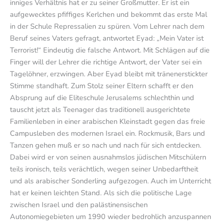
inniges Verhältnis hat er zu seiner Großmutter. Er ist ein
aufgewecktes pfiffiges Kerlchen und bekommt das erste Mal
in der Schule Repressalien zu spüren. Vom Lehrer nach dem
Beruf seines Vaters gefragt, antwortet Eyad: „Mein Vater ist
Terrorist!“ Eindeutig die falsche Antwort. Mit Schlägen auf die
Finger will der Lehrer die richtige Antwort, der Vater sei ein
Tagelöhner, erzwingen. Aber Eyad bleibt mit tränenerstickter
Stimme standhaft. Zum Stolz seiner Eltern schafft er den
Absprung auf die Eliteschule Jerusalems schlechthin und
tauscht jetzt als Teenager das traditionell ausgerichtete
Familienleben in einer arabischen Kleinstadt gegen das freie
Campusleben des modernen Israel ein. Rockmusik, Bars und
Tanzen gehen muß er so nach und nach für sich entdecken.
Dabei wird er von seinen ausnahmslos jüdischen Mitschülern
teils ironisch, teils verächtlich, wegen seiner Unbedarftheit
und als arabischer Sonderling aufgezogen. Auch im Unterricht
hat er keinen leichten Stand. Als sich die politische Lage
zwischen Israel und den palästinensischen
Autonomiegebieten um 1990 wieder bedrohlich anzuspannen