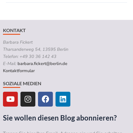
KONTAKT
Barbara Fickert
Tharsanderweg 54, 13595 Berlin
Telefon: +49 30 36 142 43
E-Mail:
barbara.fickert@berlin.de
Kontaktformular
SOZIALE MEDIEN
Y
I
F
L
o
n
a
i
u
s
c
n
t
t
e
k
Sie wollen diesen Blog abonnieren?
u
a
b
e
b
g
o
d