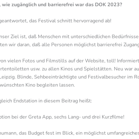
 wie zugänglich und barrierefrei war das DOK 2023?
geantwortet, das Festival schnitt hervorragend ab!
„Unser Ziel ist, daß Menschen mit unterschiedlichen Bedürfni
ten wir daran, daß alle Personen möglichst barrierefrei Zugan
n vielen Fotos und Filmstills auf der Website, toll! Informie
rtentoiletten usw. zu allen Kinos und Spielstätten. Neu war a
Leipzig. Blinde, Sehbeeinträchtigte und Festivalbesucher im R
ewünschten Kino begleiten lassen.
leich Endstation in diesem Beitrag heißt:
ion bei der Greta App, sechs Lang- und drei Kurzfilme!
humann, das Budget fest im Blick, ein möglichst umfangreich