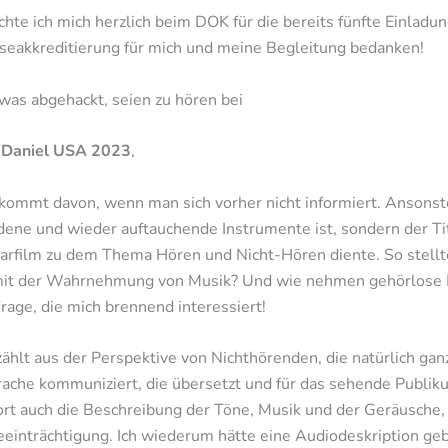
chte ich mich herzlich beim DOK für die bereits fünfte Einladu
eakkreditierung für mich und meine Begleitung bedanken!
was abgehackt, seien zu hören bei
O’Daniel USA 2023
,
 kommt davon, wenn man sich vorher nicht informiert. Ansonste
ene und wieder auftauchende Instrumente ist, sondern der Tit
arfilm zu dem Thema Hören und Nicht-Hören diente. So stellte
 mit der Wahrnehmung von Musik? Und wie nehmen gehörlose
rage, die mich brennend interessiert!
zählt aus der Perspektive von Nichthörenden, die natürlich g
rache kommuniziert, die übersetzt und für das sehende Publik
ort auch die Beschreibung der Töne, Musik und der Geräusche,
eeinträchtigung. Ich wiederum hätte eine Audiodeskription ge