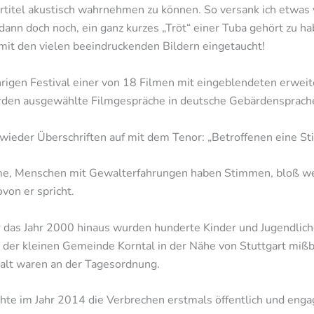
rtitel akustisch wahrnehmen zu können. So versank ich etwas 
ann doch noch, ein ganz kurzes „Tröt“ einer Tuba gehört zu h
 mit den vielen beeindruckenden Bildern eingetaucht!
rigen Festival einer von 18 Filmen mit eingeblendeten erweite
rden ausgewählte Filmgespräche in deutsche Gebärdensprache
wieder Überschriften auf mit dem Tenor: „Betroffenen eine S
me, Menschen mit Gewalterfahrungen haben Stimmen, bloß werde
von er spricht.
er das Jahr 2000 hinaus wurden hunderte Kinder und Jugendlic
der kleinen Gemeinde Korntal in der Nähe von Stuttgart mißbr
alt waren an der Tagesordnung.
hte im Jahr 2014 die Verbrechen erstmals öffentlich und enga