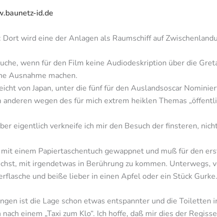
w.baunetz-id.de
 Dort wird eine der Anlagen als Raumschiff auf Zwischenland
esuche, wenn für den Film keine Audiodeskription über die Gret
eine Ausnahme machen.
eicht von Japan, unter die fünf für den Auslandsoscar Nominie
m anderen wegen des für mich extrem heiklen Themas „öffentli
er eigentlich verkneife ich mir den Besuch der finsteren, nic
er mit einem Papiertaschentuch gewappnet und muß für den er
ichst, mit irgendetwas in Berührung zu kommen. Unterwegs, vo
rflasche und beiße lieber in einen Apfel oder ein Stück Gurke
ngen ist die Lage schon etwas entspannter und die Toiletten i
 nach einem „Taxi zum Klo“. Ich hoffe, daß mir dies der Regiss