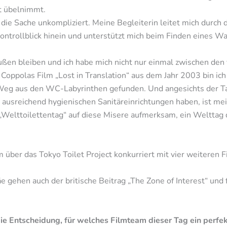
t übelnimmt.
st die Sache unkompliziert. Meine Begleiterin leitet mich durc
n Kontrollblick hinein und unterstützt mich beim Finden eines
ßen bleiben und ich habe mich nicht nur einmal zwischen den 
ia Coppolas Film „Lost in Translation“ aus dem Jahr 2003 bin i
 Weg aus den WC-Labyrinthen gefunden. Und angesichts der T
ausreichend hygienischen Sanitäreinrichtungen haben, ist me
Welttoilettentag“ auf diese Misere aufmerksam, ein Welttag
m über das Tokyo Toilet Project konkurriert mit vier weiteren
 gehen auch der britische Beitrag „The Zone of Interest“ und
die Entscheidung, für welches Filmteam dieser Tag ein perfek