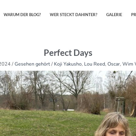
WARUM DER BLOG?
WER STECKT DAHINTER?
GALERIE
P
Perfect Days
 2024
/
Gesehen gehört
/
Koji Yakusho
,
Lou Reed
,
Oscar
,
Wim 