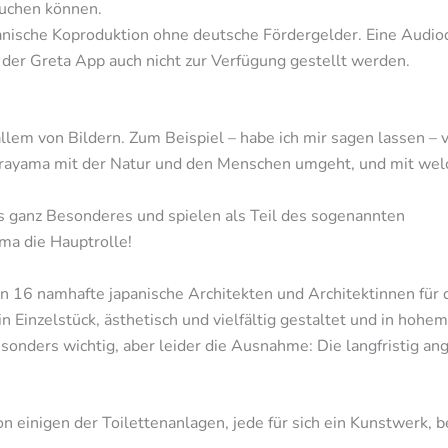
auchen können.
panische Koproduktion ohne deutsche Fördergelder. Eine Audiod
i der Greta App auch nicht zur Verfügung gestellt werden.
allem von Bildern. Zum Beispiel – habe ich mir sagen lassen – 
irayama mit der Natur und den Menschen umgeht, und mit welc
as ganz Besonderes und spielen als Teil des sogenannten
ama die Hauptrolle!
16 namhafte japanische Architekten und Architektinnen für d
ein Einzelstück, ästhetisch und vielfältig gestaltet und in hohe
esonders wichtig, aber leider die Ausnahme: Die langfristig a
n einigen der Toilettenanlagen, jede für sich ein Kunstwerk, 