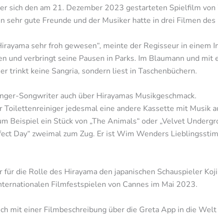
 er sich den am 21. Dezember 2023 gestarteten Spielfilm vo
n sehr gute Freunde und der Musiker hatte in drei Filmen des
Hirayama sehr froh gewesen“, meinte der Regisseur in einem I
ten und verbringt seine Pausen in Parks. Im Blaumann und mit 
r trinkt keine Sangria, sondern liest in Taschenbüchern.
Singer-Songwriter auch über Hirayamas Musikgeschmack.
 Toilettenreiniger jedesmal eine andere Kassette mit Musik a
 zum Beispiel ein Stück von „The Animals“ oder „Velvet Under
rfect Day“ zweimal zum Zug. Er ist Wim Wenders Lieblingssti
 für die Rolle des Hirayama den japanischen Schauspieler Koj
Internationalen Filmfestspielen von Cannes im Mai 2023.
n ich mit einer Filmbeschreibung über die Greta App in die We