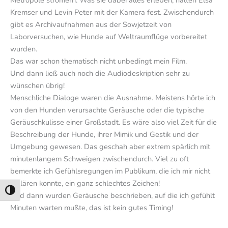
Metropole stromern. Was sie dabei alles erleben, halten Elsa
Kremser und Levin Peter mit der Kamera fest. Zwischendurch
gibt es Archivaufnahmen aus der Sowjetzeit von
Laborversuchen, wie Hunde auf Weltraumflüge vorbereitet
wurden.
Das war schon thematisch nicht unbedingt mein Film.
Und dann ließ auch noch die Audiodeskription sehr zu
wünschen übrig!
Menschliche Dialoge waren die Ausnahme. Meistens hörte ich
von den Hunden verursachte Geräusche oder die typische
Geräuschkulisse einer Großstadt. Es wäre also viel Zeit für die
Beschreibung der Hunde, ihrer Mimik und Gestik und der
Umgebung gewesen. Das geschah aber extrem spärlich mit
minutenlangem Schweigen zwischendurch. Viel zu oft
bemerkte ich Gefühlsregungen im Publikum, die ich mir nicht
erklären konnte, ein ganz schlechtes Zeichen!
Umschalten auf hohe Kontraste
Und dann wurden Geräusche beschrieben, auf die ich gefühlt
Minuten warten mußte, das ist kein gutes Timing!