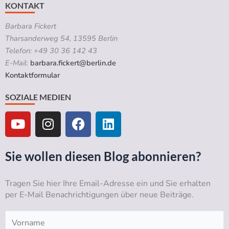
KONTAKT
Barbara Fickert
Tharsanderweg 54, 13595 Berlin
Telefon: +49 30 36 142 43
E-Mail:
barbara.fickert@berlin.de
Kontaktformular
SOZIALE MEDIEN
Y
I
F
L
o
n
a
i
u
s
c
n
t
t
e
k
Sie wollen diesen Blog abonnieren?
u
a
b
e
b
g
o
d
Tragen Sie hier Ihre Email-Adresse ein und Sie erhalten
e
r
o
i
per E-Mail Benachrichtigungen über neue Beiträge.
a
k
n
m