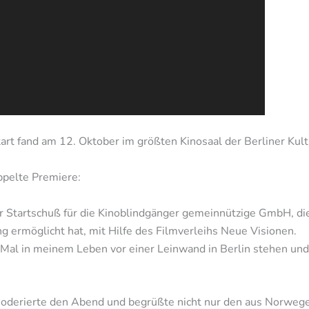
art fand am 12. Oktober im größten Kinosaal der Berliner Kul
ppelte Premiere:
 Startschuß für die Kinoblindgänger gemeinnützige GmbH, die 
ng ermöglicht hat, mit Hilfe des Filmverleihs Neue Visionen.
 Mal in meinem Leben vor einer Leinwand in Berlin stehen und
moderierte den Abend und begrüßte nicht nur den aus Norweg