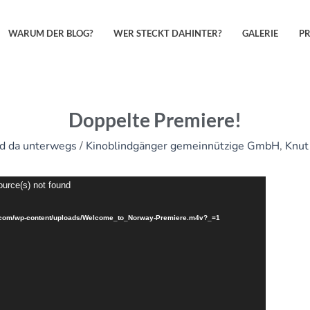
WARUM DER BLOG?
WER STECKT DAHINTER?
GALERIE
P
Doppelte Premiere!
nd da unterwegs
/
Kinoblindgänger gemeinnützige GmbH
,
Knut
ource(s) not found
in.com/wp-content/uploads/Welcome_to_Norway-Premiere.m4v?_=1