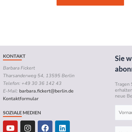
KONTAKT
Sie w
abon
Barbara Fickert
Tharsanderweg 54, 13595 Berlin
Telefon: +49 30 36 142 43
Tragen 
erhalte
E-Mail:
barbara.fickert@berlin.de
neue Be
Kontaktformular
SOZIALE MEDIEN
Y
I
F
L
o
n
a
i