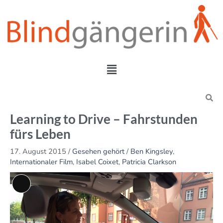
Zum
Inhalt
springen
Menü
Search
Learning to Drive – Fahrstunden
fürs Leben
17. August 2015
/
Gesehen gehört
/
Ben Kingsley
,
Internationaler Film
,
Isabel Coixet
,
Patricia Clarkson
Lange
Beschreibung