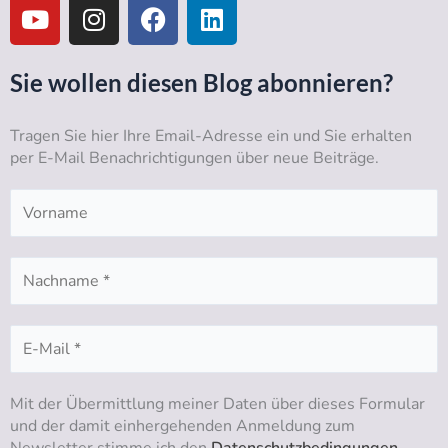
o
n
a
i
u
s
c
n
t
t
e
k
Sie wollen diesen Blog abonnieren?
u
a
b
e
b
g
o
d
Tragen Sie hier Ihre Email-Adresse ein und Sie erhalten
e
r
o
i
per E-Mail Benachrichtigungen über neue Beiträge.
a
k
n
m
Mit der Übermittlung meiner Daten über dieses Formular
und der damit einhergehenden Anmeldung zum
Newsletter stimme ich den
Datenschutzbedingungen