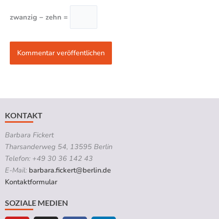
zwanzig − zehn =
KONTAKT
Barbara Fickert
Tharsanderweg 54, 13595 Berlin
Telefon: +49 30 36 142 43
E-Mail:
barbara.fickert@berlin.de
Kontaktformular
SOZIALE MEDIEN
Y
I
F
L