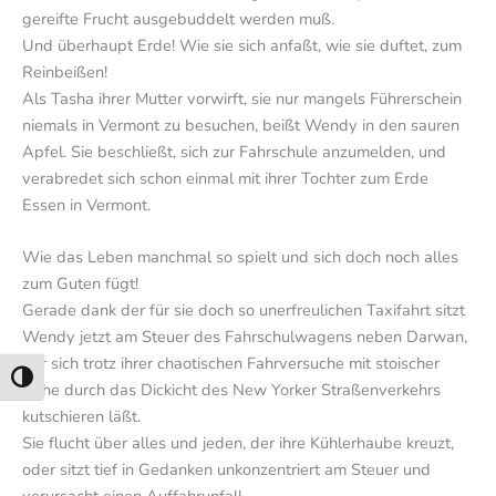
gereifte Frucht ausgebuddelt werden muß.
Und überhaupt Erde! Wie sie sich anfaßt, wie sie duftet, zum
Reinbeißen!
Als Tasha ihrer Mutter vorwirft, sie nur mangels Führerschein
niemals in Vermont zu besuchen, beißt Wendy in den sauren
Apfel. Sie beschließt, sich zur Fahrschule anzumelden, und
verabredet sich schon einmal mit ihrer Tochter zum Erde
Essen in Vermont.
Wie das Leben manchmal so spielt und sich doch noch alles
zum Guten fügt!
Gerade dank der für sie doch so unerfreulichen Taxifahrt sitzt
Wendy jetzt am Steuer des Fahrschulwagens neben Darwan,
der sich trotz ihrer chaotischen Fahrversuche mit stoischer
Umschalten auf hohe Kontraste
Ruhe durch das Dickicht des New Yorker Straßenverkehrs
kutschieren läßt.
Sie flucht über alles und jeden, der ihre Kühlerhaube kreuzt,
oder sitzt tief in Gedanken unkonzentriert am Steuer und
verursacht einen Auffahrunfall.