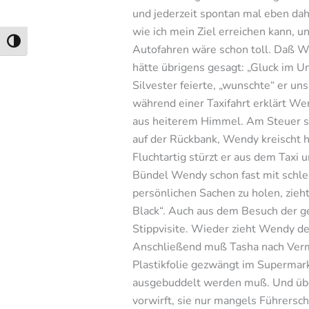
und jederzeit spontan mal eben dah
wie ich mein Ziel erreichen kann, u
Umschalten auf hohe Kontraste
Autofahren wäre schon toll. Daß W
hätte übrigens gesagt: „Gluck im Un
Silvester feierte, „wunschte“ er un
während einer Taxifahrt erklärt We
aus heiterem Himmel. Am Steuer sit
auf der Rückbank, Wendy kreischt h
Fluchtartig stürzt er aus dem Taxi 
Bündel Wendy schon fast mit schle
persönlichen Sachen zu holen, zieht
Black“. Auch aus dem Besuch der g
Stippvisite. Wieder zieht Wendy d
Anschließend muß Tasha nach Vermon
Plastikfolie gezwängt im Supermark
ausgebuddelt werden muß. Und überh
vorwirft, sie nur mangels Führersch