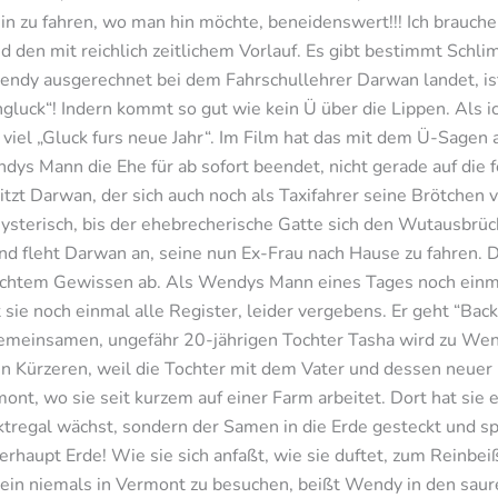
in zu fahren, wo man hin möchte, beneidenswert!!! Ich brauche
nd den mit reichlich zeitlichem Vorlauf. Es gibt bestimmt Schl
endy ausgerechnet bei dem Fahrschullehrer Darwan landet, is
gluck“! Indern kommt so gut wie kein Ü über die Lippen. Als i
s viel „Gluck furs neue Jahr“. Im Film hat das mit dem Ü-Sagen
ndys Mann die Ehe für ab sofort beendet, nicht gerade auf die
zt Darwan, der sich auch noch als Taxifahrer seine Brötchen ve
ysterisch, bis der ehebrecherische Gatte sich den Wutausbrüch
und fleht Darwan an, seine nun Ex-Frau nach Hause zu fahren. Do
chtem Gewissen ab. Als Wendys Mann eines Tages noch einmal
 sie noch einmal alle Register, leider vergebens. Er geht “Back
emeinsamen, ungefähr 20-jährigen Tochter Tasha wird zu Wen
en Kürzeren, weil die Tochter mit dem Vater und dessen neuer
t, wo sie seit kurzem auf einer Farm arbeitet. Dort hat sie 
tregal wächst, sondern der Samen in die Erde gesteckt und spä
aupt Erde! Wie sie sich anfaßt, wie sie duftet, zum Reinbeiß
ein niemals in Vermont zu besuchen, beißt Wendy in den sauren