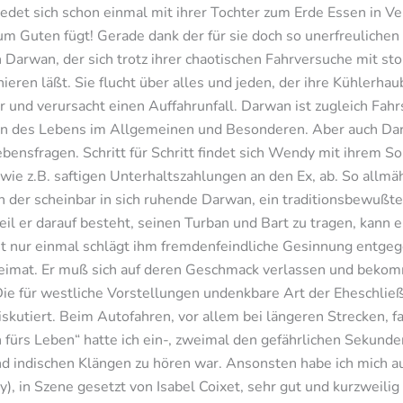
edet sich schon einmal mit ihrer Tochter zum Erde Essen in
zum Guten fügt! Gerade dank der für sie doch so unerfreulichen
arwan, der sich trotz ihrer chaotischen Fahrversuche mit sto
en läßt. Sie flucht über alles und jeden, der ihre Kühlerhaube 
und verursacht einen Auffahrunfall. Darwan ist zugleich Fahr
nn des Lebens im Allgemeinen und Besonderen. Aber auch Dar
ebensfragen. Schritt für Schritt findet sich Wendy mit ihrem S
e z.B. saftigen Unterhaltszahlungen an den Ex, ab. So allmähl
der scheinbar in sich ruhende Darwan, ein traditionsbewußter,
l er darauf besteht, seinen Turban und Bart zu tragen, kann e
ht nur einmal schlägt ihm fremdenfeindliche Gesinnung entge
Heimat. Er muß sich auf deren Geschmack verlassen und bekom
ie für westliche Vorstellungen undenkbare Art der Eheschlie
diskutiert. Beim Autofahren, vor allem bei längeren Strecken, f
fürs Leben“ hatte ich ein-, zweimal den gefährlichen Sekunden
d indischen Klängen zu hören war. Ansonsten habe ich mich au
), in Szene gesetzt von Isabel Coixet, sehr gut und kurzweilig