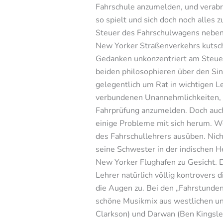
Fahrschule anzumelden, und verabr
so spielt und sich doch noch alles 
Steuer des Fahrschulwagens neben D
New Yorker Straßenverkehrs kutschier
Gedanken unkonzentriert am Steuer 
beiden philosophieren über den Si
gelegentlich um Rat in wichtigen L
verbundenen Unannehmlichkeiten, wi
Fahrprüfung anzumelden. Doch auch 
einige Probleme mit sich herum. Wei
des Fahrschullehrers ausüben. Nic
seine Schwester in der indischen 
New Yorker Flughafen zu Gesicht. D
Lehrer natürlich völlig kontrovers 
die Augen zu. Bei den „Fahrstunden 
schöne Musikmix aus westlichen un
Clarkson) und Darwan (Ben Kingsley