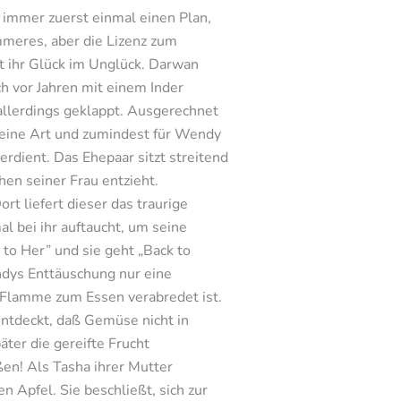
 immer zuerst einmal einen Plan,
immeres, aber die Lizenz zum
t ihr Glück im Unglück. Darwan
ch vor Jahren mit einem Inder
 allerdings geklappt. Ausgerechnet
 feine Art und zumindest für Wendy
rdient. Das Ehepaar sitzt streitend
en seiner Frau entzieht.
rt liefert dieser das traurige
 bei ihr auftaucht, um seine
 to Her” und sie geht „Back to
dys Enttäuschung nur eine
 Flamme zum Essen verabredet ist.
entdeckt, daß Gemüse nicht in
ter die gereifte Frucht
en! Als Tasha ihrer Mutter
 Apfel. Sie beschließt, sich zur