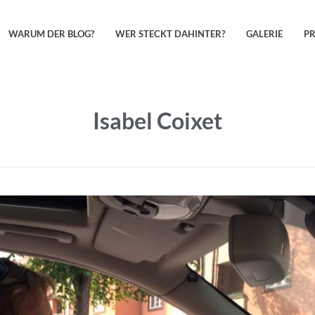
WARUM DER BLOG?
WER STECKT DAHINTER?
GALERIE
P
Isabel Coixet