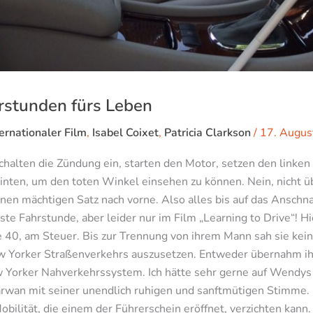
hrstunden fürs Leben
ternationaler Film
,
Isabel Coixet
,
Patricia Clarkson
/
17. Augus
 schalten die Zündung ein, starten den Motor, setzen den linke
inten, um den toten Winkel einsehen zu können. Nein, nicht üb
en mächtigen Satz nach vorne. Also alles bis auf das Anschna
te Fahrstunde, aber leider nur im Film „Learning to Drive“! H
te 40, am Steuer. Bis zur Trennung von ihrem Mann sah sie kei
w Yorker Straßenverkehrs auszusetzen. Entweder übernahm ih
w Yorker Nahverkehrssystem. Ich hätte sehr gerne auf Wendys
wan mit seiner unendlich ruhigen und sanftmütigen Stimme. Fü
Mobilität, die einem der Führerschein eröffnet, verzichten kann.