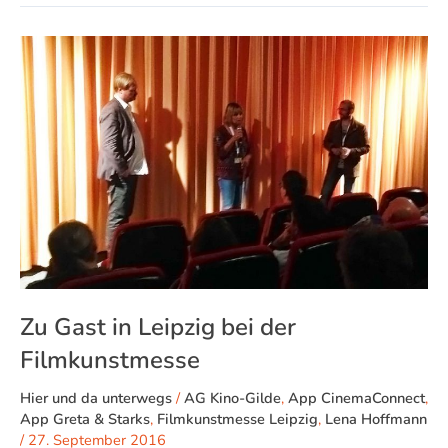
Zu
Gast
in
Leipzig
bei
der
Filmkunstmesse
Zu Gast in Leipzig bei der
Filmkunstmesse
Hier und da unterwegs
/
AG Kino-Gilde
,
App CinemaConnect
,
App Greta & Starks
,
Filmkunstmesse Leipzig
,
Lena Hoffmann
/
27. September 2016