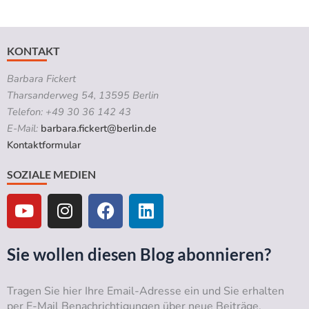
KONTAKT
Barbara Fickert
Tharsanderweg 54, 13595 Berlin
Telefon: +49 30 36 142 43
E-Mail:
barbara.fickert@berlin.de
Kontaktformular
SOZIALE MEDIEN
Y
I
F
L
o
n
a
i
u
s
c
n
t
t
e
k
Sie wollen diesen Blog abonnieren?
u
a
b
e
b
g
o
d
Tragen Sie hier Ihre Email-Adresse ein und Sie erhalten
e
r
o
i
per E-Mail Benachrichtigungen über neue Beiträge.