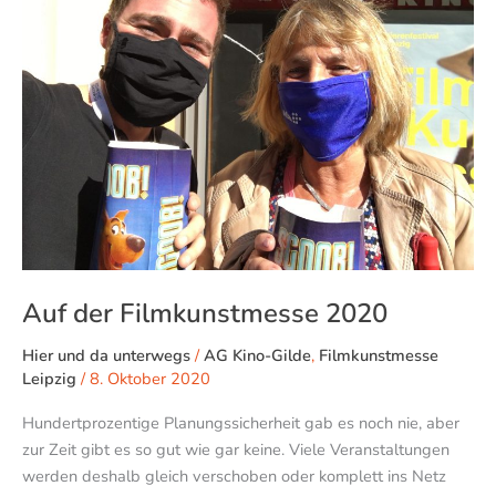
2020
Auf der Filmkunstmesse 2020
Hier und da unterwegs
/
AG Kino-Gilde
,
Filmkunstmesse
Leipzig
/
8. Oktober 2020
Hundertprozentige Planungssicherheit gab es noch nie, aber
zur Zeit gibt es so gut wie gar keine. Viele Veranstaltungen
werden deshalb gleich verschoben oder komplett ins Netz