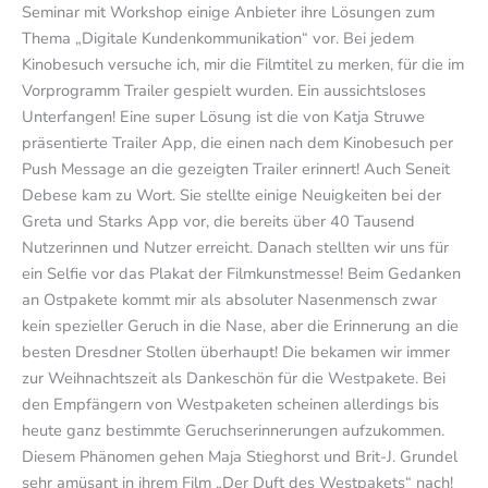
Seminar mit Workshop einige Anbieter ihre Lösungen zum
Thema „Digitale Kundenkommunikation“ vor. Bei jedem
Kinobesuch versuche ich, mir die Filmtitel zu merken, für die im
Vorprogramm Trailer gespielt wurden. Ein aussichtsloses
Unterfangen! Eine super Lösung ist die von Katja Struwe
präsentierte Trailer App, die einen nach dem Kinobesuch per
Push Message an die gezeigten Trailer erinnert! Auch Seneit
Debese kam zu Wort. Sie stellte einige Neuigkeiten bei der
Greta und Starks App vor, die bereits über 40 Tausend
Nutzerinnen und Nutzer erreicht. Danach stellten wir uns für
ein Selfie vor das Plakat der Filmkunstmesse! Beim Gedanken
an Ostpakete kommt mir als absoluter Nasenmensch zwar
kein spezieller Geruch in die Nase, aber die Erinnerung an die
besten Dresdner Stollen überhaupt! Die bekamen wir immer
zur Weihnachtszeit als Dankeschön für die Westpakete. Bei
den Empfängern von Westpaketen scheinen allerdings bis
heute ganz bestimmte Geruchserinnerungen aufzukommen.
Diesem Phänomen gehen Maja Stieghorst und Brit-J. Grundel
sehr amüsant in ihrem Film „Der Duft des Westpakets“ nach!