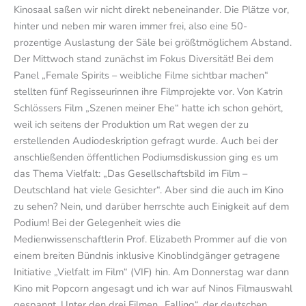
Kinosaal saßen wir nicht direkt nebeneinander. Die Plätze vor,
hinter und neben mir waren immer frei, also eine 50-
prozentige Auslastung der Säle bei größtmöglichem Abstand.
Der Mittwoch stand zunächst im Fokus Diversität! Bei dem
Panel „Female Spirits – weibliche Filme sichtbar machen“
stellten fünf Regisseurinnen ihre Filmprojekte vor. Von Katrin
Schlössers Film „Szenen meiner Ehe“ hatte ich schon gehört,
weil ich seitens der Produktion um Rat wegen der zu
erstellenden Audiodeskription gefragt wurde. Auch bei der
anschließenden öffentlichen Podiumsdiskussion ging es um
das Thema Vielfalt: „Das Gesellschaftsbild im Film –
Deutschland hat viele Gesichter“. Aber sind die auch im Kino
zu sehen? Nein, und darüber herrschte auch Einigkeit auf dem
Podium! Bei der Gelegenheit wies die
Medienwissenschaftlerin Prof. Elizabeth Prommer auf die von
einem breiten Bündnis inklusive Kinoblindgänger getragene
Initiative „Vielfalt im Film“ (VIF) hin. Am Donnerstag war dann
Kino mit Popcorn angesagt und ich war auf Ninos Filmauswahl
gespannt. Unter den drei Filmen „Falling“, der deutschen