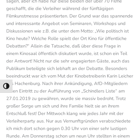
sagen, aber ich habe nur diese beiden der über 70 Filme
geschafft, die die Verleiher während der fünftägigen
Filmkunstmesse präsentierten. Der Grund war das spannende
und interessante Angebot von Seminaren, Workshops und
Diskussionen wie z.B. die unter dem Motto: „Wie politisch ist
Kino heute? Welche Rolle spielt der Ort Kino für öffentliche
Debatten?“ Allein die Tatsache, daß über diese Frage in
einem Kinosaal öffentlich diskutiert wurde, ist schon ein Teil
der Antwort! Nicht nur die sehr engagierten Gäste, auch das
Publikum beteiligte sich lebhaft an der Debatte. Besonders
beeindruckt war ich vom Mut der Kinobetreiberin Karin Leicher
aus Hachenburg. Nach ihrer Ankündigung, AfD-Mitgliedern
Umschalten auf hohe Kontraste
freien Eintritt zu der Aufführung von „Schindlers Liste“ am
27.01.2019 zu gewähren, wurde sie massiv bedroht. Trotz
großer Sorge um sich und ihre Familie hielt sie an ihrem
Entschluß fest! Der Mittwoch klang wie jedes Jahr mit der
Verleiherparty aus. Nur aus Vernunftgründen verabschiedete
ich mich dort schon gegen 0.30 Uhr von einer sehr lustigen
Runde. Am Donnerstag schon um neun Uhr stellten in einem