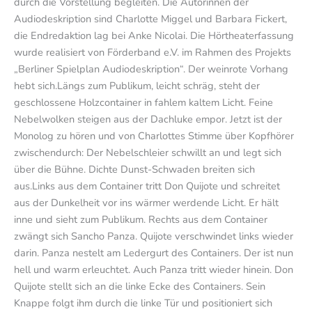
durch die Vorstellung begleiten. Die Autorinnen der
Audiodeskription sind Charlotte Miggel und Barbara Fickert,
die Endredaktion lag bei Anke Nicolai. Die Hörtheaterfassung
wurde realisiert von Förderband e.V. im Rahmen des Projekts
„Berliner Spielplan Audiodeskription“. Der weinrote Vorhang
hebt sich.Längs zum Publikum, leicht schräg, steht der
geschlossene Holzcontainer in fahlem kaltem Licht. Feine
Nebelwolken steigen aus der Dachluke empor. Jetzt ist der
Monolog zu hören und von Charlottes Stimme über Kopfhörer
zwischendurch: Der Nebelschleier schwillt an und legt sich
über die Bühne. Dichte Dunst-Schwaden breiten sich
aus.Links aus dem Container tritt Don Quijote und schreitet
aus der Dunkelheit vor ins wärmer werdende Licht. Er hält
inne und sieht zum Publikum. Rechts aus dem Container
zwängt sich Sancho Panza. Quijote verschwindet links wieder
darin. Panza nestelt am Ledergurt des Containers. Der ist nun
hell und warm erleuchtet. Auch Panza tritt wieder hinein. Don
Quijote stellt sich an die linke Ecke des Containers. Sein
Knappe folgt ihm durch die linke Tür und positioniert sich