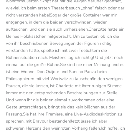
wohlformulierten Skript hat mir die Augen darüber geöffnet,
wieviel ich beim ersten Theaterbesuch „ohne“ falsch oder gar
nicht verstanden habe!Sogar der große Container war mir
entgangen, in dem die beiden verschwinden, wieder
auftauchen, und den sie auch umherziehen.Charlotte hatte ein
kleines Holzkästchen mitgebracht. Um zu testen, ob ich die
von ihr beschriebenen Bewegungen der Figuren richtig
verstanden hatte, spielte ich mit zwei Teelichtern die
Bühnensituation nach. Meistens lag ich richtig! Und jetzt noch
einmal auf die große Bühne.Sie sind nie einer Meinung und es
ist eine Wonne, Don Quijote und Sancho Panza beim
Philosophieren mit viel Wortwitz zu lauschen!In den wenigen
Pausen, die sie lassen, ist Charlotte mit ihrer ruhigen Stimme
immer mit den entsprechenden Beschreibungen zur Stelle.
Und wenn ihr die beiden einmal zuvorkommen oder eine
Geste unterschlagen, bringt sie das kein bißchen aus der
Fassung.Sie hat ihre Premiere, eine Live-Audiodeskription zu
sprechen, mit Bravour bestanden!Jetzt lasse ich aber
schweren Herzens den weinroten Vorhang fallen.Ich hoffe, ich