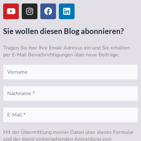
Y
I
F
L
o
n
a
i
u
s
c
n
t
t
e
k
Sie wollen diesen Blog abonnieren?
u
a
b
e
b
g
o
d
Tragen Sie hier Ihre Email-Adresse ein und Sie erhalten
e
r
o
i
per E-Mail Benachrichtigungen über neue Beiträge.
a
k
n
m
Mit der Übermittlung meiner Daten über dieses Formular
und der damit einhergehenden Anmeldung zum