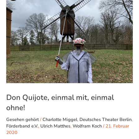
Beschreibung
einmal
mit,
einmal
ohne!
Don Quijote, einmal mit, einmal
ohne!
Gesehen gehört
/
Charlotte Miggel
,
Deutsches Theater Berlin
,
Förderband e.V.
,
Ulrich Matthes
,
Wolfram Koch
/
21. Februar
2020