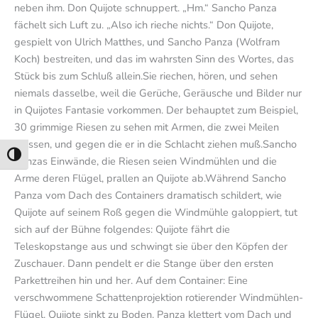
neben ihm. Don Quijote schnuppert. „Hm.“ Sancho Panza
fächelt sich Luft zu. „Also ich rieche nichts.“ Don Quijote,
gespielt von Ulrich Matthes, und Sancho Panza (Wolfram
Koch) bestreiten, und das im wahrsten Sinn des Wortes, das
Stück bis zum Schluß allein.Sie riechen, hören, und sehen
niemals dasselbe, weil die Gerüche, Geräusche und Bilder nur
in Quijotes Fantasie vorkommen. Der behauptet zum Beispiel,
30 grimmige Riesen zu sehen mit Armen, die zwei Meilen
messen, und gegen die er in die Schlacht ziehen muß.Sancho
Umschalten auf hohe Kontraste
Panzas Einwände, die Riesen seien Windmühlen und die
Arme deren Flügel, prallen an Quijote ab.Während Sancho
Panza vom Dach des Containers dramatisch schildert, wie
Quijote auf seinem Roß gegen die Windmühle galoppiert, tut
sich auf der Bühne folgendes: Quijote fährt die
Teleskopstange aus und schwingt sie über den Köpfen der
Zuschauer. Dann pendelt er die Stange über den ersten
Parkettreihen hin und her. Auf dem Container: Eine
verschwommene Schattenprojektion rotierender Windmühlen-
Flügel. Quijote sinkt zu Boden. Panza klettert vom Dach und