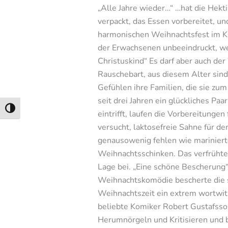
„Alle Jahre wieder…“ …hat die Hekt
verpackt, das Essen vorbereitet,
harmonischen Weihnachtsfest im Kr
der Erwachsenen unbeeindruckt, we
Christuskind“ Es darf aber auch d
Rauschebart, aus diesem Alter sind
Gefühlen ihre Familien, die sie z
seit drei Jahren ein glückliches Paa
Umschalten auf hohe Kontraste
eintrifft, laufen die Vorbereitunge
versucht, laktosefreie Sahne für 
genausowenig fehlen wie marinierter
Weihnachtsschinken. Das verfrühte 
Lage bei. „Eine schöne Bescherung“
Weihnachtskomödie bescherte die s
Weihnachtszeit ein extrem wortwitz
beliebte Komiker Robert Gustafsson
Herumnörgeln und Kritisieren und b