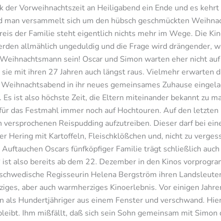
ik der Vorweihnachtszeit an Heiligabend ein Ende und es kehr
 und man versammelt sich um den hübsch geschmückten Weihna
eis der Familie steht eigentlich nichts mehr im Wege. Die Ki
rden allmählich ungeduldig und die Frage wird drängender, 
er Weihnachtsmann sein! Oscar und Simon warten eher nicht a
 sie mit ihren 27 Jahren auch längst raus. Vielmehr erwarten d
um Weihnachtsabend in ihr neues gemeinsames Zuhause eingel
r. Es ist also höchste Zeit, die Eltern miteinander bekannt zu 
n für das Festmahl immer noch auf Hochtouren. Auf den letzten 
den versprochenen Reispudding aufzutreiben. Dieser darf bei
 Hering mit Kartoffeln, Fleischklößchen und, nicht zu vergess
Auftauchen Oscars fünfköpfiger Familie trägt schließlich auch
 ist also bereits ab dem 22. Dezember in den Kinos vorprogra
chwedische Regisseurin Helena Bergström ihren Landsleuten 
iges, aber auch warmherziges Kinoerlebnis. Vor einigen Jahre
 als Hundertjähriger aus einem Fenster und verschwand. Hier 
leibt. Ihm mißfällt, daß sich sein Sohn gemeinsam mit Simon