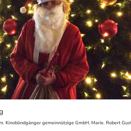
g
öm
,
Kinoblindgänger gemeinnützige GmbH
,
Marie
,
Robert Gus