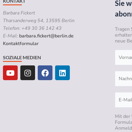
KONTAKT
Sie w
abon
Barbara Fickert
Tharsanderweg 54, 13595 Berlin
Telefon: +49 30 36 142 43
Tragen 
erhalte
E-Mail:
barbara.fickert@berlin.de
neue Be
Kontaktformular
SOZIALE MEDIEN
Y
I
F
L
o
n
a
i
u
s
c
n
t
t
e
k
u
a
b
e
b
g
o
d
e
r
o
i
a
k
n
Mit der
Formula
m
Anmeldu