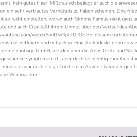
nennt, kein gutes Haar. Mißtrauisch beäugt er auch die anwe
on ein sehr vertrautes Verhältnis zu haben scheinen. Eine fr
ht so recht einstellen, woran auch Simons Familie nicht ganz un
nute und auch Cissi läßt ihrem Unmut über den Verlauf des Ab
/www.youtube.com/watch?v=4Lw3jXRDcGE Bei diesem turbulente
zenslust mitfeiern und mitlachen. Eine Audiodeskription sowie
r gemeinnützige GmbH, werden über die Apps Greta und Starks 
sgeschenke symptomatisch, aber doch rechtzeitig zum Kinostar
rt, müssen zwar noch einige Türchen im Adventskalender geöff
Frohe Weihnachten!