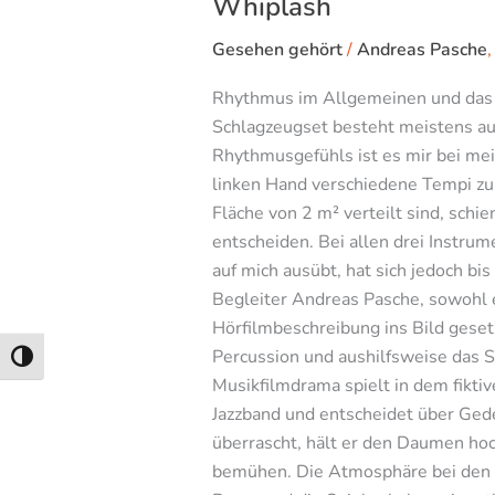
Whiplash
Gesehen gehört
/
Andreas Pasche
Rhythmus im Allgemeinen und das I
Schlagzeugset besteht meistens a
Rhythmusgefühls ist es mir bei me
linken Hand verschiedene Tempi zu s
Fläche von 2 m² verteilt sind, schi
entscheiden. Bei allen drei Instru
auf mich ausübt, hat sich jedoch b
Begleiter Andreas Pasche, sowohl e
Hörfilmbeschreibung ins Bild geset
Percussion und aushilfsweise das S
Umschalten auf hohe Kontraste
Musikfilmdrama spielt in dem fiktiv
Jazzband und entscheidet über Ged
überrascht, hält er den Daumen ho
bemühen. Die Atmosphäre bei den Pr