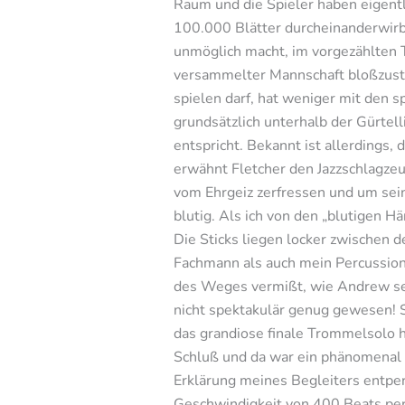
Raum und die Spieler haben eigentl
100.000 Blätter durcheinanderwirbe
unmöglich macht, im vorgezählten T
versammelter Mannschaft bloßzuste
spielen darf, hat weniger mit den s
grundsätzlich unterhalb der Gürtel
entspricht. Bekannt ist allerdings,
erwähnt Fletcher den Jazzschlagzeu
vom Ehrgeiz zerfressen und um sei
blutig. Als ich von den „blutigen Hä
Die Sticks liegen locker zwischen 
Fachmann als auch mein Percussionl
des Weges vermißt, wie Andrew sein
nicht spektakulär genug gewesen! S
das grandiose finale Trommelsolo h
Schluß und da war ein phänomenal 
Erklärung meines Begleiters entpe
Geschwindigkeit von 400 Beats per 