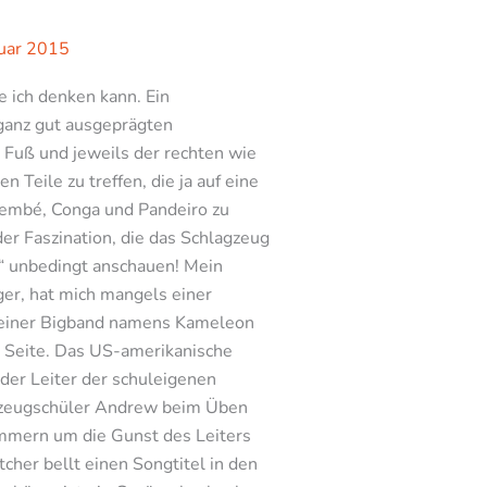
uar 2015
 ich denken kann. Ein
ganz gut ausgeprägten
 Fuß und jeweils der rechten wie
 Teile zu treffen, die ja auf eine
 Djembé, Conga und Pandeiro zu
er Faszination, die das Schlagzeug
h“ unbedingt anschauen! Mein
ger, hat mich mangels einer
in einer Bigband namens Kameleon
r Seite. Das US-amerikanische
 der Leiter der schuleigenen
agzeugschüler Andrew beim Üben
ummern um die Gunst des Leiters
cher bellt einen Songtitel in den