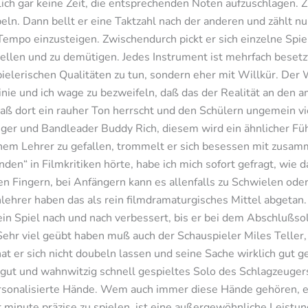
ich gar keine Zeit, die entsprechenden Noten aufzuschlagen. Zu
ln. Dann bellt er eine Taktzahl nach der anderen und zählt nur
empo einzusteigen. Zwischendurch pickt er sich einzelne Spie
llen und zu demütigen. Jedes Instrument ist mehrfach besetz
pielerischen Qualitäten zu tun, sondern eher mit Willkür. Der 
linie und ich wage zu bezweifeln, daß das der Realität an den 
 daß dort ein rauher Ton herrscht und den Schülern ungemein vie
ger und Bandleader Buddy Rich, diesem wird ein ähnlicher Fü
nem Lehrer zu gefallen, trommelt er sich besessen mit zus
nden“ in Filmkritiken hörte, habe ich mich sofort gefragt, wie 
den Fingern, bei Anfängern kann es allenfalls zu Schwielen o
ehrer haben das als rein filmdramaturgisches Mittel abgetan.
 Spiel nach und nach verbessert, bis er bei dem Abschlußsolo
ehr viel geübt haben muß auch der Schauspieler Miles Teller,
at er sich nicht doubeln lassen und seine Sache wirklich gut 
gut und wahnwitzig schnell gespieltes Solo des Schlagzeuger
rsonalisierte Hände. Wem auch immer diese Hände gehören, e
minute präzise zu spielen, ist eine außergewöhnliche Leistung