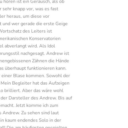
 hören ist ein Geräusch, als ob
 sehr knapp vor, was es fast
ler heraus, um diese vor
t und wer gerade die erste Geige
Wortschatz des Leiters ist
amerikanischen Konservatorien
l abverlangt wird. Als Idol
hrungsstil nachgesagt. Andrew ist
ammengebissenen Zähnen die Hände
das überhaupt funktionieren kann.
der einer Blase kommen. Sowohl der
 Mein Begleiter hat das Aufzeigen
 brilliert. Aber das wäre wohl
 der Darsteller des Andrew. Bis auf
gemacht. Jetzt komme ich zum
s Andrew. Zu sehen sind laut
in kaum endendes Solo in der
!!! Die am häufigsten gespielten