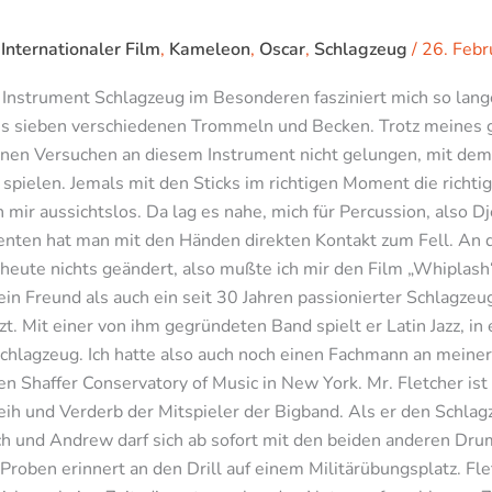
,
Internationaler Film
,
Kameleon
,
Oscar
,
Schlagzeug
/
26. Febr
nstrument Schlagzeug im Besonderen fasziniert mich so lange
us sieben verschiedenen Trommeln und Becken. Trotz meines 
inen Versuchen an diesem Instrument nicht gelungen, mit dem
pielen. Jemals mit den Sticks im richtigen Moment die richtigen
en mir aussichtslos. Da lag es nahe, mich für Percussion, also
menten hat man mit den Händen direkten Kontakt zum Fell. An d
is heute nichts geändert, also mußte ich mir den Film „Whiplas
in Freund als auch ein seit 30 Jahren passionierter Schlagzeu
zt. Mit einer von ihm gegründeten Band spielt er Latin Jazz, 
chlagzeug. Ich hatte also auch noch einen Fachmann an meine
en Shaffer Conservatory of Music in New York. Mr. Fletcher ist
eih und Verderb der Mitspieler der Bigband. Als er den Schl
ch und Andrew darf sich ab sofort mit den beiden anderen Dr
oben erinnert an den Drill auf einem Militärübungsplatz. Flet