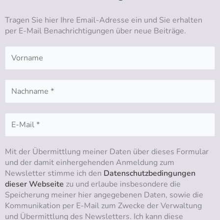
u
a
b
e
b
g
o
d
Tragen Sie hier Ihre Email-Adresse ein und Sie erhalten
e
r
o
i
per E-Mail Benachrichtigungen über neue Beiträge.
a
k
n
m
Mit der Übermittlung meiner Daten über dieses Formular
und der damit einhergehenden Anmeldung zum
Newsletter stimme ich den
Datenschutzbedingungen
dieser Webseite
zu und erlaube insbesondere die
Speicherung meiner hier angegebenen Daten, sowie die
Kommunikation per E-Mail zum Zwecke der Verwaltung
und Übermittlung des Newsletters. Ich kann diese