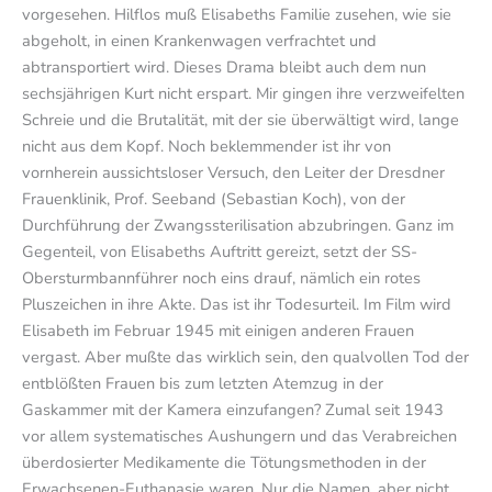
vorgesehen. Hilflos muß Elisabeths Familie zusehen, wie sie
abgeholt, in einen Krankenwagen verfrachtet und
abtransportiert wird. Dieses Drama bleibt auch dem nun
sechsjährigen Kurt nicht erspart. Mir gingen ihre verzweifelten
Schreie und die Brutalität, mit der sie überwältigt wird, lange
nicht aus dem Kopf. Noch beklemmender ist ihr von
vornherein aussichtsloser Versuch, den Leiter der Dresdner
Frauenklinik, Prof. Seeband (Sebastian Koch), von der
Durchführung der Zwangssterilisation abzubringen. Ganz im
Gegenteil, von Elisabeths Auftritt gereizt, setzt der SS-
Obersturmbannführer noch eins drauf, nämlich ein rotes
Pluszeichen in ihre Akte. Das ist ihr Todesurteil. Im Film wird
Elisabeth im Februar 1945 mit einigen anderen Frauen
vergast. Aber mußte das wirklich sein, den qualvollen Tod der
entblößten Frauen bis zum letzten Atemzug in der
Gaskammer mit der Kamera einzufangen? Zumal seit 1943
vor allem systematisches Aushungern und das Verabreichen
überdosierter Medikamente die Tötungsmethoden in der
Erwachsenen-Euthanasie waren. Nur die Namen, aber nicht