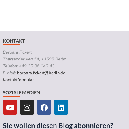
KONTAKT
Barbara Fickert
Tharsanderweg 54, 13595 Berlin
Telefon: +49 30 36 142 43
E-Mail:
barbara.fickert@berlin.de
Kontaktformular
SOZIALE MEDIEN
Y
I
F
L
o
n
a
i
u
s
c
n
t
t
e
k
Sie wollen diesen Blog abonnieren?