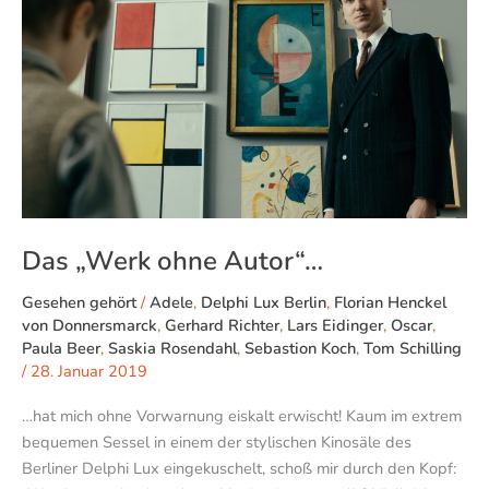
Autor“…
Das „Werk ohne Autor“…
Gesehen gehört
/
Adele
,
Delphi Lux Berlin
,
Florian Henckel
von Donnersmarck
,
Gerhard Richter
,
Lars Eidinger
,
Oscar
,
Paula Beer
,
Saskia Rosendahl
,
Sebastion Koch
,
Tom Schilling
/
28. Januar 2019
…hat mich ohne Vorwarnung eiskalt erwischt! Kaum im extrem
bequemen Sessel in einem der stylischen Kinosäle des
Berliner Delphi Lux eingekuschelt, schoß mir durch den Kopf: