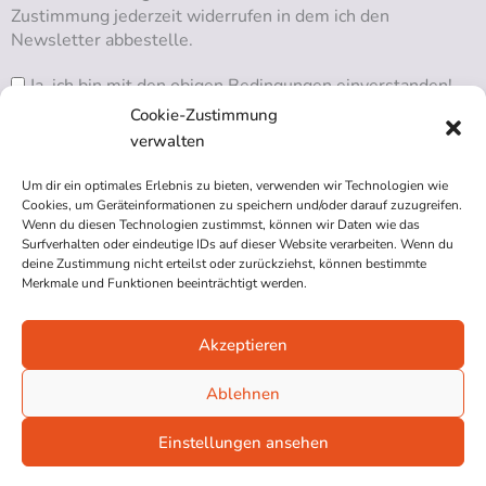
Zustimmung jederzeit widerrufen in dem ich den
Newsletter abbestelle.
Ja, ich bin mit den obigen Bedingungen einverstanden!
Cookie-Zustimmung
verwalten
Um dir ein optimales Erlebnis zu bieten, verwenden wir Technologien wie
RSS ABONNIEREN
Cookies, um Geräteinformationen zu speichern und/oder darauf zuzugreifen.
Wenn du diesen Technologien zustimmst, können wir Daten wie das
Surfverhalten oder eindeutige IDs auf dieser Website verarbeiten. Wenn du
deine Zustimmung nicht erteilst oder zurückziehst, können bestimmte
Merkmale und Funktionen beeinträchtigt werden.
Akzeptieren
Impressum
Datenschutzerklärung
Ablehnen
Cookie-Richtlinie (EU)
Einstellungen ansehen
© 2026 Blindgaengerin.com