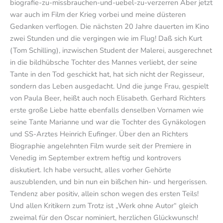
biografie-zu-missbrauchen-und-uebel-zu-verzerren Aber jetzt
war auch im Film der Krieg vorbei und meine düsteren
Gedanken verflogen. Die nächsten 20 Jahre dauerten im Kino
zwei Stunden und die vergingen wie im Flug! Daß sich Kurt
(Tom Schilling), inzwischen Student der Malerei, ausgerechnet
in die bildhübsche Tochter des Mannes verliebt, der seine
Tante in den Tod geschickt hat, hat sich nicht der Regisseur,
sondern das Leben ausgedacht. Und die junge Frau, gespielt
von Paula Beer, heißt auch noch Elisabeth. Gerhard Richters
erste große Liebe hatte ebenfalls denselben Vornamen wie
seine Tante Marianne und war die Tochter des Gynäkologen
und SS-Arztes Heinrich Eufinger. Über den an Richters
Biographie angelehnten Film wurde seit der Premiere in
Venedig im September extrem heftig und kontrovers
diskutiert. Ich habe versucht, alles vorher Gehörte
auszublenden, und bin nun ein bißchen hin- und hergerissen.
Tendenz aber positiv, allein schon wegen des ersten Teils!
Und allen Kritikern zum Trotz ist „Werk ohne Autor“ gleich
zweimal für den Oscar nominiert, herzlichen Glückwunsch!