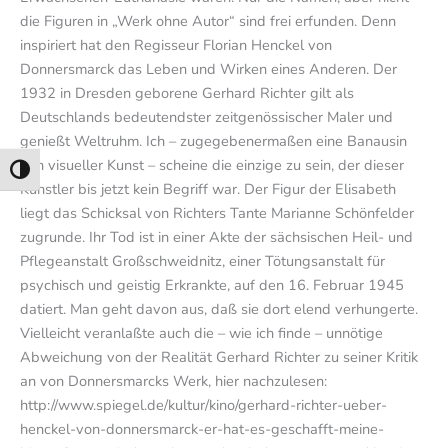
die Figuren in „Werk ohne Autor“ sind frei erfunden. Denn
inspiriert hat den Regisseur Florian Henckel von
Donnersmarck das Leben und Wirken eines Anderen. Der
1932 in Dresden geborene Gerhard Richter gilt als
Deutschlands bedeutendster zeitgenössischer Maler und
genießt Weltruhm. Ich – zugegebenermaßen eine Banausin
rein visueller Kunst – scheine die einzige zu sein, der dieser
Umschalten auf hohe Kontraste
Künstler bis jetzt kein Begriff war. Der Figur der Elisabeth
liegt das Schicksal von Richters Tante Marianne Schönfelder
zugrunde. Ihr Tod ist in einer Akte der sächsischen Heil- und
Pflegeanstalt Großschweidnitz, einer Tötungsanstalt für
psychisch und geistig Erkrankte, auf den 16. Februar 1945
datiert. Man geht davon aus, daß sie dort elend verhungerte.
Vielleicht veranlaßte auch die – wie ich finde – unnötige
Abweichung von der Realität Gerhard Richter zu seiner Kritik
an von Donnersmarcks Werk, hier nachzulesen:
http://www.spiegel.de/kultur/kino/gerhard-richter-ueber-
henckel-von-donnersmarck-er-hat-es-geschafft-meine-