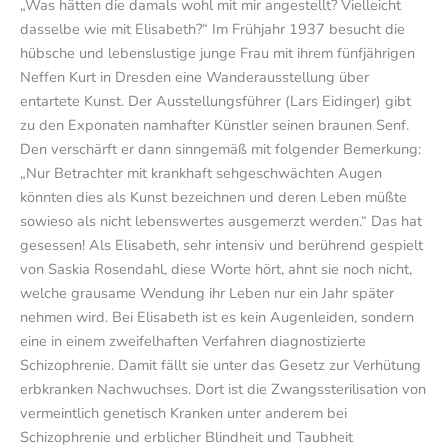
„Was hätten die damals wohl mit mir angestellt? Vielleicht
dasselbe wie mit Elisabeth?“ Im Frühjahr 1937 besucht die
hübsche und lebenslustige junge Frau mit ihrem fünfjährigen
Neffen Kurt in Dresden eine Wanderausstellung über
entartete Kunst. Der Ausstellungsführer (Lars Eidinger) gibt
zu den Exponaten namhafter Künstler seinen braunen Senf.
Den verschärft er dann sinngemäß mit folgender Bemerkung:
„Nur Betrachter mit krankhaft sehgeschwächten Augen
könnten dies als Kunst bezeichnen und deren Leben müßte
sowieso als nicht lebenswertes ausgemerzt werden.“ Das hat
gesessen! Als Elisabeth, sehr intensiv und berührend gespielt
von Saskia Rosendahl, diese Worte hört, ahnt sie noch nicht,
welche grausame Wendung ihr Leben nur ein Jahr später
nehmen wird. Bei Elisabeth ist es kein Augenleiden, sondern
eine in einem zweifelhaften Verfahren diagnostizierte
Schizophrenie. Damit fällt sie unter das Gesetz zur Verhütung
erbkranken Nachwuchses. Dort ist die Zwangssterilisation von
vermeintlich genetisch Kranken unter anderem bei
Schizophrenie und erblicher Blindheit und Taubheit