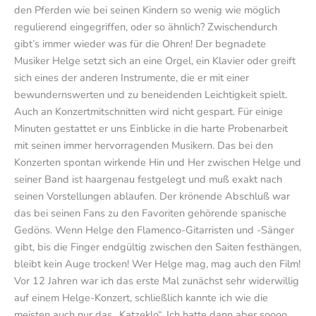
den Pferden wie bei seinen Kindern so wenig wie möglich
regulierend eingegriffen, oder so ähnlich? Zwischendurch
gibt’s immer wieder was für die Ohren! Der begnadete
Musiker Helge setzt sich an eine Orgel, ein Klavier oder greift
sich eines der anderen Instrumente, die er mit einer
bewundernswerten und zu beneidenden Leichtigkeit spielt.
Auch an Konzertmitschnitten wird nicht gespart. Für einige
Minuten gestattet er uns Einblicke in die harte Probenarbeit
mit seinen immer hervorragenden Musikern. Das bei den
Konzerten spontan wirkende Hin und Her zwischen Helge und
seiner Band ist haargenau festgelegt und muß exakt nach
seinen Vorstellungen ablaufen. Der krönende Abschluß war
das bei seinen Fans zu den Favoriten gehörende spanische
Gedöns. Wenn Helge den Flamenco-Gitarristen und -Sänger
gibt, bis die Finger endgültig zwischen den Saiten festhängen,
bleibt kein Auge trocken! Wer Helge mag, mag auch den Film!
Vor 12 Jahren war ich das erste Mal zunächst sehr widerwillig
auf einem Helge-Konzert, schließlich kannte ich wie die
meisten auch nur das „Katzeklo“. Ich hatte dann aber soooo