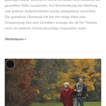
gewollten Stille zuzulassen. Auf Beschreibung der Kleidung
und anderer Äußerlichkeiten wurde weitgehend verzichtet.
Die grandiose Filmmusik hat bei mir einige Male eine
Anspannung fast zum Zerreißen erzeugt, als ob für Thomas
noch ein weiterer Schicksalsschlag vorgesehen wäre.
Weiterlesen »
Zu
Lange
Ende
Beschreibung
ist
alles
erst
am
Schluß