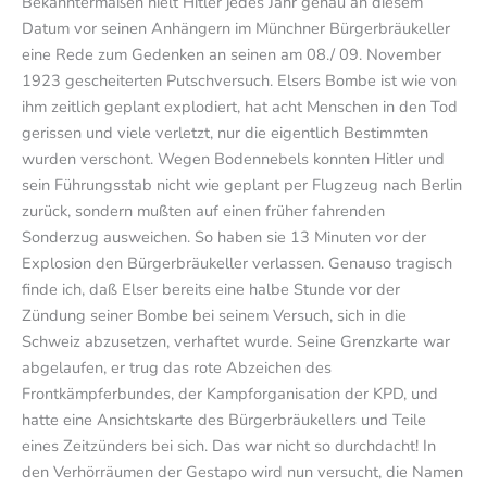
Bekanntermaßen hielt Hitler jedes Jahr genau an diesem
Datum vor seinen Anhängern im Münchner Bürgerbräukeller
eine Rede zum Gedenken an seinen am 08./ 09. November
1923 gescheiterten Putschversuch. Elsers Bombe ist wie von
ihm zeitlich geplant explodiert, hat acht Menschen in den Tod
gerissen und viele verletzt, nur die eigentlich Bestimmten
wurden verschont. Wegen Bodennebels konnten Hitler und
sein Führungsstab nicht wie geplant per Flugzeug nach Berlin
zurück, sondern mußten auf einen früher fahrenden
Sonderzug ausweichen. So haben sie 13 Minuten vor der
Explosion den Bürgerbräukeller verlassen. Genauso tragisch
finde ich, daß Elser bereits eine halbe Stunde vor der
Zündung seiner Bombe bei seinem Versuch, sich in die
Schweiz abzusetzen, verhaftet wurde. Seine Grenzkarte war
abgelaufen, er trug das rote Abzeichen des
Frontkämpferbundes, der Kampforganisation der KPD, und
hatte eine Ansichtskarte des Bürgerbräukellers und Teile
eines Zeitzünders bei sich. Das war nicht so durchdacht! In
den Verhörräumen der Gestapo wird nun versucht, die Namen