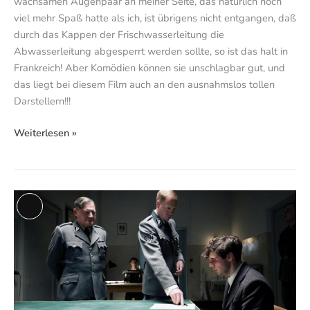
wachsamen Augenpaar an meiner Seite, das natürlich noch
viel mehr Spaß hatte als ich, ist übrigens nicht entgangen, daß
durch das Kappen der Frischwasserleitung die
Abwasserleitung abgesperrt werden sollte, so ist das halt in
Frankreich! Aber Komödien können sie unschlagbar gut, und
das liegt bei diesem Film auch an den ausnahmslos tollen
Darstellern!!!
Weiterlesen »
Elser
Lange
–
Beschreibung
Er
hätte
die
Welt
verändert