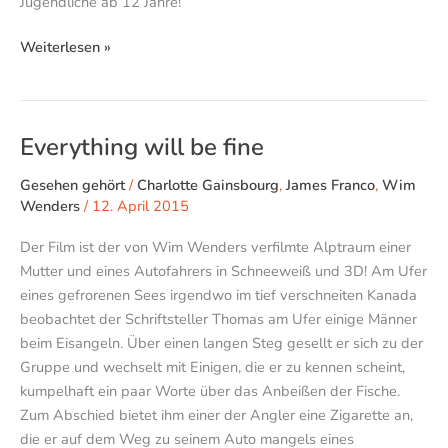
Jugendliche ab 12 Jahre!
Weiterlesen »
Everything
Everything will be fine
will
Gesehen gehört
/
Charlotte Gainsbourg
,
James Franco
,
Wim
be
Wenders
/
12. April 2015
fine
Der Film ist der von Wim Wenders verfilmte Alptraum einer
Mutter und eines Autofahrers in Schneeweiß und 3D! Am Ufer
eines gefrorenen Sees irgendwo im tief verschneiten Kanada
beobachtet der Schriftsteller Thomas am Ufer einige Männer
beim Eisangeln. Über einen langen Steg gesellt er sich zu der
Gruppe und wechselt mit Einigen, die er zu kennen scheint,
kumpelhaft ein paar Worte über das Anbeißen der Fische.
Zum Abschied bietet ihm einer der Angler eine Zigarette an,
die er auf dem Weg zu seinem Auto mangels eines