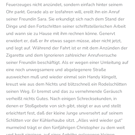
Feuerzeuges nicht anzündet, sondern einfach hinter seinem
Ohr parkt. Gerade als er losfahren will, ereilt ihn ein Anruf
seiner Freundin Sara. Sie erkundigt sich nach dem Stand der
Dinge und den Fortschritten seiner schriftstellerischen Arbeit
und wann sie zu Hause mit ihm rechnen könne. Genervt
erwidert er, daß er ihr etwas sagen müsse, aber nicht jetzt,
und legt auf. Während der Fahrt ist er mit dem Anzünden der
Zigarette und dem Ignorieren zahlreicher Anrufversuche
seiner Freundin beschäftigt. Als er wegen einer Umleitung auf
eine noch unwegsamere und abgelegenere Straße
ausweichen muß und wieder einmal sein Handy klingelt,
kreuzt wie aus dem Nichts und blitzschnell ein Rodelschlitten
seinen Weg. Er bremst und das zu vernehmende Geräusch
verheißt nichts Gutes. Nach einigen Schrecksekunden, in
denen er Stoßgebete von sich gibt, steigt er aus und stellt
erleichtert fest, daß der kleine Junge unversehrt auf seinem
Schlitten vor der Kühlerhaube sitzt. „Alles wird wieder gut“
murmelnd trägt er den fünfjährigen Christopher zu dem weit
und breit einzigen, auf einer Anhöhe gelegenen kleinen