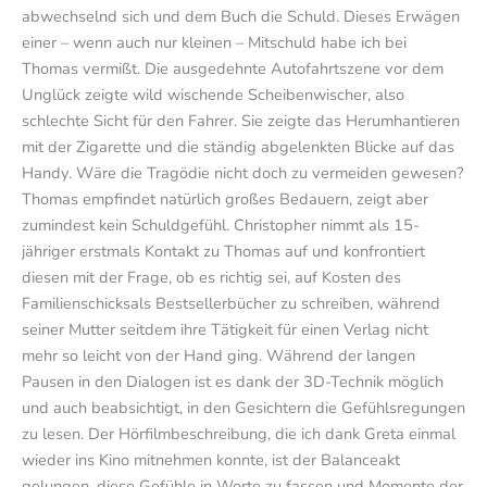
abwechselnd sich und dem Buch die Schuld. Dieses Erwägen
einer – wenn auch nur kleinen – Mitschuld habe ich bei
Thomas vermißt. Die ausgedehnte Autofahrtszene vor dem
Unglück zeigte wild wischende Scheibenwischer, also
schlechte Sicht für den Fahrer. Sie zeigte das Herumhantieren
mit der Zigarette und die ständig abgelenkten Blicke auf das
Handy. Wäre die Tragödie nicht doch zu vermeiden gewesen?
Thomas empfindet natürlich großes Bedauern, zeigt aber
zumindest kein Schuldgefühl. Christopher nimmt als 15-
jähriger erstmals Kontakt zu Thomas auf und konfrontiert
diesen mit der Frage, ob es richtig sei, auf Kosten des
Familienschicksals Bestsellerbücher zu schreiben, während
seiner Mutter seitdem ihre Tätigkeit für einen Verlag nicht
mehr so leicht von der Hand ging. Während der langen
Pausen in den Dialogen ist es dank der 3D-Technik möglich
und auch beabsichtigt, in den Gesichtern die Gefühlsregungen
zu lesen. Der Hörfilmbeschreibung, die ich dank Greta einmal
wieder ins Kino mitnehmen konnte, ist der Balanceakt
gelungen, diese Gefühle in Worte zu fassen und Momente der