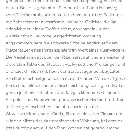
getrieben, und denkt dennoch, ein Schnäppchen gemacht zu
haben. Bestens gelaunt muß er bereits auf dem Heimweg
zwei Telefonanrufe seiner Mutter abwehren, einen Patienten
mit Zahnschmerzen vertrösten und seine Geliebte, die ihn
dringlichst zu einem Treffen zitiert, abwimmeln. In der
weiträumigen und nobel eingerichteten Wohnung
angekommen, liegt die schwarze Scheibe endlich auf dem
Plattenteller eines Plattenspielers im Wert eines Kleinwagens!
Die Nadel schwebt über der Rille, setzt auf, und als knisternd
die ersten Takte des Stückes „Me, Myself and I“ erklingen und
er entzückt mitsummt, heult der Staubsauger auf, begleitet
von lauten Schniefgeräuschen der putzenden Maria. Zeitgleich
fordert die bildschöne psychisch leicht angeschlagene Gattin
genau jetzt ein seit Jahren überfälliges klärendes Gespräch.
Ein polnischer Handwerker portugiesischer Herkunft trifft bei
äußerst geräuschvollen Durchbrucharbeiten die
Abwasserleitung, sorgt für die Flutung eines der Zimmer und
ruft den Mieter der darunterliegenden Wohnung, bei dem es
jetzt durchregnet, auf den Plan. Wenn nicht gerade jemand