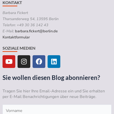
KONTAKT
Barbara Fickert
Tharsanderweg 54, 13595 Berlin
Telefon: +49 30 36 142 43
E-Mail:
barbara.fickert@berlin.de
Kontaktformular
SOZIALE MEDIEN
Y
I
F
L
o
n
a
i
u
s
c
n
t
t
e
k
Sie wollen diesen Blog abonnieren?
u
a
b
e
b
g
o
d
Tragen Sie hier Ihre Email-Adresse ein und Sie erhalten
e
r
o
i
per E-Mail Benachrichtigungen über neue Beiträge.
a
k
n
m