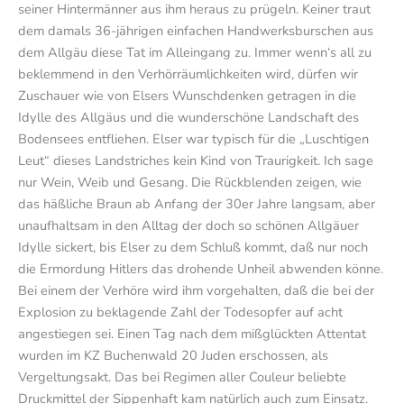
seiner Hintermänner aus ihm heraus zu prügeln. Keiner traut
dem damals 36-jährigen einfachen Handwerksburschen aus
dem Allgäu diese Tat im Alleingang zu. Immer wenn‘s all zu
beklemmend in den Verhörräumlichkeiten wird, dürfen wir
Zuschauer wie von Elsers Wunschdenken getragen in die
Idylle des Allgäus und die wunderschöne Landschaft des
Bodensees entfliehen. Elser war typisch für die „Luschtigen
Leut“ dieses Landstriches kein Kind von Traurigkeit. Ich sage
nur Wein, Weib und Gesang. Die Rückblenden zeigen, wie
das häßliche Braun ab Anfang der 30er Jahre langsam, aber
unaufhaltsam in den Alltag der doch so schönen Allgäuer
Idylle sickert, bis Elser zu dem Schluß kommt, daß nur noch
die Ermordung Hitlers das drohende Unheil abwenden könne.
Bei einem der Verhöre wird ihm vorgehalten, daß die bei der
Explosion zu beklagende Zahl der Todesopfer auf acht
angestiegen sei. Einen Tag nach dem mißglückten Attentat
wurden im KZ Buchenwald 20 Juden erschossen, als
Vergeltungsakt. Das bei Regimen aller Couleur beliebte
Druckmittel der Sippenhaft kam natürlich auch zum Einsatz.