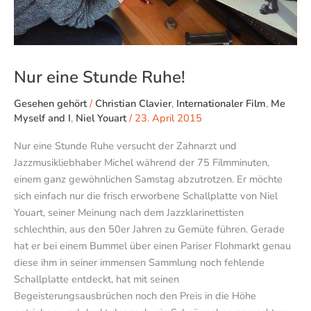
Nur eine Stunde Ruhe!
Gesehen gehört
/
Christian Clavier
,
Internationaler Film
,
Me
Myself and I
,
Niel Youart
/
23. April 2015
Nur eine Stunde Ruhe versucht der Zahnarzt und
Jazzmusikliebhaber Michel während der 75 Filmminuten,
einem ganz gewöhnlichen Samstag abzutrotzen. Er möchte
sich einfach nur die frisch erworbene Schallplatte von Niel
Youart, seiner Meinung nach dem Jazzklarinettisten
schlechthin, aus den 50er Jahren zu Gemüte führen. Gerade
hat er bei einem Bummel über einen Pariser Flohmarkt genau
diese ihm in seiner immensen Sammlung noch fehlende
Schallplatte entdeckt, hat mit seinen
Begeisterungsausbrüchen noch den Preis in die Höhe