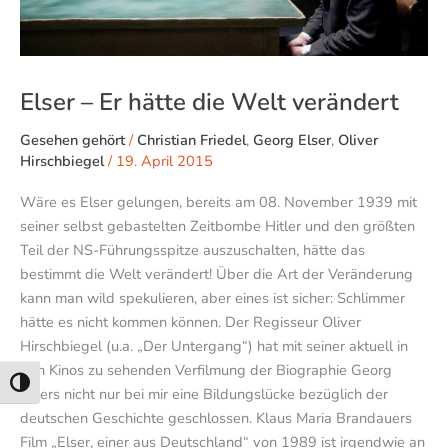
Elser – Er hätte die Welt verändert
Gesehen gehört
/
Christian Friedel
,
Georg Elser
,
Oliver
Hirschbiegel
/
19. April 2015
Wäre es Elser gelungen, bereits am 08. November 1939 mit
seiner selbst gebastelten Zeitbombe Hitler und den größten
Teil der NS-Führungsspitze auszuschalten, hätte das
bestimmt die Welt verändert! Über die Art der Veränderung
kann man wild spekulieren, aber eines ist sicher: Schlimmer
hätte es nicht kommen können. Der Regisseur Oliver
Hirschbiegel (u.a. „Der Untergang“) hat mit seiner aktuell in
den Kinos zu sehenden Verfilmung der Biographie Georg
Umschalten auf hohe Kontraste
Elsers nicht nur bei mir eine Bildungslücke bezüglich der
deutschen Geschichte geschlossen. Klaus Maria Brandauers
Film „Elser, einer aus Deutschland“ von 1989 ist irgendwie an