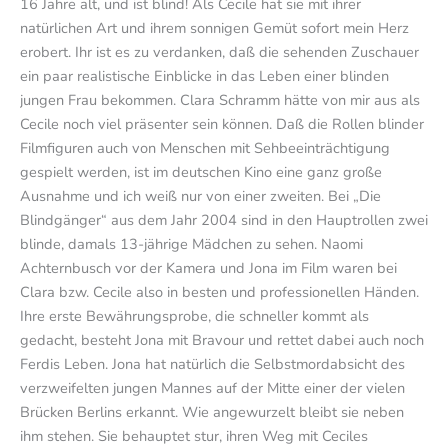
16 Jahre alt, und ist blind! Als Cecile hat sie mit ihrer
natürlichen Art und ihrem sonnigen Gemüt sofort mein Herz
erobert. Ihr ist es zu verdanken, daß die sehenden Zuschauer
ein paar realistische Einblicke in das Leben einer blinden
jungen Frau bekommen. Clara Schramm hätte von mir aus als
Cecile noch viel präsenter sein können. Daß die Rollen blinder
Filmfiguren auch von Menschen mit Sehbeeinträchtigung
gespielt werden, ist im deutschen Kino eine ganz große
Ausnahme und ich weiß nur von einer zweiten. Bei „Die
Blindgänger“ aus dem Jahr 2004 sind in den Hauptrollen zwei
blinde, damals 13-jährige Mädchen zu sehen. Naomi
Achternbusch vor der Kamera und Jona im Film waren bei
Clara bzw. Cecile also in besten und professionellen Händen.
Ihre erste Bewährungsprobe, die schneller kommt als
gedacht, besteht Jona mit Bravour und rettet dabei auch noch
Ferdis Leben. Jona hat natürlich die Selbstmordabsicht des
verzweifelten jungen Mannes auf der Mitte einer der vielen
Brücken Berlins erkannt. Wie angewurzelt bleibt sie neben
ihm stehen. Sie behauptet stur, ihren Weg mit Ceciles