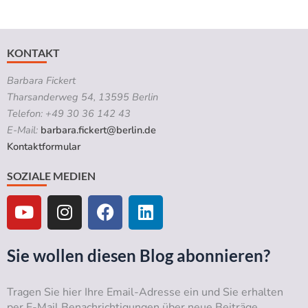
KONTAKT
Barbara Fickert
Tharsanderweg 54, 13595 Berlin
Telefon: +49 30 36 142 43
E-Mail:
barbara.fickert@berlin.de
Kontaktformular
SOZIALE MEDIEN
Y
I
F
L
o
n
a
i
u
s
c
n
t
t
e
k
Sie wollen diesen Blog abonnieren?
u
a
b
e
b
g
o
d
Tragen Sie hier Ihre Email-Adresse ein und Sie erhalten
e
r
o
i
per E-Mail Benachrichtigungen über neue Beiträge.