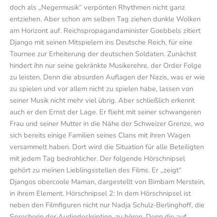
doch als „Negermusik“ verpönten Rhythmen nicht ganz
entziehen. Aber schon am selben Tag ziehen dunkle Wolken
am Horizont auf. Reichspropagandaminister Goebbels zitiert
Django mit seinen Mitspielern ins Deutsche Reich, für eine
Tournee zur Erheiterung der deutschen Soldaten. Zunächst
hindert ihn nur seine gekränkte Musikerehre, der Order Folge
zu leisten. Denn die absurden Auflagen der Nazis, was er wie
zu spielen und vor allem nicht zu spielen habe, lassen von
seiner Musik nicht mehr viel übrig. Aber schließlich erkennt
auch er den Ernst der Lage. Er flieht mit seiner schwangeren
Frau und seiner Mutter in die Nähe der Schweizer Grenze, wo
sich bereits einige Familien seines Clans mit ihren Wagen
versammelt haben. Dort wird die Situation für alle Beteiligten
mit jedem Tag bedrohlicher. Der folgende Hörschnipsel
gehört zu meinen Lieblingsstellen des Films. Er „zeigt“
Djangos obercoole Maman, dargestellt von Bimbam Merstein,
in ihrem Element. Hörschnipsel 2: In dem Hörschnipsel ist
neben den Filmfiguren nicht nur Nadja Schulz-Berlinghoff, die
Sprecherin der Audiodeskription, zu hören. Denn die auf