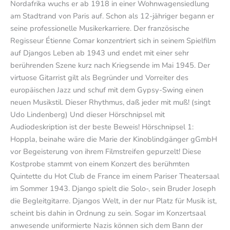
Nordafrika wuchs er ab 1918 in einer Wohnwagensiedlung
am Stadtrand von Paris auf. Schon als 12-jähriger begann er
seine professionelle Musikerkarriere. Der französische
Regisseur Étienne Comar konzentriert sich in seinem Spielfilm
auf Djangos Leben ab 1943 und endet mit einer sehr
berührenden Szene kurz nach Kriegsende im Mai 1945. Der
virtuose Gitarrist gilt als Begründer und Vorreiter des
europäischen Jazz und schuf mit dem Gypsy-Swing einen
neuen Musikstil. Dieser Rhythmus, daß jeder mit muß! (singt
Udo Lindenberg) Und dieser Hörschnipsel mit
Audiodeskription ist der beste Beweis! Hörschnipsel 1:
Hoppla, beinahe wäre die Marie der Kinoblindgänger gGmbH
vor Begeisterung von ihrem Filmstreifen gepurzelt! Diese
Kostprobe stammt von einem Konzert des berühmten
Quintette du Hot Club de France im einem Pariser Theatersaal
im Sommer 1943. Django spielt die Solo-, sein Bruder Joseph
die Begleitgitarre. Djangos Welt, in der nur Platz für Musik ist,
scheint bis dahin in Ordnung zu sein. Sogar im Konzertsaal
anwesende uniformierte Nazis können sich dem Bann der