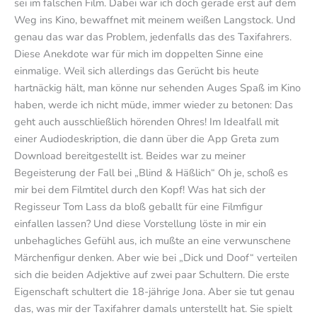
sei im falschen Film. Dabei war ich doch gerade erst auf dem
Weg ins Kino, bewaffnet mit meinem weißen Langstock. Und
genau das war das Problem, jedenfalls das des Taxifahrers.
Diese Anekdote war für mich im doppelten Sinne eine
einmalige. Weil sich allerdings das Gerücht bis heute
hartnäckig hält, man könne nur sehenden Auges Spaß im Kino
haben, werde ich nicht müde, immer wieder zu betonen: Das
geht auch ausschließlich hörenden Ohres! Im Idealfall mit
einer Audiodeskription, die dann über die App Greta zum
Download bereitgestellt ist. Beides war zu meiner
Begeisterung der Fall bei „Blind & Häßlich“ Oh je, schoß es
mir bei dem Filmtitel durch den Kopf! Was hat sich der
Regisseur Tom Lass da bloß geballt für eine Filmfigur
einfallen lassen? Und diese Vorstellung löste in mir ein
unbehagliches Gefühl aus, ich mußte an eine verwunschene
Märchenfigur denken. Aber wie bei „Dick und Doof“ verteilen
sich die beiden Adjektive auf zwei paar Schultern. Die erste
Eigenschaft schultert die 18-jährige Jona. Aber sie tut genau
das, was mir der Taxifahrer damals unterstellt hat. Sie spielt