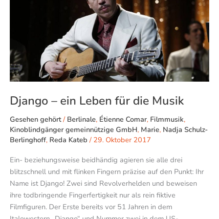
Leben
für
die
Musik
Django – ein Leben für die Musik
Gesehen gehört
/
Berlinale
,
Étienne Comar
,
Filmmusik
,
Kinoblindgänger gemeinnützige GmbH
,
Marie
,
Nadja Schulz-
Berlinghoff
,
Reda Kateb
/
29. Oktober 2017
Ein- beziehungsweise beidhändig agieren sie alle drei
blitzschnell und mit flinken Fingern präzise auf den Punkt: Ihr
Name ist Django! Zwei sind Revolverhelden und beweisen
ihre todbringende Fingerfertigkeit nur als rein fiktive
Filmfiguren. Der Erste bereits vor 51 Jahren in dem
Italowestern „Django“ und Nummer zwei in dem US-