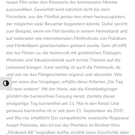
neuen Film unter den Kinostarts der kommenden Monate
auszuwählen. Gewürfelt wird natürlich nicht bei dem
Prozedere, aus der Filmflut genau den einen herauszupicken,
der möglichst viele Besucher begeistern könnte. Dafür spricht
zum Beispiel, wenn ein Film bereits in seinem Heimatland und
auf nationalen wie internationalen Filmfestivals von Publikum
und Filmkritikern gleichermaßen gefeiert wurde. Sehr oft trifft
das bei Filmen zu, die humorvoll mit geistreichen Dialogen,
Wortwitz und Situationskomik auch ernste Themen auf die
Leinwand bringen. Ganz wichtig ist auch die Filmmusik, ob
und wie sie das Filmgeschehen ergänzt und abrundet. Wie
schon seine drei Vorgänger, erfüllte diese Kriterien „Ein Tag
Umschalten auf hohe Kontraste
wie kein anderer“ Mit der Marie, wie die Kinoblindgänger
gGmbH die barrierefreie Fassung nennt, startete dieser
einzigartige Tag barrierefrei am 11. Mai in den Kinos! Und
genauso barrierefrei ist er seit dem 21. September als DVD
und Blu-ray erhältlich! Der sympathische israelische Regisseur
Asaph Polonsky, den ich bei der Premiere im Berliner Kino
„Filmkunst 66“ begrüßen durfte, erzählt seine Geschichte über