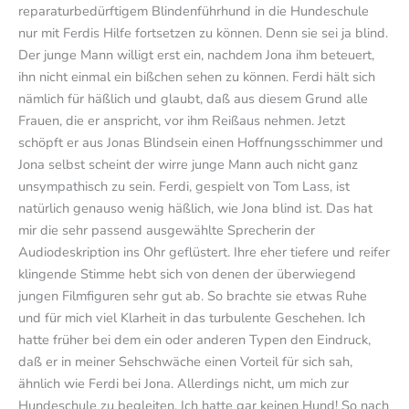
reparaturbedürftigem Blindenführhund in die Hundeschule
nur mit Ferdis Hilfe fortsetzen zu können. Denn sie sei ja blind.
Der junge Mann willigt erst ein, nachdem Jona ihm beteuert,
ihn nicht einmal ein bißchen sehen zu können. Ferdi hält sich
nämlich für häßlich und glaubt, daß aus diesem Grund alle
Frauen, die er anspricht, vor ihm Reißaus nehmen. Jetzt
schöpft er aus Jonas Blindsein einen Hoffnungsschimmer und
Jona selbst scheint der wirre junge Mann auch nicht ganz
unsympathisch zu sein. Ferdi, gespielt von Tom Lass, ist
natürlich genauso wenig häßlich, wie Jona blind ist. Das hat
mir die sehr passend ausgewählte Sprecherin der
Audiodeskription ins Ohr geflüstert. Ihre eher tiefere und reifer
klingende Stimme hebt sich von denen der überwiegend
jungen Filmfiguren sehr gut ab. So brachte sie etwas Ruhe
und für mich viel Klarheit in das turbulente Geschehen. Ich
hatte früher bei dem ein oder anderen Typen den Eindruck,
daß er in meiner Sehschwäche einen Vorteil für sich sah,
ähnlich wie Ferdi bei Jona. Allerdings nicht, um mich zur
Hundeschule zu begleiten. Ich hatte gar keinen Hund! So nach