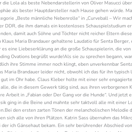
ihr die Lola als beste Nebendarstellerin von Oliver Masucci über
ophäe als bester Hauptdarsteller nach Hause gehen würde. Ma
egorie „Beste männliche Nebenrolle“ in „Curveball – Wir mach
r DDR, die ihm damals ein kostenloses Schauspielstudium ermö
enden, damit auch Söhne und Töchter nicht reicher Eltern dies
 Klaus Maria Brandauer gehaltene Laudatio für Senta Berger, 
es eine Liebeserklärung an die große Schauspielerin, die von 
nding Ovations begrüßt wurde!Als sie zu sprechen begann, wa
ndlich ihre Stimme immer noch klingt, eben unverkennbar Sen
 Maria Brandauer leider nicht, obwohl ich das für ihn typisch
 gut im Ohr habe. Claus Kleber holte mit einer sehr engagiert
r alle, die in diesem Gewerk tätig sind, aus ihren verborgene
hre Arbeit in „Fabian oder Der Gang vor die Hunde“. Und jetzt e
k ging in die Beine und mahnte sehr taktvoll alle mit einer L
ei den ersten zarten Tönen der melancholischen Melodie des
n sich alle von ihren Plätzen. Katrin Sass übernahm das Mik
ei der ich Gänsehaut bekam. Ein sehr berührender Abschied von