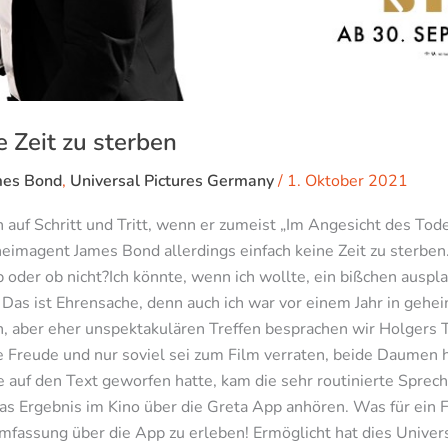
 Zeit zu sterben
mes Bond
,
Universal Pictures Germany
/
1. Oktober 2021
auf Schritt und Tritt, wenn er zumeist „Im Angesicht des Tode
imagent James Bond allerdings einfach keine Zeit zu sterben. 
 oder ob nicht?Ich könnte, wenn ich wollte, ein bißchen auspl
Das ist Ehrensache, denn auch ich war vor einem Jahr in gehe
, aber eher unspektakulären Treffen besprachen wir Holgers T
ße Freude und nur soviel sei zum Film verraten, beide Daume
 auf den Text geworfen hatte, kam die sehr routinierte Sprech
 das Ergebnis im Kino über die Greta App anhören. Was für ein 
mfassung über die App zu erleben! Ermöglicht hat dies Univer