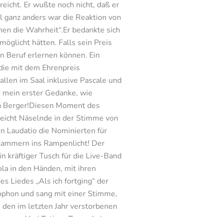
reicht. Er wußte noch nicht, daß er
l ganz anders war die Reaktion von
en die Wahrheit“.Er bedankte sich
glicht hätten. Falls sein Preis
en Beruf erlernen können. Ein
die mit dem Ehrenpreis
allen im Saal inklusive Pascale und
r mein erster Gedanke, wie
ta Berger!Diesen Moment des
 leicht Näselnde in der Stimme von
en Laudatio die Nominierten für
n Kammern ins Rampenlicht! Der
in kräftiger Tusch für die Live-Band
ola in den Händen, mit ihren
 Liedes „Als ich fortging“ der
rophon und sang mit einer Stimme,
 den im letzten Jahr verstorbenen