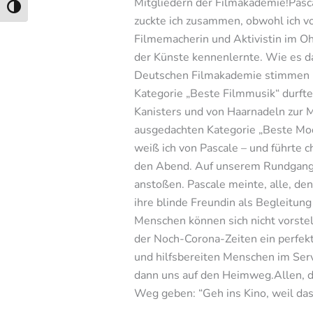
Mitgliedern der Filmakademie!Pasca
Umschalten auf hohe Kontraste
zuckte ich zusammen, obwohl ich v
Filmemacherin und Aktivistin im Oh
der Künste kennenlernte. Wie es da
Deutschen Filmakademie stimmen in
Kategorie „Beste Filmmusik“ durfte
Kanisters und von Haarnadeln zur Mu
ausgedachten Kategorie „Beste Mode
weiß ich von Pascale – und führte 
den Abend. Auf unserem Rundgang na
anstoßen. Pascale meinte, alle, den
ihre blinde Freundin als Begleitun
Menschen können sich nicht vorstel
der Noch-Corona-Zeiten ein perfek
und hilfsbereiten Menschen im Ser
dann uns auf den Heimweg.Allen, di
Weg geben: “Geh ins Kino, weil das