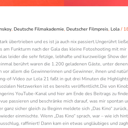
nskoy
,
Deutsche Filmakademie
,
Deutscher Filmpreis
,
Lola
/
1
ark übertrieben und es ist ja auch nix passiert.Ungerührt lie
is am Funkturm nach der Gala das kleine Fotoshooting mit mir ü
las leider die sehr fetzige, lebhafte und kurzweilige Show de
 einmal berührt waren die 1.200 geladenen Gäste, unter dene
en vor allem die Gewinnerinnen und Gewinner, ihnen und natü
ng-of-Video zur Lola 21 faßt in gut drei Minuten die Highligh
ozialen Netzwerken ist es bereits veröffentlicht.Die von Kino
ängerins YouTube-Kanal und hier am Ende des Beitrags zu finden
e passieren und beschränke mich darauf, was mir spontan und
 ganz sicher gleich zu Beginn meldete sich „Das Kino“ zurück,
wieder einmischte. Wenn „Das Kino“ sprach, war – wie ich hinte
usschlug, raffiniert! Dann kam ein etwas ungläubiges und za