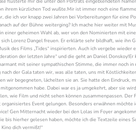
le flüsterte mir die unter den Porträts eingeblendeten Namen
on ihrem kürzlichen Tod wußte.Mir ist immer noch eine flamm
r, die ich vor knapp zwei Jahren bei Vorbereitungen für eine 
nach auf der Bühne weiterging? Ich mache hier weiter mit Mus
 einer geheimen Wahl ab, wer von den Nominierten mit einer 
 sich Lorenz Dangel freuen. Er erklärte sehr bildhaft, wie ih
sik des Films „Tides“ inspirierten. Auch ich vergebe wieder e
ration der letzten Jahre“ und die geht an Daniel Donskoy!Er 
charmant mit seiner sympathischen Stimme, die immer noch in
ch der Gala taten wir, was alle taten, uns mit Köstlichkeiten
en wir begegneten, lächelten sie an. Sie hatte den Eindruck, 
g mitgenommen habe. Dabei war es ja umgekehrt, aber sie wird
len, wie Film und nicht sehen können zusammenpassen. Der Fi
t organisiertes Event gelungen. Besonders erwähnen möchte i
vice! Gen Mitternacht wieder bei den Lolas im Foyer angekom
e bis hierher gelesen haben, möchte ich die Textzeile eines 
 Kino dich vermißt!“