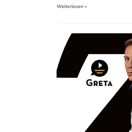
Weiterlesen »
James
Bond
007
–
Keine
Zeit
zu
sterben