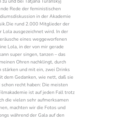
 zu und bei Tatjana Turanskyj
ende Rede der feministischen
Podiumsdiskussion in der Akademie
ik.Die rund 2.000 Mitglieder der
Lola ausgezeichnet wird. In der
n Geräusche eines weggeworfenen
ine Lola, in der von mir gerade
kann super singen, tanzen – das
 meinen Ohren nachklingt, durch
 stärken und mit ein, zwei Drinks
mit dem Gedanken, wie nett, daß sie
 schon recht haben: Die meisten
lmakademie ist auf jeden Fall trotz
ch die vielen sehr aufmerksamen
men, machten wir die Fotos und
Songs während der Gala auf den