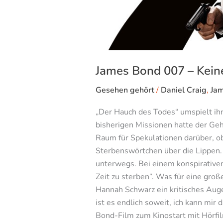
James Bond 007 – Keine
Gesehen gehört
/
Daniel Craig
,
Ja
„Der Hauch des Todes“ umspielt ihn 
bisherigen Missionen hatte der Gehe
Raum für Spekulationen darüber, ob
Sterbenswörtchen über die Lippen. 
unterwegs. Bei einem konspirativen
Zeit zu sterben“. Was für eine gro
Hannah Schwarz ein kritisches Auge
ist es endlich soweit, ich kann mir
Bond-Film zum Kinostart mit Hörfil