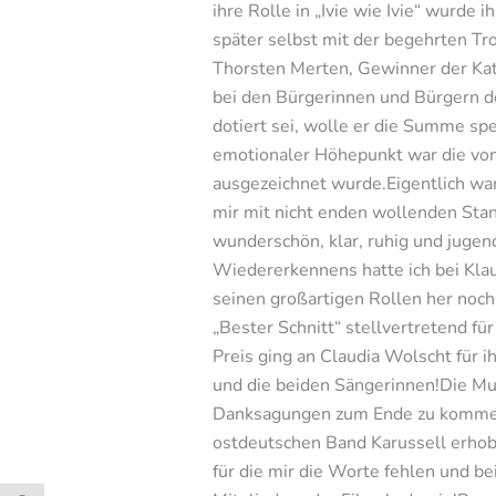
ihre Rolle in „Ivie wie Ivie“ wurde 
später selbst mit der begehrten Tr
Thorsten Merten, Gewinner der Kat
bei den Bürgerinnen und Bürgern de
dotiert sei, wolle er die Summe sp
emotionaler Höhepunkt war die von
ausgezeichnet wurde.Eigentlich war 
mir mit nicht enden wollenden Sta
wunderschön, klar, ruhig und juge
Wiedererkennens hatte ich bei Klaus
seinen großartigen Rollen her noch
„Bester Schnitt“ stellvertretend fü
Preis ging an Claudia Wolscht für i
und die beiden Sängerinnen!Die Musi
Danksagungen zum Ende zu kommen.B
ostdeutschen Band Karussell erhobe
für die mir die Worte fehlen und b