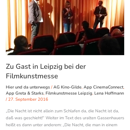
Leipzig
bei
der
Filmkunstmesse
Zu Gast in Leipzig bei der
Filmkunstmesse
Hier und da unterwegs
/
AG Kino-Gilde
,
App CinemaConnect
,
App Greta & Starks
,
Filmkunstmesse Leipzig
,
Lena Hoffmann
/
27. September 2016
„Die Nacht ist nicht allein zum Schlafen da, die Nacht ist da,
daß was geschieht!“ Weiter im Text des uralten Gassenhauers
heißt es dann unter anderem: „Die Nacht, die man in einem