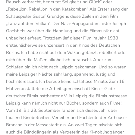
Rausch verbracht, bedeutet Seligkeit und Glück“ oder
„Rebellion, Rebellion in den Katakomben“ Als Erster sang der
Schauspieler Gustaf Gründgens diese Zeilen in dem Film
„Tanz auf dem Vulkan“. Der Nazi-Propagandaminister Joseph
Goebbels war über die Handlung und die Filmmusik nicht
unbedingt erfreut. Trotzdem lief dieser Film im Jahr 1938
erstaunlicherweise unzensiert in den Kinos des Deutschen
Reichs. Ich habe nicht auf dem Vulkan getanzt, rebelliert oder
mich über die Maßen alkoholisch berauscht. Aber zum
Schlafen bin ich nicht nach Leipzig gekommen. Und so waren
meine Leipziger Nächte sehr lang, spannend, lustig und
hochinteressant. Ich bereue keine schlaflose Minute. Zum 16.
Mal veranstaltete die Arbeitsgemeinschaft Kino – Gilde
deutscher Filmkunsttheater e.V. in Leipzig die Filmkunstmesse.
Leipzig kann nämlich nicht nur Bücher, sondern auch Filme!
Vom 19. Bis 23. September fanden sich dieses Jahr über
tausend Kinobetreiber, Verleiher und Fachleute der Arthouse-
Branche in der Messestadt ein. An zwei Tagen mischte sich
auch die Blindgängerin als Vertreterin der Ki-noblindgänger