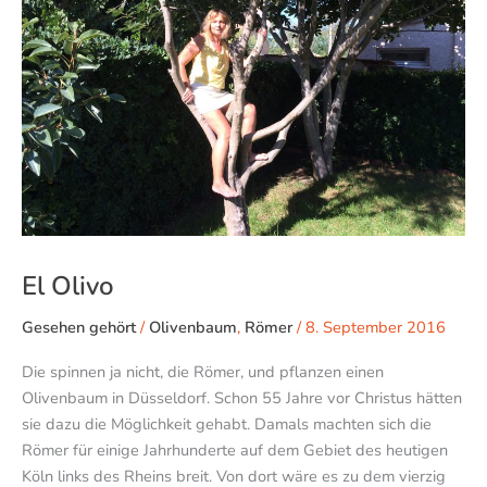
El Olivo
Gesehen gehört
/
Olivenbaum
,
Römer
/
8. September 2016
Die spinnen ja nicht, die Römer, und pflanzen einen
Olivenbaum in Düsseldorf. Schon 55 Jahre vor Christus hätten
sie dazu die Möglichkeit gehabt. Damals machten sich die
Römer für einige Jahrhunderte auf dem Gebiet des heutigen
Köln links des Rheins breit. Von dort wäre es zu dem vierzig