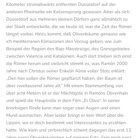
Kilometer stromabwärts entfernten Düsseldorf auf der
anderen Rheinseite ein Katzensprung gewesen. Aber als sich
Düsseldorf aus mehreren kleinen Dörfern ganz allmählich zu
der Stadt entwickelte, die sie heute ist, war die Zeit der Römer
längst vorbei. Hinzu kommt, daß Olivenbäume genauso wie
ich mediterranen Klimazonen den Vorzug geben, wie zum
Beispiel der Region des Bajo Maestrazgo, des Grenzgebietes
zwischen Valencia und Katalonien. Auch dort trieben sich einst
die Römer herum und vielleicht stimmt es, was Ramón 2000
Jahre nach Christus seiner Enkelin Alma voller Stolz erklärt:
„Den hier sollen die Römer gepflanzt haben, der Baum ist
über zweitausend Jahre alt.“ Mit einem Stammumfang von
über acht Metern ist er der Mächtigste in Ramóns Olivenhain
und spielt die Hauptrolle in dem Film „El Olivo“. In seiner
knorksigen Rinde kann man sogar zwei Augen und einen
Mund ausmachen. Aber leider bringt er kein Wort über die
Lippen, wo er doch bestimmt viel Interessantes zu erzählen
hätte. Wie klein und zerbrechlich scheint dagegen das erst 12
Jahre junge Olivenbäumchen auf meinem Foto. Sein noch ganz