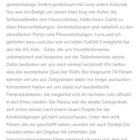
gemeinnützige GmbH gemeinsam mit Lena unters Kinovolk.
Nur wer ein Badge um seinen Hals trug wie früher die
Schlüsselkinder den Hausschlüssel, hatte freien Zutritt zu
allen Kinovorstellungen, Veranstaltungen und natürlich zu den
abendlichen Partys und Preisverleihungen. Lena und ich
gehörten dazu und das war ein tolles Gefühl! Ermöglicht hat
das die AG Kino – Gilde, die uns freundlicherweise
unkompliziert und kostenlos auf die Teilnehmerliste setzte.
Dafür bedanken wir uns noch einmal herzlichst! Wir hatten
also die wunderbare Qual der Wahl: Bei insgesamt 74 Filmen
konnten wir uns aus Zeitgründen leider nur einige aussuchen.
Konzentriert haben wir uns dabei auf ausländische
Filmproduktionen, die möglichst erst im nächsten Jahr offiziell
in den Kinos starten. Die Messe war die ideale Gelegenheit,
sich schon einmal nach einem neuen Projekt für die
Kinoblindgänger gGmbH umzuschauen. Unter den acht
Filmen, die wir geschafft haben, wurden wir auch fündig! Die
meisten liefen als Original mit Untertitel. Die
französischsprachigen Filme verstand ich ganz gut, den auf