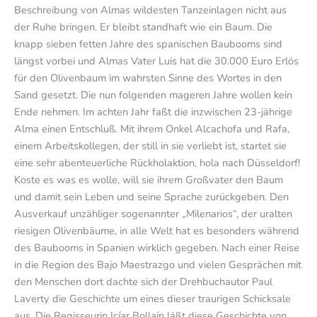
Beschreibung von Almas wildesten Tanzeinlagen nicht aus
der Ruhe bringen. Er bleibt standhaft wie ein Baum. Die
knapp sieben fetten Jahre des spanischen Baubooms sind
längst vorbei und Almas Vater Luis hat die 30.000 Euro Erlös
für den Olivenbaum im wahrsten Sinne des Wortes in den
Sand gesetzt. Die nun folgenden mageren Jahre wollen kein
Ende nehmen. Im achten Jahr faßt die inzwischen 23-jährige
Alma einen Entschluß. Mit ihrem Onkel Alcachofa und Rafa,
einem Arbeitskollegen, der still in sie verliebt ist, startet sie
eine sehr abenteuerliche Rückholaktion, hola nach Düsseldorf!
Koste es was es wolle, will sie ihrem Großvater den Baum
und damit sein Leben und seine Sprache zurückgeben. Den
Ausverkauf unzähliger sogenannter „Milenarios“, der uralten
riesigen Olivenbäume, in alle Welt hat es besonders während
des Baubooms in Spanien wirklich gegeben. Nach einer Reise
in die Region des Bajo Maestrazgo und vielen Gesprächen mit
den Menschen dort dachte sich der Drehbuchautor Paul
Laverty die Geschichte um eines dieser traurigen Schicksale
aus. Die Regisseurin Icíar Bollaín läßt diese Geschichte von