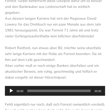
Forrest Tucker beherrscht diese Disziplin dafür um so besser
und den Bankräuber aus Leidenschaft hat es wirklich
gegeben.
Aus dessen langen Karriere hat sich der Regisseur David
Lowery für das Drehbuch nur ein paar Monate aus dem Jahr
1981 herausgepickt. Da war Forrest 71 Jahre alt und trotz
vieler Gefängnisaufenthalte kein bißchen überfallmüde!
Robert Redford, nun etwas über 80, möchte seine ebenfalls
sehr lange Karriere mit der Rolle als Forrest beenden. Sie ist
ihm auf dem Leib geschneidert.
Aber vorher muß er noch einige Banken überfallen und ein
akustischer Beweis, wie ruhig, geschmeidig und höflich er
dabei vorgeht, ist dieser Hörschnipsel:
Audio-
00:00
00:00
Player
Fehlt eigentlich nur noch, daß sich Forrest namentlich vorstellt.