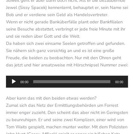
Soweit geht er aber dann doch nicht. Als er die bezaubernde
Jewel (Sissy Spacek) kennenlernt, behauptet er, sein Name sei
Bob und er verdiene sein Geld als Handelsvertreter.
Wenn er nicht gerade Banküberfälle plant oder Bankfilialen
seine Besuche abstattet, verbringt er jede freie Minute mit ihr
und sie reden über Gott und die Welt.
Da haben sich zwei einsame Seelen getroffen und gefunden.
Sie nähern sich ganz vorsichtig an und es ist eine große
Freude, die beiden zu beobachten. Nur mit den Ohren geht
das jetzt und hier ansatzweise mit Hörschnipsel Nummer zwei:
Audio-
00:00
00:00
Player
Aber kann das mit den beiden etwas werden?
Zumal sich das Netz der Ermittlungsbehörden um Forrest
immer enger zuzieht. Den scheint das aber nicht im Geringsten
zu beunruhigen. Er und seine zwei Komplizen, einer wird von
Tom Waits gespielt, machen munter weiter. Mit dem Polizisten