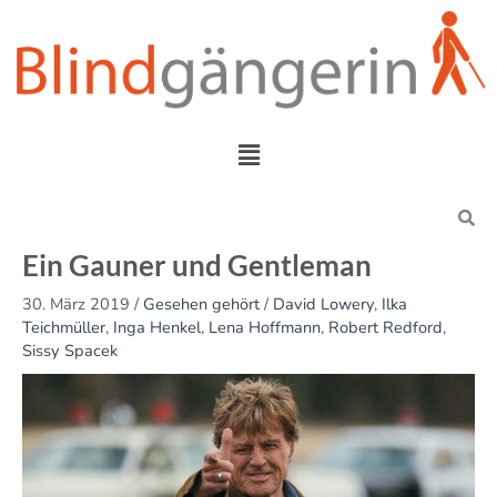
Zum
Inhalt
springen
Menü
Search
Ein Gauner und Gentleman
30. März 2019
/
Gesehen gehört
/
David Lowery
,
Ilka
Teichmüller
,
Inga Henkel
,
Lena Hoffmann
,
Robert Redford
,
Sissy Spacek