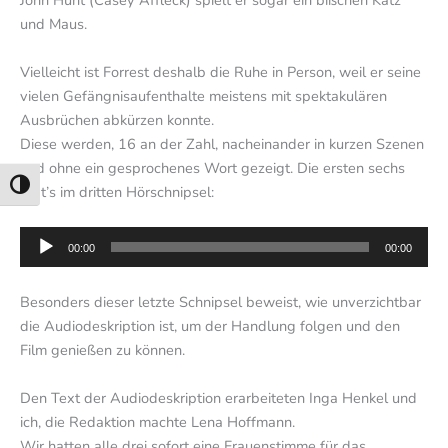
John Hunt (Casey Affleck) spielt er sogar ein bißchen Katz
und Maus.
Vielleicht ist Forrest deshalb die Ruhe in Person, weil er seine
vielen Gefängnisaufenthalte meistens mit spektakulären
Ausbrüchen abkürzen konnte.
Diese werden, 16 an der Zahl, nacheinander in kurzen Szenen
und ohne ein gesprochenes Wort gezeigt. Die ersten sechs
Umschalten auf hohe Kontraste
gibt’s im dritten Hörschnipsel:
Audio-
00:00
00:00
Player
Besonders dieser letzte Schnipsel beweist, wie unverzichtbar
die Audiodeskription ist, um der Handlung folgen und den
Film genießen zu können.
Den Text der Audiodeskription erarbeiteten Inga Henkel und
ich, die Redaktion machte Lena Hoffmann.
Wir hatten alle drei sofort eine Frauenstimme für das