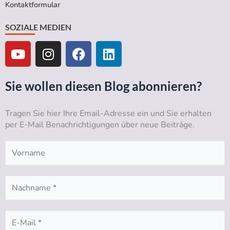
Kontaktformular
SOZIALE MEDIEN
Y
I
F
L
o
n
a
i
u
s
c
n
t
t
e
k
Sie wollen diesen Blog abonnieren?
u
a
b
e
b
g
o
d
Tragen Sie hier Ihre Email-Adresse ein und Sie erhalten
e
r
o
i
per E-Mail Benachrichtigungen über neue Beiträge.
a
k
n
m