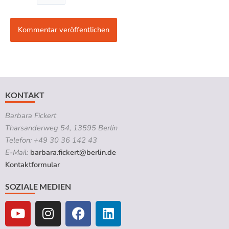
KONTAKT
Barbara Fickert
Tharsanderweg 54, 13595 Berlin
Telefon: +49 30 36 142 43
E-Mail:
barbara.fickert@berlin.de
Kontaktformular
SOZIALE MEDIEN
Y
I
F
L
o
n
a
i
u
s
c
n