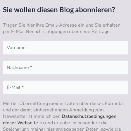
t
t
e
k
Sie wollen diesen Blog abonnieren?
u
a
b
e
b
g
o
d
Tragen Sie hier Ihre Email-Adresse ein und Sie erhalten
e
r
o
i
per E-Mail Benachrichtigungen über neue Beiträge.
a
k
n
m
Mit der Übermittlung meiner Daten über dieses Formular
und der damit einhergehenden Anmeldung zum
Newsletter stimme ich den
Datenschutzbedingungen
dieser Webseite
zu und erlaube insbesondere die
Speicherung meiner hier angegebenen Daten, sowie die