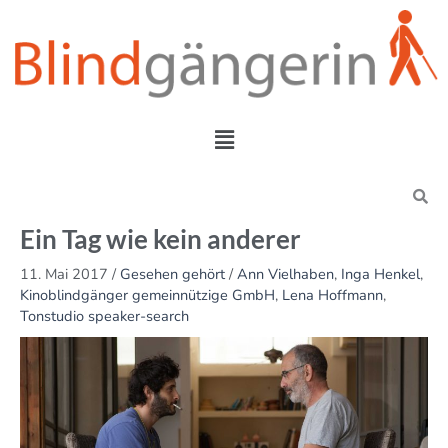
Zum
Inhalt
springen
Menü
Search
Ein Tag wie kein anderer
11. Mai 2017
/
Gesehen gehört
/
Ann Vielhaben
,
Inga Henkel
,
Kinoblindgänger gemeinnützige GmbH
,
Lena Hoffmann
,
Tonstudio speaker-search