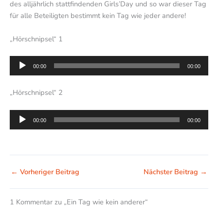
des alljährlich stattfindenden Girls’Day und so war dieser Tag
für alle Beteiligten bestimmt kein Tag wie jeder andere!
„Hörschnipsel“ 1
Audio-
00:00
00:00
Player
„Hörschnipsel“ 2
Audio-
00:00
00:00
Player
←
Vorheriger Beitrag
Nächster Beitrag
→
1 Kommentar zu „Ein Tag wie kein anderer“